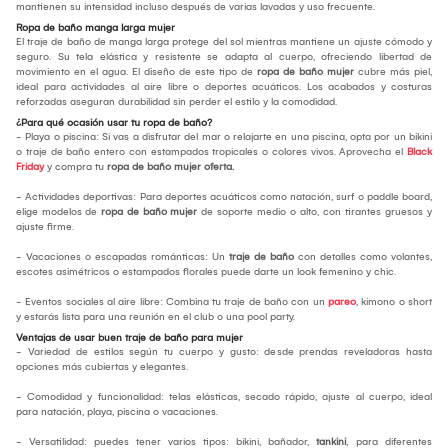
mantienen su intensidad incluso después de varias lavadas y uso frecuente.
Ropa de baño manga larga mujer
El traje de baño de manga larga protege del sol mientras mantiene un ajuste cómodo y
seguro. Su tela elástica y resistente se adapta al cuerpo, ofreciendo libertad de
movimiento en el agua. El diseño de este tipo de
ropa de baño mujer
cubre más piel,
ideal para actividades al aire libre o deportes acuáticos. Los acabados y costuras
reforzadas aseguran durabilidad sin perder el estilo y la comodidad.
¿Para qué ocasión usar tu ropa de baño?
- Playa o piscina: Si vas a disfrutar del mar o relajarte en una piscina, opta por un bikini
o traje de baño entero con estampados tropicales o colores vivos. Aprovecha el
Black
Friday
y compra tu
ropa de baño mujer oferta.
- Actividades deportivas: Para deportes acuáticos como natación, surf o paddle board,
elige modelos de
ropa de baño mujer
de soporte medio o alto, con tirantes gruesos y
ajuste firme.
- Vacaciones o escapadas románticas: Un
traje de baño
con detalles como volantes,
escotes asimétricos o estampados florales puede darte un look femenino y chic.
- Eventos sociales al aire libre: Combina tu traje de baño con un
pareo
, kimono o short
y estarás lista para una reunión en el club o una pool party.
Ventajas de usar buen traje de baño para mujer
- Variedad de estilos según tu cuerpo y gusto: desde prendas reveladoras hasta
opciones más cubiertas y elegantes.
- Comodidad y funcionalidad: telas elásticas, secado rápido, ajuste al cuerpo, ideal
para natación, playa, piscina o vacaciones.
- Versatilidad: puedes tener varios tipos: bikini, bañador,
tankini
, para diferentes