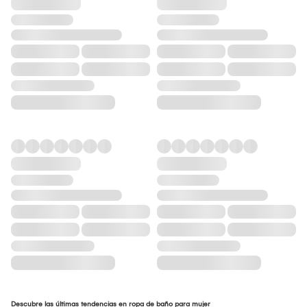
Descubre las últimas tendencias en ropa de baño para mujer