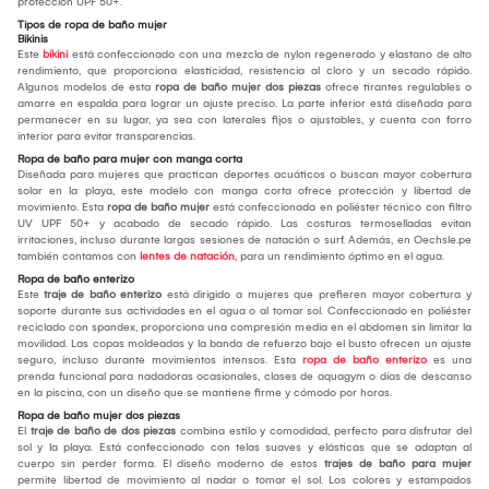
protección UPF 50+.
Tipos de ropa de baño mujer
Bikinis
Este
bikini
está confeccionado con una mezcla de nylon regenerado y elastano de alto
rendimiento, que proporciona elasticidad, resistencia al cloro y un secado rápido.
Algunos modelos de esta
ropa de baño mujer dos piezas
ofrece tirantes regulables o
amarre en espalda para lograr un ajuste preciso. La parte inferior está diseñada para
permanecer en su lugar, ya sea con laterales fijos o ajustables, y cuenta con forro
interior para evitar transparencias.
Ropa de baño para mujer con manga corta
Diseñada para mujeres que practican deportes acuáticos o buscan mayor cobertura
solar en la playa, este modelo con manga corta ofrece protección y libertad de
movimiento. Esta
ropa de baño mujer
está confeccionada en poliéster técnico con filtro
UV UPF 50+ y acabado de secado rápido. Las costuras termoselladas evitan
irritaciones, incluso durante largas sesiones de natación o surf. Además, en Oechsle.pe
también contamos con
lentes de natación
, para un rendimiento óptimo en el agua.
Ropa de baño enterizo
Este
traje de baño enterizo
está dirigido a mujeres que prefieren mayor cobertura y
soporte durante sus actividades en el agua o al tomar sol. Confeccionado en poliéster
reciclado con spandex, proporciona una compresión media en el abdomen sin limitar la
movilidad. Las copas moldeadas y la banda de refuerzo bajo el busto ofrecen un ajuste
seguro, incluso durante movimientos intensos. Esta
ropa de baño enterizo
es una
prenda funcional para nadadoras ocasionales, clases de aquagym o días de descanso
en la piscina, con un diseño que se mantiene firme y cómodo por horas.
Ropa de baño mujer dos piezas
El
traje de baño de dos piezas
combina estilo y comodidad, perfecto para disfrutar del
sol y la playa. Está confeccionado con telas suaves y elásticas que se adaptan al
cuerpo sin perder forma. El diseño moderno de estos
trajes de baño para mujer
permite libertad de movimiento al nadar o tomar el sol. Los colores y estampados