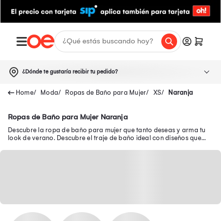
¿Dónde te gustaría recibir tu pedido?
Moda
Ropas de Baño para Mujer
XS
Naranja
Ropas de Baño para Mujer Naranja
Descubre la ropa de baño para mujer que tanto deseas y arma tu
look de verano. Descubre el traje de baño ideal con diseños que
realzan tu figura en Oechsle.pe