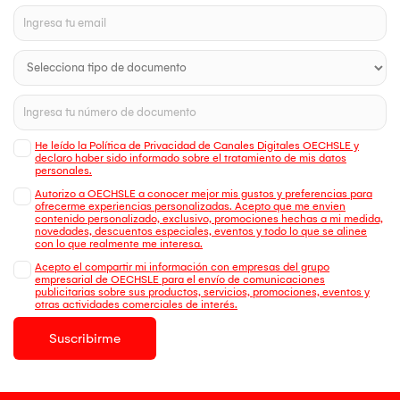
He leído la Política de Privacidad de Canales Digitales OECHSLE y
declaro haber sido informado sobre el tratamiento de mis datos
personales.
Autorizo a OECHSLE a conocer mejor mis gustos y preferencias para
ofrecerme experiencias personalizadas. Acepto que me envien
contenido personalizado, exclusivo, promociones hechas a mi medida,
novedades, descuentos especiales, eventos y todo lo que se alinee
con lo que realmente me interesa.
Acepto el compartir mi información con empresas del grupo
empresarial de OECHSLE para el envío de comunicaciones
publicitarias sobre sus productos, servicios, promociones, eventos y
otras actividades comerciales de interés.
Suscribirme