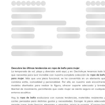
Descubre las últimas tendencias en ropa de baño para mujer
La temporada de sol, playa y diversión está aquí, y en Oechsle.pe tenemos todo l
que necesitas para lucir increíble con nuestra completa colección de
ropa de bañ
para mujer
. Más que una pieza funcional, se ha convertido en un elemento qu
combina estilo, comodidad y personalidad. Por ello, en nuestra web encontrará
modelos diseñados para realzar la figura, ofrecer soporte adecuado y brinda
libertad de movimiento, permitiendo que cada mujer se sienta segura en cualquie
entorno acuático.
Hoy, la
ropa de baño
evoluciona con nuevas tendencias, materiales resistentes 
cortes pensados para distintos gustos y necesidades. Escoger la pieza adecuad
permite crear looks frescos, elegantes o atrevidos, según la ocasión. ¡Compra ho