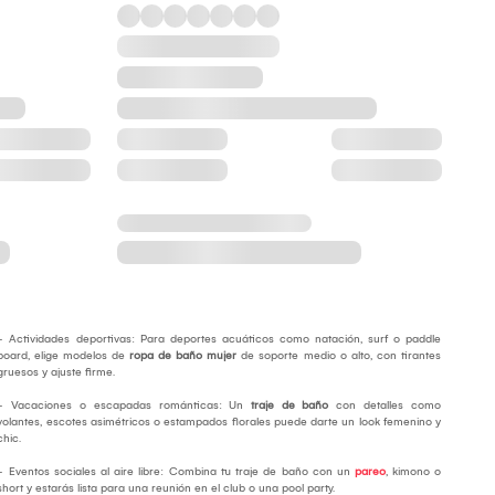
- Actividades deportivas: Para deportes acuáticos como natación, surf o paddle
board, elige modelos de
ropa de baño mujer
de soporte medio o alto, con tirantes
gruesos y ajuste firme.
- Vacaciones o escapadas románticas: Un
traje de baño
con detalles como
volantes, escotes asimétricos o estampados florales puede darte un look femenino y
chic.
- Eventos sociales al aire libre: Combina tu traje de baño con un
pareo
, kimono o
short y estarás lista para una reunión en el club o una pool party.