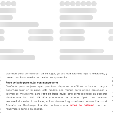
diseñada para permanecer en su lugar, ya sea con laterales fijos o ajustables, y
o
cuenta con forro interior para evitar transparencias.
o
Ropa de baño para mujer con manga corta
e
Diseñada para mujeres que practican deportes acuáticos o buscan mayor
s
cobertura solar en la playa, este modelo con manga corta ofrece protección y
r
libertad de movimiento. Esta
ropa de baño mujer
está confeccionada en poliéster
r
técnico con filtro UV UPF 50+ y acabado de secado rápido. Las costuras
termoselladas evitan irritaciones, incluso durante largas sesiones de natación o surf.
y
Además, en Oechsle.pe también contamos con
lentes de natación
, para un
a
rendimiento óptimo en el agua.
y