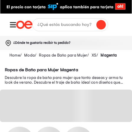
¿Dónde te gustaría recibir tu pedido?
Moda
Ropas de Baño para Mujer
XS
Magenta
Ropas de Baño para Mujer Magenta
Descubre la ropa de baño para mujer que tanto deseas y arma tu
look de verano. Descubre el traje de baño ideal con diseños que
realzan tu figura en Oechsle.pe