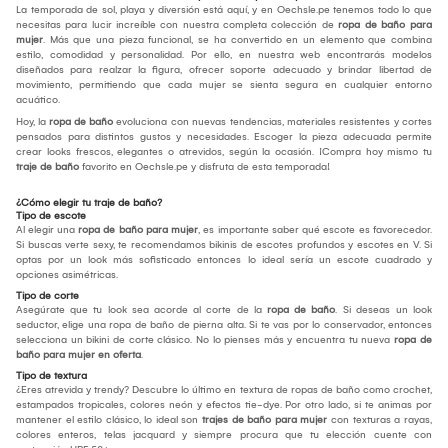
La temporada de sol, playa y diversión está aquí, y en Oechsle.pe tenemos todo lo que
necesitas para lucir increíble con nuestra completa colección de
ropa de baño para
mujer
. Más que una pieza funcional, se ha convertido en un elemento que combina
estilo, comodidad y personalidad. Por ello, en nuestra web encontrarás modelos
diseñados para realzar la figura, ofrecer soporte adecuado y brindar libertad de
movimiento, permitiendo que cada mujer se sienta segura en cualquier entorno
acuático.
Hoy, la
ropa de baño
evoluciona con nuevas tendencias, materiales resistentes y cortes
pensados para distintos gustos y necesidades. Escoger la pieza adecuada permite
crear looks frescos, elegantes o atrevidos, según la ocasión. ¡Compra hoy mismo tu
traje de baño
favorito en Oechsle.pe y disfruta de esta temporada!
¿Cómo elegir tu traje de baño?
Tipo de escote
Al elegir una
ropa de baño para mujer
, es importante saber qué escote es favorecedor.
Si buscas verte sexy, te recomendamos bikinis de escotes profundos y escotes en V. Si
optas por un look más sofisticado entonces lo ideal sería un escote cuadrado y
opciones asimétricas.
Tipo de corte
Asegúrate que tu look sea acorde al corte de la
ropa de baño
. Si deseas un look
seductor, elige una ropa de baño de pierna alta. Si te vas por lo conservador, entonces
selecciona un bikini de corte clásico. No lo pienses más y encuentra tu nueva
ropa de
baño para mujer en oferta
.
Tipo de textura
¿Eres atrevida y trendy? Descubre lo último en textura de ropas de baño como crochet,
estampados tropicales, colores neón y efectos tie-dye. Por otro lado, si te animas por
mantener el estilo clásico, lo ideal son
trajes de baño para mujer
con texturas a rayas,
colores enteros, telas jacquard y siempre procura que tu elección cuente con