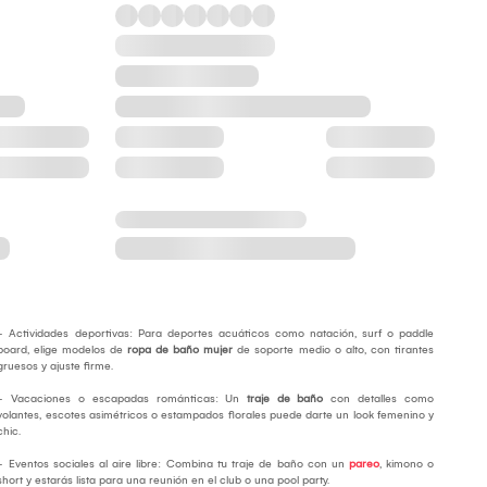
- Actividades deportivas: Para deportes acuáticos como natación, surf o paddle
board, elige modelos de
ropa de baño mujer
de soporte medio o alto, con tirantes
gruesos y ajuste firme.
- Vacaciones o escapadas románticas: Un
traje de baño
con detalles como
volantes, escotes asimétricos o estampados florales puede darte un look femenino y
chic.
- Eventos sociales al aire libre: Combina tu traje de baño con un
pareo
, kimono o
short y estarás lista para una reunión en el club o una pool party.