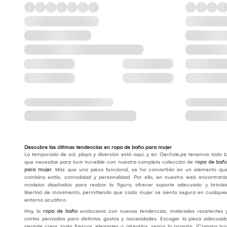
Descubre las últimas tendencias en ropa de baño para mujer
La temporada de sol, playa y diversión está aquí, y en Oechsle.pe tenemos todo l
que necesitas para lucir increíble con nuestra completa colección de
ropa de bañ
para mujer
. Más que una pieza funcional, se ha convertido en un elemento qu
combina estilo, comodidad y personalidad. Por ello, en nuestra web encontrará
modelos diseñados para realzar la figura, ofrecer soporte adecuado y brinda
libertad de movimiento, permitiendo que cada mujer se sienta segura en cualquie
entorno acuático.
Hoy, la
ropa de baño
evoluciona con nuevas tendencias, materiales resistentes 
cortes pensados para distintos gustos y necesidades. Escoger la pieza adecuad
permite crear looks frescos, elegantes o atrevidos, según la ocasión. ¡Compra ho