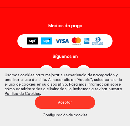
Medios de pago
Síguenos en
Usamos cookies para mejorar su experiencia de navegación y
analizar el uso del sitio. Al hacer clic en “Acepto”, usted consiente
el uso de cookies en su dispositivo. Para más información sobre
cómo administrarlas o eliminarlas, lo invitamos a revisar nuestra
Política de Cookies
.
Tienda 100% Segura
Aceptar
Tiendas Peruanas S.A. R.U.C. Nº 20493020618. Todos los derechos
reservados. Av. Aviación 2405 Piso 3, San Borja
Configuración de cookies
Precios disponibles solo en www.oechsle.pe. Precios online publicados
pueden incluir descuento adicional. Precios sujetos a variaciones sin
previo aviso. Productos sujetos a disponibilidad de stock
El Oficial de Protección de Datos Personales de Tiendas Peruanas S.A.