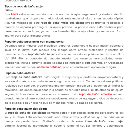
protección UPF 50+.
Tipos de ropa de baño mujer
Bikinis
Este
bikini
está confeccionado con una mezcla de nylon regenerado y elastano de alto
rendimiento, que proporciona elasticidad, resistencia al cloro y un secado rápido.
Algunos modelos de esta
ropa de baño mujer dos piezas
ofrece tirantes regulables o
amarre en espalda para lograr un ajuste preciso. La parte inferior está diseñada para
permanecer en su lugar, ya sea con laterales fijos o ajustables, y cuenta con forro
interior para evitar transparencias.
Ropa de baño para mujer con manga corta
Diseñada para mujeres que practican deportes acuáticos o buscan mayor cobertura
solar en la playa, este modelo con manga corta ofrece protección y libertad de
movimiento. Esta
ropa de baño mujer
está confeccionada en poliéster técnico con filtro
UV UPF 50+ y acabado de secado rápido. Las costuras termoselladas evitan
irritaciones, incluso durante largas sesiones de natación o surf. Además, en Oechsle.pe
también contamos con
lentes de natación
, para un rendimiento óptimo en el agua.
Ropa de baño enterizo
Este
traje de baño enterizo
está dirigido a mujeres que prefieren mayor cobertura y
soporte durante sus actividades en el agua o al tomar sol. Confeccionado en poliéster
reciclado con spandex, proporciona una compresión media en el abdomen sin limitar la
movilidad. Las copas moldeadas y la banda de refuerzo bajo el busto ofrecen un ajuste
seguro, incluso durante movimientos intensos. Esta
ropa de baño enterizo
es una
prenda funcional para nadadoras ocasionales, clases de aquagym o días de descanso
en la piscina, con un diseño que se mantiene firme y cómodo por horas.
Ropa de baño mujer dos piezas
El
traje de baño de dos piezas
combina estilo y comodidad, perfecto para disfrutar del
sol y la playa. Está confeccionado con telas suaves y elásticas que se adaptan al
cuerpo sin perder forma. El diseño moderno de estos
trajes de baño para mujer
permite libertad de movimiento al nadar o tomar el sol. Los colores y estampados