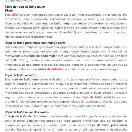
protección UPF 50+.
Tipos de ropa de baño mujer
Bikinis
Este
bikini
está confeccionado con una mezcla de nylon regenerado y elastano de alto
rendimiento, que proporciona elasticidad, resistencia al cloro y un secado rápido.
Algunos modelos de esta
ropa de baño mujer dos piezas
ofrece tirantes regulables o
amarre en espalda para lograr un ajuste preciso. La parte inferior está diseñada para
permanecer en su lugar, ya sea con laterales fijos o ajustables, y cuenta con forro
interior para evitar transparencias.
Ropa de baño para mujer con manga corta
Diseñada para mujeres que practican deportes acuáticos o buscan mayor cobertura
solar en la playa, este modelo con manga corta ofrece protección y libertad de
movimiento. Esta
ropa de baño mujer
está confeccionada en poliéster técnico con filtro
UV UPF 50+ y acabado de secado rápido. Las costuras termoselladas evitan
irritaciones, incluso durante largas sesiones de natación o surf. Además, en Oechsle.pe
también contamos con
lentes de natación
, para un rendimiento óptimo en el agua.
Ropa de baño enterizo
Este
traje de baño enterizo
está dirigido a mujeres que prefieren mayor cobertura y
soporte durante sus actividades en el agua o al tomar sol. Confeccionado en poliéster
reciclado con spandex, proporciona una compresión media en el abdomen sin limitar la
movilidad. Las copas moldeadas y la banda de refuerzo bajo el busto ofrecen un ajuste
seguro, incluso durante movimientos intensos. Esta
ropa de baño enterizo
es una
prenda funcional para nadadoras ocasionales, clases de aquagym o días de descanso
en la piscina, con un diseño que se mantiene firme y cómodo por horas.
Ropa de baño mujer dos piezas
El
traje de baño de dos piezas
combina estilo y comodidad, perfecto para disfrutar del
sol y la playa. Está confeccionado con telas suaves y elásticas que se adaptan al
cuerpo sin perder forma. El diseño moderno de estos
trajes de baño para mujer
permite libertad de movimiento al nadar o tomar el sol. Los colores y estampados