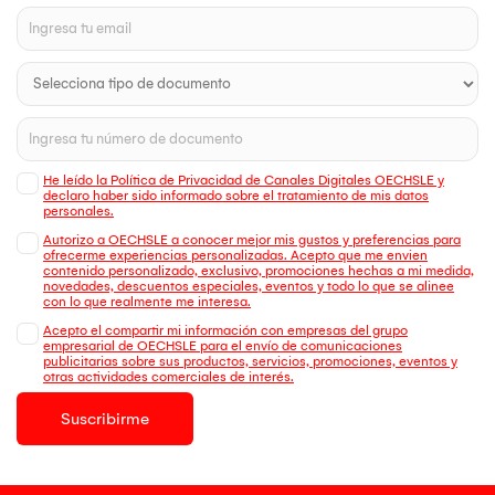
He leído la Política de Privacidad de Canales Digitales OECHSLE y
declaro haber sido informado sobre el tratamiento de mis datos
personales.
Autorizo a OECHSLE a conocer mejor mis gustos y preferencias para
ofrecerme experiencias personalizadas. Acepto que me envien
contenido personalizado, exclusivo, promociones hechas a mi medida,
novedades, descuentos especiales, eventos y todo lo que se alinee
con lo que realmente me interesa.
Acepto el compartir mi información con empresas del grupo
empresarial de OECHSLE para el envío de comunicaciones
publicitarias sobre sus productos, servicios, promociones, eventos y
otras actividades comerciales de interés.
Suscribirme