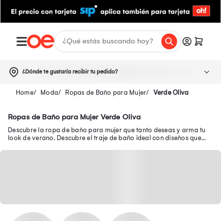
¿Dónde te gustaría recibir tu pedido?
Moda
Ropas de Baño para Mujer
Verde Oliva
Ropas de Baño para Mujer Verde Oliva
Descubre la ropa de baño para mujer que tanto deseas y arma tu
look de verano. Descubre el traje de baño ideal con diseños que
realzan tu figura en Oechsle.pe