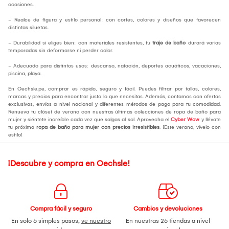
ocasiones.
- Realce de figura y estilo personal: con cortes, colores y diseños que favorecen
distintas siluetas.
- Durabilidad si eliges bien: con materiales resistentes, tu
traje de baño
durará varias
temporadas sin deformarse ni perder color.
- Adecuado para distintos usos: descanso, natación, deportes acuáticos, vacaciones,
piscina, playa.
En Oechsle.pe, comprar es rápido, seguro y fácil. Puedes filtrar por tallas, colores,
marcas y precios para encontrar justo lo que necesitas. Además, contamos con ofertas
exclusivas, envíos a nivel nacional y diferentes métodos de pago para tu comodidad.
Renueva tu clóset de verano con nuestras últimas colecciones de ropa de baño para
mujer y siéntete increíble cada vez que salgas al sol. Aprovecha el
Cyber Wow
y llévate
tu próxima
ropa de baño para mujer con precios irresistibles
. ¡Este verano, vívelo con
estilo!
¡Descubre y compra en Oechsle!
Compra fácil y seguro
Cambios y devoluciones
En solo 6 simples pasos,
ve nuestro
En nuestras 26 tiendas a nivel