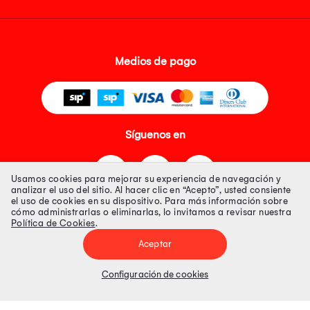
Medios de pago
Síguenos en
Usamos cookies para mejorar su experiencia de navegación y
analizar el uso del sitio. Al hacer clic en “Acepto”, usted consiente
el uso de cookies en su dispositivo. Para más información sobre
cómo administrarlas o eliminarlas, lo invitamos a revisar nuestra
Política de Cookies
.
Tienda 100% Segura
Aceptar
Tiendas Peruanas S.A. R.U.C. Nº 20493020618. Todos los derechos
reservados. Av. Aviación 2405 Piso 3, San Borja
Configuración de cookies
Precios disponibles solo en www.oechsle.pe. Precios online publicados
pueden incluir descuento adicional. Precios sujetos a variaciones sin
previo aviso. Productos sujetos a disponibilidad de stock
El Oficial de Protección de Datos Personales de Tiendas Peruanas S.A.