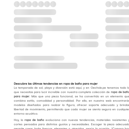
Descubre las últimas tendencias en ropa de baño para mujer
La temporada de sol, playa y diversión está aquí, y en Oechsle.pe tenemos todo l
que necesitas para lucir increíble con nuestra completa colección de
ropa de bañ
para mujer
. Más que una pieza funcional, se ha convertido en un elemento qu
combina estilo, comodidad y personalidad. Por ello, en nuestra web encontrará
modelos diseñados para realzar la figura, ofrecer soporte adecuado y brinda
libertad de movimiento, permitiendo que cada mujer se sienta segura en cualquie
entorno acuático.
Hoy, la
ropa de baño
evoluciona con nuevas tendencias, materiales resistentes 
cortes pensados para distintos gustos y necesidades. Escoger la pieza adecuad
permite crear looks frescos, elegantes o atrevidos, según la ocasión. ¡Compra ho