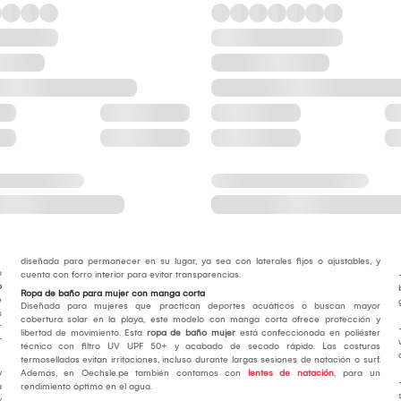
diseñada para permanecer en su lugar, ya sea con laterales fijos o ajustables, y
o
cuenta con forro interior para evitar transparencias.
o
Ropa de baño para mujer con manga corta
e
Diseñada para mujeres que practican deportes acuáticos o buscan mayor
s
cobertura solar en la playa, este modelo con manga corta ofrece protección y
r
libertad de movimiento. Esta
ropa de baño mujer
está confeccionada en poliéster
r
técnico con filtro UV UPF 50+ y acabado de secado rápido. Las costuras
termoselladas evitan irritaciones, incluso durante largas sesiones de natación o surf.
y
Además, en Oechsle.pe también contamos con
lentes de natación
, para un
a
rendimiento óptimo en el agua.
y