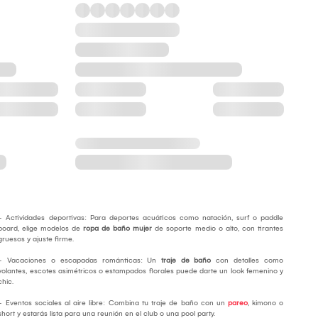
- Actividades deportivas: Para deportes acuáticos como natación, surf o paddle
board, elige modelos de
ropa de baño mujer
de soporte medio o alto, con tirantes
gruesos y ajuste firme.
- Vacaciones o escapadas románticas: Un
traje de baño
con detalles como
volantes, escotes asimétricos o estampados florales puede darte un look femenino y
chic.
- Eventos sociales al aire libre: Combina tu traje de baño con un
pareo
, kimono o
short y estarás lista para una reunión en el club o una pool party.