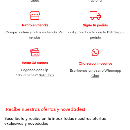
video
nacional
Retiro en tienda
Sigue tu pedido
Compra online y retira en tienda.
Ver
Fácil y rápido sólo con tu DNI.
Seguir
tiendas
pedido
Hasta 36 cuotas
Chatea con nosotros
Pagando con Sip
Escríbenos a nuestro
Whatsapp
¿No la tienes?
Solicítala
Chat
¡Recibe nuestras ofertas y novedades!
Suscríbete y recibe en tu inbox todas nuestras ofertas
exclusivas y novedades