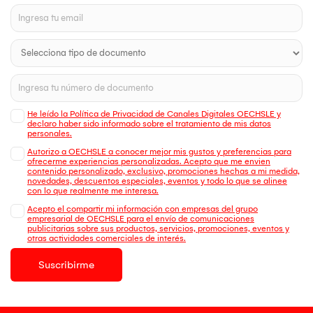
He leído la Política de Privacidad de Canales Digitales OECHSLE y
declaro haber sido informado sobre el tratamiento de mis datos
personales.
Autorizo a OECHSLE a conocer mejor mis gustos y preferencias para
ofrecerme experiencias personalizadas. Acepto que me envien
contenido personalizado, exclusivo, promociones hechas a mi medida,
novedades, descuentos especiales, eventos y todo lo que se alinee
con lo que realmente me interesa.
Acepto el compartir mi información con empresas del grupo
empresarial de OECHSLE para el envío de comunicaciones
publicitarias sobre sus productos, servicios, promociones, eventos y
otras actividades comerciales de interés.
Suscribirme