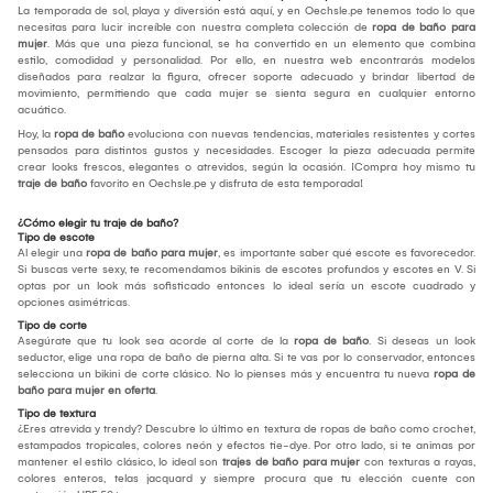
La temporada de sol, playa y diversión está aquí, y en Oechsle.pe tenemos todo lo que
necesitas para lucir increíble con nuestra completa colección de
ropa de baño para
mujer
. Más que una pieza funcional, se ha convertido en un elemento que combina
estilo, comodidad y personalidad. Por ello, en nuestra web encontrarás modelos
diseñados para realzar la figura, ofrecer soporte adecuado y brindar libertad de
movimiento, permitiendo que cada mujer se sienta segura en cualquier entorno
acuático.
Hoy, la
ropa de baño
evoluciona con nuevas tendencias, materiales resistentes y cortes
pensados para distintos gustos y necesidades. Escoger la pieza adecuada permite
crear looks frescos, elegantes o atrevidos, según la ocasión. ¡Compra hoy mismo tu
traje de baño
favorito en Oechsle.pe y disfruta de esta temporada!
¿Cómo elegir tu traje de baño?
Tipo de escote
Al elegir una
ropa de baño para mujer
, es importante saber qué escote es favorecedor.
Si buscas verte sexy, te recomendamos bikinis de escotes profundos y escotes en V. Si
optas por un look más sofisticado entonces lo ideal sería un escote cuadrado y
opciones asimétricas.
Tipo de corte
Asegúrate que tu look sea acorde al corte de la
ropa de baño
. Si deseas un look
seductor, elige una ropa de baño de pierna alta. Si te vas por lo conservador, entonces
selecciona un bikini de corte clásico. No lo pienses más y encuentra tu nueva
ropa de
baño para mujer en oferta
.
Tipo de textura
¿Eres atrevida y trendy? Descubre lo último en textura de ropas de baño como crochet,
estampados tropicales, colores neón y efectos tie-dye. Por otro lado, si te animas por
mantener el estilo clásico, lo ideal son
trajes de baño para mujer
con texturas a rayas,
colores enteros, telas jacquard y siempre procura que tu elección cuente con