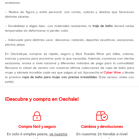
ocasiones.
- Realce de figura y estilo personal: con cortes, colores y diseños que favorecen
distintas siluetas.
- Durabilidad si eliges bien: con materiales resistentes, tu
traje de baño
durará varias
temporadas sin deformarse ni perder color.
- Adecuado para distintos usos: descanso, natación, deportes acuáticos, vacaciones,
piscina, playa.
En Oechsle.pe, comprar es rápido, seguro y fácil. Puedes filtrar por tallas, colores,
marcas y precios para encontrar justo lo que necesitas. Además, contamos con ofertas
exclusivas, envíos a nivel nacional y diferentes métodos de pago para tu comodidad.
Renueva tu clóset de verano con nuestras últimas colecciones de ropa de baño para
mujer y siéntete increíble cada vez que salgas al sol. Aprovecha el
Cyber Wow
y llévate
tu próxima
ropa de baño para mujer con precios irresistibles
. ¡Este verano, vívelo con
estilo!
¡Descubre y compra en Oechsle!
Compra fácil y seguro
Cambios y devoluciones
En solo 6 simples pasos,
ve nuestro
En nuestras 26 tiendas a nivel