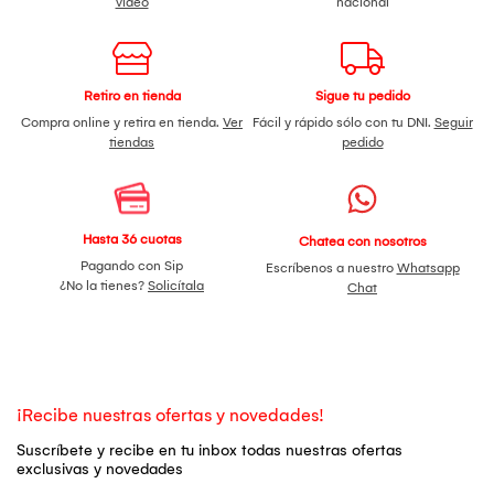
video
nacional
Retiro en tienda
Sigue tu pedido
Compra online y retira en tienda.
Ver
Fácil y rápido sólo con tu DNI.
Seguir
tiendas
pedido
Hasta 36 cuotas
Chatea con nosotros
Pagando con Sip
Escríbenos a nuestro
Whatsapp
¿No la tienes?
Solicítala
Chat
¡Recibe nuestras ofertas y novedades!
Suscríbete y recibe en tu inbox todas nuestras ofertas
exclusivas y novedades