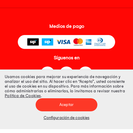
Medios de pago
Síguenos en
Usamos cookies para mejorar su experiencia de navegación y
analizar el uso del sitio. Al hacer clic en “Acepto”, usted consiente
el uso de cookies en su dispositivo. Para más información sobre
cómo administrarlas o eliminarlas, lo invitamos a revisar nuestra
Política de Cookies
.
Tienda 100% Segura
Aceptar
Tiendas Peruanas S.A. R.U.C. Nº 20493020618. Todos los derechos
reservados. Av. Aviación 2405 Piso 3, San Borja
Configuración de cookies
Precios disponibles solo en www.oechsle.pe. Precios online publicados
pueden incluir descuento adicional. Precios sujetos a variaciones sin
previo aviso. Productos sujetos a disponibilidad de stock
El Oficial de Protección de Datos Personales de Tiendas Peruanas S.A.