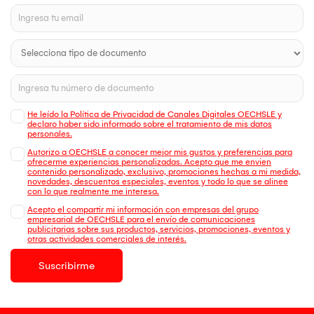
He leído la Política de Privacidad de Canales Digitales OECHSLE y
declaro haber sido informado sobre el tratamiento de mis datos
personales.
Autorizo a OECHSLE a conocer mejor mis gustos y preferencias para
ofrecerme experiencias personalizadas. Acepto que me envien
contenido personalizado, exclusivo, promociones hechas a mi medida,
novedades, descuentos especiales, eventos y todo lo que se alinee
con lo que realmente me interesa.
Acepto el compartir mi información con empresas del grupo
empresarial de OECHSLE para el envío de comunicaciones
publicitarias sobre sus productos, servicios, promociones, eventos y
otras actividades comerciales de interés.
Suscribirme