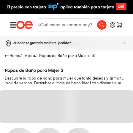
¿Dónde te gustaría recibir tu pedido?
Moda
Ropas de Baño para Mujer
S
Ropas de Baño para Mujer S
Descubre la ropa de baño para mujer que tanto deseas y arma tu
look de verano. Descubre el traje de baño ideal con diseños que
realzan tu figura en Oechsle.pe