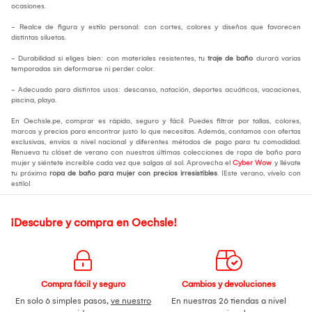
ocasiones.
- Realce de figura y estilo personal: con cortes, colores y diseños que favorecen
distintas siluetas.
- Durabilidad si eliges bien: con materiales resistentes, tu
traje de baño
durará varias
temporadas sin deformarse ni perder color.
- Adecuado para distintos usos: descanso, natación, deportes acuáticos, vacaciones,
piscina, playa.
En Oechsle.pe, comprar es rápido, seguro y fácil. Puedes filtrar por tallas, colores,
marcas y precios para encontrar justo lo que necesitas. Además, contamos con ofertas
exclusivas, envíos a nivel nacional y diferentes métodos de pago para tu comodidad.
Renueva tu clóset de verano con nuestras últimas colecciones de ropa de baño para
mujer y siéntete increíble cada vez que salgas al sol. Aprovecha el
Cyber Wow
y llévate
tu próxima
ropa de baño para mujer con precios irresistibles
. ¡Este verano, vívelo con
estilo!
¡Descubre y compra en Oechsle!
Compra fácil y seguro
Cambios y devoluciones
En solo 6 simples pasos,
ve nuestro
En nuestras 26 tiendas a nivel