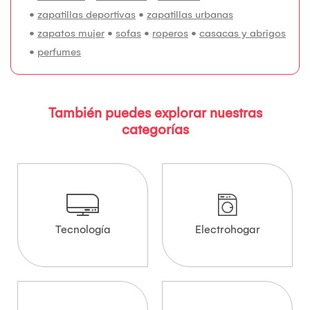
•
zapatillas deportivas
•
zapatillas urbanas
•
zapatos mujer
•
sofas
•
roperos
•
casacas y abrigos
•
perfumes
También puedes explorar nuestras
categorías
Tecnología
Electrohogar