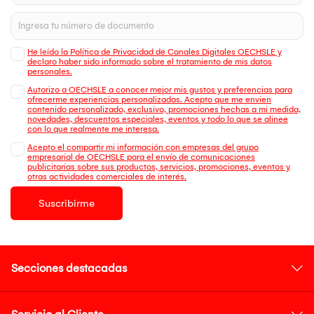
He leído la Política de Privacidad de Canales Digitales OECHSLE y
declaro haber sido informado sobre el tratamiento de mis datos
personales.
Autorizo a OECHSLE a conocer mejor mis gustos y preferencias para
ofrecerme experiencias personalizadas. Acepto que me envien
contenido personalizado, exclusivo, promociones hechas a mi medida,
novedades, descuentos especiales, eventos y todo lo que se alinee
con lo que realmente me interesa.
Acepto el compartir mi información con empresas del grupo
empresarial de OECHSLE para el envío de comunicaciones
publicitarias sobre sus productos, servicios, promociones, eventos y
otras actividades comerciales de interés.
Suscribirme
Secciones destacadas