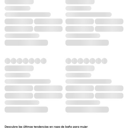
Descubre las últimas tendencias en ropa de baño para mujer