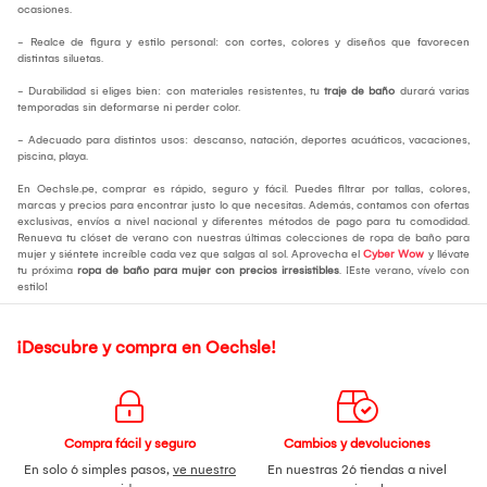
ocasiones.
- Realce de figura y estilo personal: con cortes, colores y diseños que favorecen
distintas siluetas.
- Durabilidad si eliges bien: con materiales resistentes, tu
traje de baño
durará varias
temporadas sin deformarse ni perder color.
- Adecuado para distintos usos: descanso, natación, deportes acuáticos, vacaciones,
piscina, playa.
En Oechsle.pe, comprar es rápido, seguro y fácil. Puedes filtrar por tallas, colores,
marcas y precios para encontrar justo lo que necesitas. Además, contamos con ofertas
exclusivas, envíos a nivel nacional y diferentes métodos de pago para tu comodidad.
Renueva tu clóset de verano con nuestras últimas colecciones de ropa de baño para
mujer y siéntete increíble cada vez que salgas al sol. Aprovecha el
Cyber Wow
y llévate
tu próxima
ropa de baño para mujer con precios irresistibles
. ¡Este verano, vívelo con
estilo!
¡Descubre y compra en Oechsle!
Compra fácil y seguro
Cambios y devoluciones
En solo 6 simples pasos,
ve nuestro
En nuestras 26 tiendas a nivel