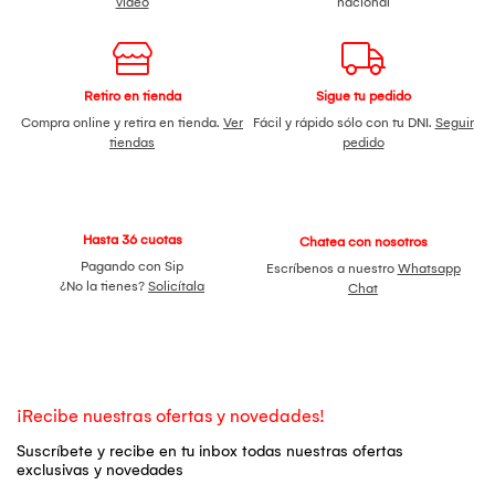
video
nacional
Retiro en tienda
Sigue tu pedido
Compra online y retira en tienda.
Ver
Fácil y rápido sólo con tu DNI.
Seguir
tiendas
pedido
Hasta 36 cuotas
Chatea con nosotros
Pagando con Sip
Escríbenos a nuestro
Whatsapp
¿No la tienes?
Solicítala
Chat
¡Recibe nuestras ofertas y novedades!
Suscríbete y recibe en tu inbox todas nuestras ofertas
exclusivas y novedades