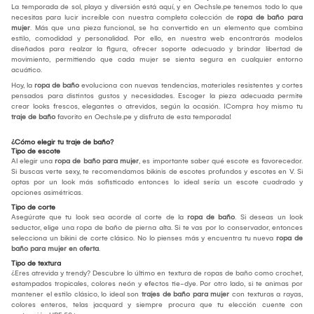
La temporada de sol, playa y diversión está aquí, y en Oechsle.pe tenemos todo lo que
necesitas para lucir increíble con nuestra completa colección de
ropa de baño para
mujer
. Más que una pieza funcional, se ha convertido en un elemento que combina
estilo, comodidad y personalidad. Por ello, en nuestra web encontrarás modelos
diseñados para realzar la figura, ofrecer soporte adecuado y brindar libertad de
movimiento, permitiendo que cada mujer se sienta segura en cualquier entorno
acuático.
Hoy, la
ropa de baño
evoluciona con nuevas tendencias, materiales resistentes y cortes
pensados para distintos gustos y necesidades. Escoger la pieza adecuada permite
crear looks frescos, elegantes o atrevidos, según la ocasión. ¡Compra hoy mismo tu
traje de baño
favorito en Oechsle.pe y disfruta de esta temporada!
¿Cómo elegir tu traje de baño?
Tipo de escote
Al elegir una
ropa de baño para mujer
, es importante saber qué escote es favorecedor.
Si buscas verte sexy, te recomendamos bikinis de escotes profundos y escotes en V. Si
optas por un look más sofisticado entonces lo ideal sería un escote cuadrado y
opciones asimétricas.
Tipo de corte
Asegúrate que tu look sea acorde al corte de la
ropa de baño
. Si deseas un look
seductor, elige una ropa de baño de pierna alta. Si te vas por lo conservador, entonces
selecciona un bikini de corte clásico. No lo pienses más y encuentra tu nueva
ropa de
baño para mujer en oferta
.
Tipo de textura
¿Eres atrevida y trendy? Descubre lo último en textura de ropas de baño como crochet,
estampados tropicales, colores neón y efectos tie-dye. Por otro lado, si te animas por
mantener el estilo clásico, lo ideal son
trajes de baño para mujer
con texturas a rayas,
colores enteros, telas jacquard y siempre procura que tu elección cuente con