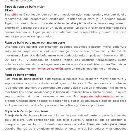
protección UPF 50+.
Tipos de ropa de baño mujer
Bikinis
Este
bikini
está confeccionado con una mezcla de nylon regenerado y elastano de alto
rendimiento, que proporciona elasticidad, resistencia al cloro y un secado rápido.
Algunos modelos de esta
ropa de baño mujer dos piezas
ofrece tirantes regulables o
amarre en espalda para lograr un ajuste preciso. La parte inferior está diseñada para
permanecer en su lugar, ya sea con laterales fijos o ajustables, y cuenta con forro
interior para evitar transparencias.
Ropa de baño para mujer con manga corta
Diseñada para mujeres que practican deportes acuáticos o buscan mayor cobertura
solar en la playa, este modelo con manga corta ofrece protección y libertad de
movimiento. Esta
ropa de baño mujer
está confeccionada en poliéster técnico con filtro
UV UPF 50+ y acabado de secado rápido. Las costuras termoselladas evitan
irritaciones, incluso durante largas sesiones de natación o surf. Además, en Oechsle.pe
también contamos con
lentes de natación
, para un rendimiento óptimo en el agua.
Ropa de baño enterizo
Este
traje de baño enterizo
está dirigido a mujeres que prefieren mayor cobertura y
soporte durante sus actividades en el agua o al tomar sol. Confeccionado en poliéster
reciclado con spandex, proporciona una compresión media en el abdomen sin limitar la
movilidad. Las copas moldeadas y la banda de refuerzo bajo el busto ofrecen un ajuste
seguro, incluso durante movimientos intensos. Esta
ropa de baño enterizo
es una
prenda funcional para nadadoras ocasionales, clases de aquagym o días de descanso
en la piscina, con un diseño que se mantiene firme y cómodo por horas.
Ropa de baño mujer dos piezas
El
traje de baño de dos piezas
combina estilo y comodidad, perfecto para disfrutar del
sol y la playa. Está confeccionado con telas suaves y elásticas que se adaptan al
cuerpo sin perder forma. El diseño moderno de estos
trajes de baño para mujer
permite libertad de movimiento al nadar o tomar el sol. Los colores y estampados