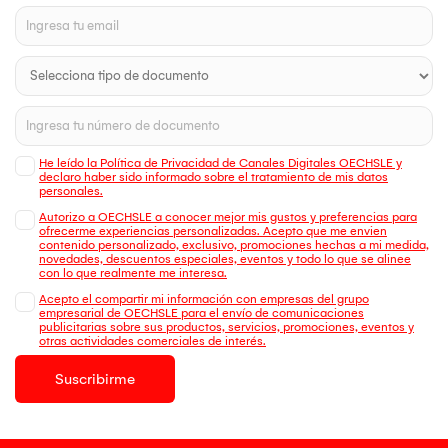
He leído la Política de Privacidad de Canales Digitales OECHSLE y
declaro haber sido informado sobre el tratamiento de mis datos
personales.
Autorizo a OECHSLE a conocer mejor mis gustos y preferencias para
ofrecerme experiencias personalizadas. Acepto que me envien
contenido personalizado, exclusivo, promociones hechas a mi medida,
novedades, descuentos especiales, eventos y todo lo que se alinee
con lo que realmente me interesa.
Acepto el compartir mi información con empresas del grupo
empresarial de OECHSLE para el envío de comunicaciones
publicitarias sobre sus productos, servicios, promociones, eventos y
otras actividades comerciales de interés.
Suscribirme