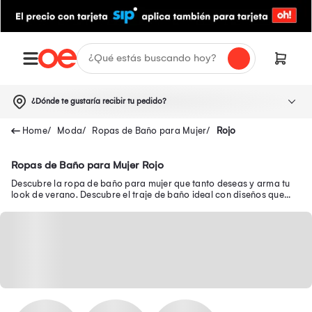
¿Dónde te gustaría recibir tu pedido?
Moda
Ropas de Baño para Mujer
Rojo
Ropas de Baño para Mujer Rojo
Descubre la ropa de baño para mujer que tanto deseas y arma tu
look de verano. Descubre el traje de baño ideal con diseños que
realzan tu figura en Oechsle.pe