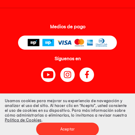
Medios de pago
Síguenos en
Tienda 100% Segura
Usamos cookies para mejorar su experiencia de navegación y
analizar el uso del sitio. Al hacer clic en “Acepto”, usted consiente
el uso de cookies en su dispositivo. Para más información sobre
Tiendas Peruanas S.A. R.U.C. Nº 20493020618. Todos los derechos
cómo administrarlas o eliminarlas, lo invitamos a revisar nuestra
reservados. Av. Aviación 2405 Piso 3, San Borja
Política de Cookies
.
Precios disponibles solo en www.oechsle.pe. Precios online publicados
pueden incluir descuento adicional. Precios sujetos a variaciones sin
Aceptar
previo aviso. Productos sujetos a disponibilidad de stock
El Oficial de Protección de Datos Personales de Tiendas Peruanas S.A.