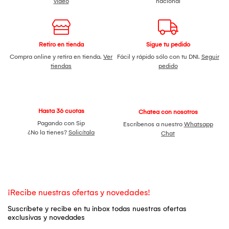
video
nacional
Retiro en tienda
Sigue tu pedido
Compra online y retira en tienda.
Ver
Fácil y rápido sólo con tu DNI.
Seguir
tiendas
pedido
Hasta 36 cuotas
Chatea con nosotros
Pagando con Sip
Escríbenos a nuestro
Whatsapp
¿No la tienes?
Solicítala
Chat
¡Recibe nuestras ofertas y novedades!
Suscríbete y recibe en tu inbox todas nuestras ofertas
exclusivas y novedades