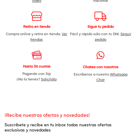
video
nacional
Retiro en tienda
Sigue tu pedido
Compra online y retira en tienda.
Ver
Fácil y rápido sólo con tu DNI.
Seguir
tiendas
pedido
Hasta 36 cuotas
Chatea con nosotros
Pagando con Sip
Escríbenos a nuestro
Whatsapp
¿No la tienes?
Solicítala
Chat
¡Recibe nuestras ofertas y novedades!
Suscríbete y recibe en tu inbox todas nuestras ofertas
exclusivas y novedades