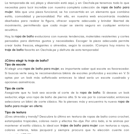
La temporada de sol, playa y diversión está aquí, y en Oechsle.pe tenemos todo lo que
necesitas para lucir increíble con nuestra completa colección de
ropa de baño para
mujer
. Más que una pieza funcional, se ha convertido en un elemento que combina
estilo, comodidad y personalidad. Por ello, en nuestra web encontrarás modelos
diseñados para realzar la figura, ofrecer soporte adecuado y brindar libertad de
movimiento, permitiendo que cada mujer se sienta segura en cualquier entorno
acuático.
Hoy, la
ropa de baño
evoluciona con nuevas tendencias, materiales resistentes y cortes
pensados para distintos gustos y necesidades. Escoger la pieza adecuada permite
crear looks frescos, elegantes o atrevidos, según la ocasión. ¡Compra hoy mismo tu
traje de baño
favorito en Oechsle.pe y disfruta de esta temporada!
¿Cómo elegir tu traje de baño?
Tipo de escote
Al elegir una
ropa de baño para mujer
, es importante saber qué escote es favorecedor.
Si buscas verte sexy, te recomendamos bikinis de escotes profundos y escotes en V. Si
optas por un look más sofisticado entonces lo ideal sería un escote cuadrado y
opciones asimétricas.
Tipo de corte
Asegúrate que tu look sea acorde al corte de la
ropa de baño
. Si deseas un look
seductor, elige una ropa de baño de pierna alta. Si te vas por lo conservador, entonces
selecciona un bikini de corte clásico. No lo pienses más y encuentra tu nueva
ropa de
baño para mujer en oferta
.
Tipo de textura
¿Eres atrevida y trendy? Descubre lo último en textura de ropas de baño como crochet,
estampados tropicales, colores neón y efectos tie-dye. Por otro lado, si te animas por
mantener el estilo clásico, lo ideal son
trajes de baño para mujer
con texturas a rayas,
colores enteros, telas jacquard y siempre procura que tu elección cuente con