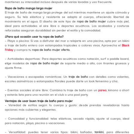
mantienen su intensidad incluso después de varias lavadas y uso frecuente.
Ropa de baño manga larga mujer
El traje de baño de manga larga protege del sol mientras mantiene un ajuste cómodo y
seguro. Su tela elástica y resistente se adapta al cuerpo, ofreciendo libertad de
movimiento en el agua. El diseño de este tipo de
ropa de baño mujer
cubre más piel,
ideal para actividades al aire libre o deportes acuáticos. Los acabados y costuras
reforzadas aseguran durabilidad sin perder el estilo y la comodidad.
¿Para qué ocasión usar tu ropa de baño?
- Playa o piscina: Si vas a disfrutar del mar o relajarte en una piscina, opta por un bikini
o traje de baño entero con estampados tropicales o colores vivos. Aprovecha el
Black
Friday
y compra tu
ropa de baño mujer oferta.
- Actividades deportivas: Para deportes acuáticos como natación, surf o paddle board,
elige modelos de
ropa de baño mujer
de soporte medio o alto, con tirantes gruesos y
ajuste firme.
- Vacaciones o escapadas románticas: Un
traje de baño
con detalles como volantes,
escotes asimétricos o estampados florales puede darte un look femenino y chic.
- Eventos sociales al aire libre: Combina tu traje de baño con un
pareo
, kimono o short
y estarás lista para una reunión en el club o una pool party.
Ventajas de usar buen traje de baño para mujer
- Variedad de estilos según tu cuerpo y gusto: desde prendas reveladoras hasta
opciones más cubiertas y elegantes.
- Comodidad y funcionalidad: telas elásticas, secado rápido, ajuste al cuerpo, ideal
para natación, playa, piscina o vacaciones.
- Versatilidad: puedes tener varios tipos: bikini, bañador,
tankini
, para diferentes