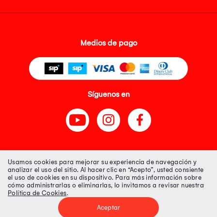
Medios de pago
Síguenos en
Tienda 100% Segura
Usamos cookies para mejorar su experiencia de navegación y
analizar el uso del sitio. Al hacer clic en “Acepto”, usted consiente
el uso de cookies en su dispositivo. Para más información sobre
Tiendas Peruanas S.A. R.U.C. Nº 20493020618. Todos los derechos
cómo administrarlas o eliminarlas, lo invitamos a revisar nuestra
reservados. Av. Aviación 2405 Piso 3, San Borja
Política de Cookies
.
Precios disponibles solo en www.oechsle.pe. Precios online publicados
pueden incluir descuento adicional. Precios sujetos a variaciones sin
Aceptar
previo aviso. Productos sujetos a disponibilidad de stock
El Oficial de Protección de Datos Personales de Tiendas Peruanas S.A.