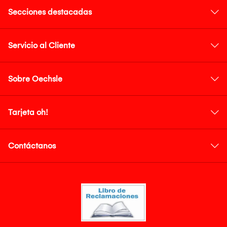
Secciones destacadas
Servicio al Cliente
Sobre Oechsle
Tarjeta oh!
Contáctanos