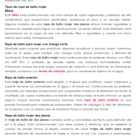
protección UPF 50+.
Tipos de ropa de baño mujer
Bikinis
Este
bikini
está confeccionado con una mezcla de nylon regenerado y elastano de alto
rendimiento, que proporciona elasticidad, resistencia al cloro y un secado rápido.
Algunos modelos de esta
ropa de baño mujer dos piezas
ofrece tirantes regulables o
amarre en espalda para lograr un ajuste preciso. La parte inferior está diseñada para
permanecer en su lugar, ya sea con laterales fijos o ajustables, y cuenta con forro
interior para evitar transparencias.
Ropa de baño para mujer con manga corta
Diseñada para mujeres que practican deportes acuáticos o buscan mayor cobertura
solar en la playa, este modelo con manga corta ofrece protección y libertad de
movimiento. Esta
ropa de baño mujer
está confeccionada en poliéster técnico con filtro
UV UPF 50+ y acabado de secado rápido. Las costuras termoselladas evitan
irritaciones, incluso durante largas sesiones de natación o surf. Además, en Oechsle.pe
también contamos con
lentes de natación
, para un rendimiento óptimo en el agua.
Ropa de baño enterizo
Este
traje de baño enterizo
está dirigido a mujeres que prefieren mayor cobertura y
soporte durante sus actividades en el agua o al tomar sol. Confeccionado en poliéster
reciclado con spandex, proporciona una compresión media en el abdomen sin limitar la
movilidad. Las copas moldeadas y la banda de refuerzo bajo el busto ofrecen un ajuste
seguro, incluso durante movimientos intensos. Esta
ropa de baño enterizo
es una
prenda funcional para nadadoras ocasionales, clases de aquagym o días de descanso
en la piscina, con un diseño que se mantiene firme y cómodo por horas.
Ropa de baño mujer dos piezas
El
traje de baño de dos piezas
combina estilo y comodidad, perfecto para disfrutar del
sol y la playa. Está confeccionado con telas suaves y elásticas que se adaptan al
cuerpo sin perder forma. El diseño moderno de estos
trajes de baño para mujer
permite libertad de movimiento al nadar o tomar el sol. Los colores y estampados