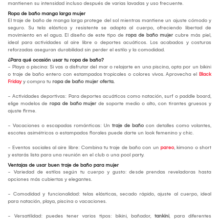
mantienen su intensidad incluso después de varias lavadas y uso frecuente.
Ropa de baño manga larga mujer
El traje de baño de manga larga protege del sol mientras mantiene un ajuste cómodo y
seguro. Su tela elástica y resistente se adapta al cuerpo, ofreciendo libertad de
movimiento en el agua. El diseño de este tipo de
ropa de baño mujer
cubre más piel,
ideal para actividades al aire libre o deportes acuáticos. Los acabados y costuras
reforzadas aseguran durabilidad sin perder el estilo y la comodidad.
¿Para qué ocasión usar tu ropa de baño?
- Playa o piscina: Si vas a disfrutar del mar o relajarte en una piscina, opta por un bikini
o traje de baño entero con estampados tropicales o colores vivos. Aprovecha el
Black
Friday
y compra tu
ropa de baño mujer oferta.
- Actividades deportivas: Para deportes acuáticos como natación, surf o paddle board,
elige modelos de
ropa de baño mujer
de soporte medio o alto, con tirantes gruesos y
ajuste firme.
- Vacaciones o escapadas románticas: Un
traje de baño
con detalles como volantes,
escotes asimétricos o estampados florales puede darte un look femenino y chic.
- Eventos sociales al aire libre: Combina tu traje de baño con un
pareo
, kimono o short
y estarás lista para una reunión en el club o una pool party.
Ventajas de usar buen traje de baño para mujer
- Variedad de estilos según tu cuerpo y gusto: desde prendas reveladoras hasta
opciones más cubiertas y elegantes.
- Comodidad y funcionalidad: telas elásticas, secado rápido, ajuste al cuerpo, ideal
para natación, playa, piscina o vacaciones.
- Versatilidad: puedes tener varios tipos: bikini, bañador,
tankini
, para diferentes