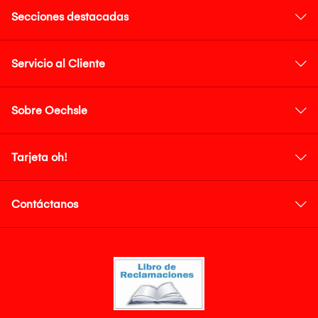
Secciones destacadas
Servicio al Cliente
Sobre Oechsle
Tarjeta oh!
Contáctanos