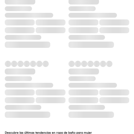
Descubre las últimas tendencias en ropa de baño para mujer