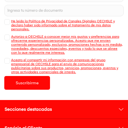
He leído la Política de Privacidad de Canales Digitales OECHSLE y
declaro haber sido informado sobre el tratamiento de mis datos
personales.
Autorizo a OECHSLE a conocer mejor mis gustos y preferencias para
ofrecerme experiencias personalizadas. Acepto que me envien
contenido personalizado, exclusivo, promociones hechas a mi medida,
novedades, descuentos especiales, eventos y todo lo que se alinee
con lo que realmente me interesa.
Acepto el compartir mi información con empresas del grupo
empresarial de OECHSLE para el envío de comunicaciones
publicitarias sobre sus productos, servicios, promociones, eventos y
otras actividades comerciales de interés.
Suscribirme
Secciones destacadas