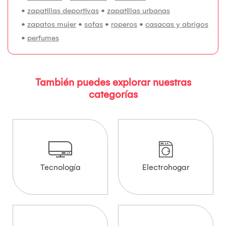
•
zapatillas deportivas
•
zapatillas urbanas
•
zapatos mujer
•
sofas
•
roperos
•
casacas y abrigos
•
perfumes
También puedes explorar nuestras
categorías
Tecnología
Electrohogar