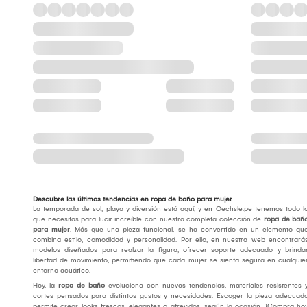
Descubre las últimas tendencias en ropa de baño para mujer
La temporada de sol, playa y diversión está aquí, y en Oechsle.pe tenemos todo l
que necesitas para lucir increíble con nuestra completa colección de
ropa de bañ
para mujer
. Más que una pieza funcional, se ha convertido en un elemento qu
combina estilo, comodidad y personalidad. Por ello, en nuestra web encontrará
modelos diseñados para realzar la figura, ofrecer soporte adecuado y brinda
libertad de movimiento, permitiendo que cada mujer se sienta segura en cualquie
entorno acuático.
Hoy, la
ropa de baño
evoluciona con nuevas tendencias, materiales resistentes 
cortes pensados para distintos gustos y necesidades. Escoger la pieza adecuad
permite crear looks frescos, elegantes o atrevidos, según la ocasión. ¡Compra ho