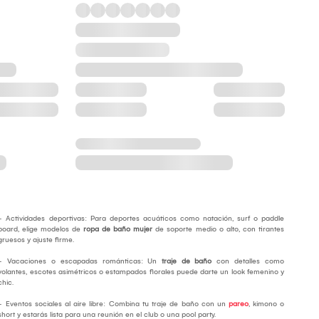
- Actividades deportivas: Para deportes acuáticos como natación, surf o paddle
board, elige modelos de
ropa de baño mujer
de soporte medio o alto, con tirantes
gruesos y ajuste firme.
- Vacaciones o escapadas románticas: Un
traje de baño
con detalles como
volantes, escotes asimétricos o estampados florales puede darte un look femenino y
chic.
- Eventos sociales al aire libre: Combina tu traje de baño con un
pareo
, kimono o
short y estarás lista para una reunión en el club o una pool party.