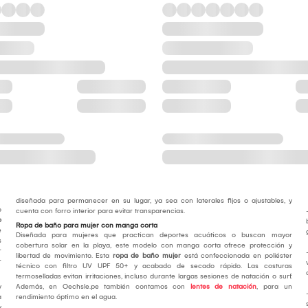
diseñada para permanecer en su lugar, ya sea con laterales fijos o ajustables, y
o
cuenta con forro interior para evitar transparencias.
o
Ropa de baño para mujer con manga corta
e
Diseñada para mujeres que practican deportes acuáticos o buscan mayor
s
cobertura solar en la playa, este modelo con manga corta ofrece protección y
r
libertad de movimiento. Esta
ropa de baño mujer
está confeccionada en poliéster
r
técnico con filtro UV UPF 50+ y acabado de secado rápido. Las costuras
termoselladas evitan irritaciones, incluso durante largas sesiones de natación o surf.
y
Además, en Oechsle.pe también contamos con
lentes de natación
, para un
a
rendimiento óptimo en el agua.
y