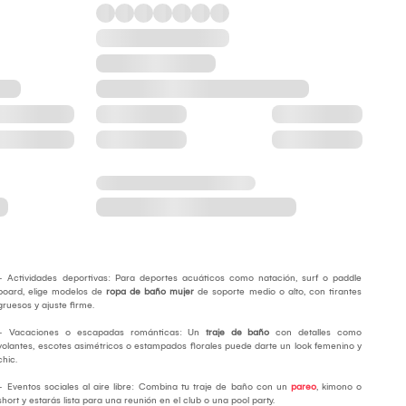
- Actividades deportivas: Para deportes acuáticos como natación, surf o paddle
board, elige modelos de
ropa de baño mujer
de soporte medio o alto, con tirantes
gruesos y ajuste firme.
- Vacaciones o escapadas románticas: Un
traje de baño
con detalles como
volantes, escotes asimétricos o estampados florales puede darte un look femenino y
chic.
- Eventos sociales al aire libre: Combina tu traje de baño con un
pareo
, kimono o
short y estarás lista para una reunión en el club o una pool party.