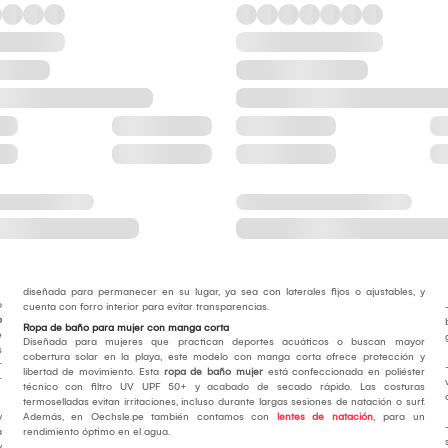
diseñada para permanecer en su lugar, ya sea con laterales fijos o ajustables, y
o
cuenta con forro interior para evitar transparencias.
o
Ropa de baño para mujer con manga corta
e
Diseñada para mujeres que practican deportes acuáticos o buscan mayor
s
cobertura solar en la playa, este modelo con manga corta ofrece protección y
r
libertad de movimiento. Esta
ropa de baño mujer
está confeccionada en poliéster
r
técnico con filtro UV UPF 50+ y acabado de secado rápido. Las costuras
termoselladas evitan irritaciones, incluso durante largas sesiones de natación o surf.
y
Además, en Oechsle.pe también contamos con
lentes de natación
, para un
a
rendimiento óptimo en el agua.
y