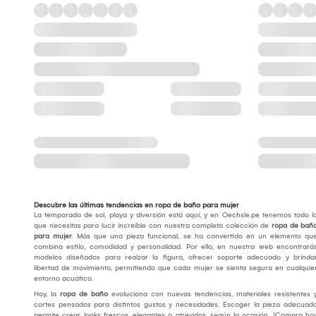
Descubre las últimas tendencias en ropa de baño para mujer
La temporada de sol, playa y diversión está aquí, y en Oechsle.pe tenemos todo l
que necesitas para lucir increíble con nuestra completa colección de
ropa de bañ
para mujer
. Más que una pieza funcional, se ha convertido en un elemento qu
combina estilo, comodidad y personalidad. Por ello, en nuestra web encontrará
modelos diseñados para realzar la figura, ofrecer soporte adecuado y brinda
libertad de movimiento, permitiendo que cada mujer se sienta segura en cualquie
entorno acuático.
Hoy, la
ropa de baño
evoluciona con nuevas tendencias, materiales resistentes 
cortes pensados para distintos gustos y necesidades. Escoger la pieza adecuad
permite crear looks frescos, elegantes o atrevidos, según la ocasión. ¡Compra ho