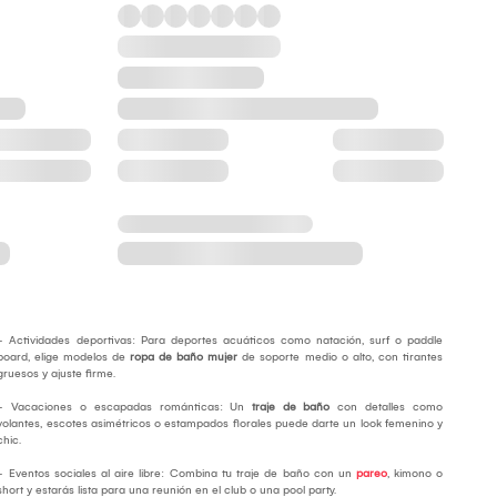
- Actividades deportivas: Para deportes acuáticos como natación, surf o paddle
board, elige modelos de
ropa de baño mujer
de soporte medio o alto, con tirantes
gruesos y ajuste firme.
- Vacaciones o escapadas románticas: Un
traje de baño
con detalles como
volantes, escotes asimétricos o estampados florales puede darte un look femenino y
chic.
- Eventos sociales al aire libre: Combina tu traje de baño con un
pareo
, kimono o
short y estarás lista para una reunión en el club o una pool party.