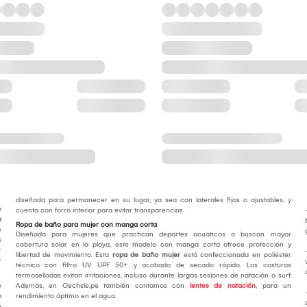
diseñada para permanecer en su lugar, ya sea con laterales fijos o ajustables, y
o
cuenta con forro interior para evitar transparencias.
o
Ropa de baño para mujer con manga corta
e
Diseñada para mujeres que practican deportes acuáticos o buscan mayor
s
cobertura solar en la playa, este modelo con manga corta ofrece protección y
r
libertad de movimiento. Esta
ropa de baño mujer
está confeccionada en poliéster
r
técnico con filtro UV UPF 50+ y acabado de secado rápido. Las costuras
termoselladas evitan irritaciones, incluso durante largas sesiones de natación o surf.
y
Además, en Oechsle.pe también contamos con
lentes de natación
, para un
a
rendimiento óptimo en el agua.
y