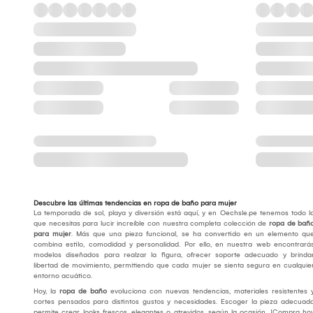
Descubre las últimas tendencias en ropa de baño para mujer
La temporada de sol, playa y diversión está aquí, y en Oechsle.pe tenemos todo l
que necesitas para lucir increíble con nuestra completa colección de
ropa de bañ
para mujer
. Más que una pieza funcional, se ha convertido en un elemento qu
combina estilo, comodidad y personalidad. Por ello, en nuestra web encontrará
modelos diseñados para realzar la figura, ofrecer soporte adecuado y brinda
libertad de movimiento, permitiendo que cada mujer se sienta segura en cualquie
entorno acuático.
Hoy, la
ropa de baño
evoluciona con nuevas tendencias, materiales resistentes 
cortes pensados para distintos gustos y necesidades. Escoger la pieza adecuad
permite crear looks frescos, elegantes o atrevidos, según la ocasión. ¡Compra ho