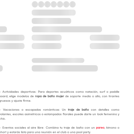
- Actividades deportivas: Para deportes acuáticos como natación, surf o paddle
board, elige modelos de
ropa de baño mujer
de soporte medio o alto, con tirantes
gruesos y ajuste firme.
- Vacaciones o escapadas románticas: Un
traje de baño
con detalles como
volantes, escotes asimétricos o estampados florales puede darte un look femenino y
chic.
- Eventos sociales al aire libre: Combina tu traje de baño con un
pareo
, kimono o
short y estarás lista para una reunión en el club o una pool party.