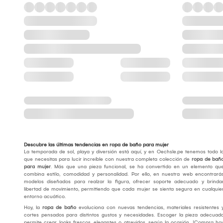
Descubre las últimas tendencias en ropa de baño para mujer
La temporada de sol, playa y diversión está aquí, y en Oechsle.pe tenemos todo l
que necesitas para lucir increíble con nuestra completa colección de
ropa de bañ
para mujer
. Más que una pieza funcional, se ha convertido en un elemento qu
combina estilo, comodidad y personalidad. Por ello, en nuestra web encontrará
modelos diseñados para realzar la figura, ofrecer soporte adecuado y brinda
libertad de movimiento, permitiendo que cada mujer se sienta segura en cualquie
entorno acuático.
Hoy, la
ropa de baño
evoluciona con nuevas tendencias, materiales resistentes 
cortes pensados para distintos gustos y necesidades. Escoger la pieza adecuad
permite crear looks frescos, elegantes o atrevidos, según la ocasión. ¡Compra ho