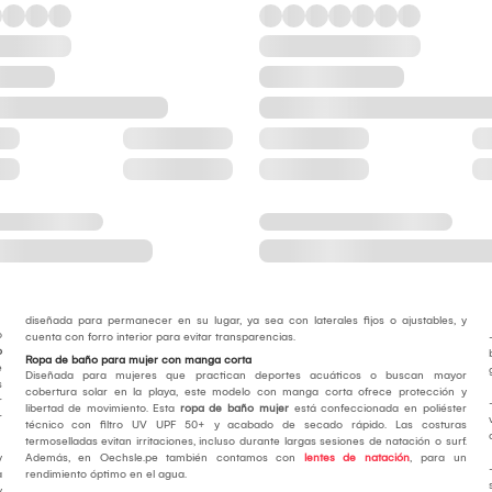
diseñada para permanecer en su lugar, ya sea con laterales fijos o ajustables, y
o
cuenta con forro interior para evitar transparencias.
o
Ropa de baño para mujer con manga corta
e
Diseñada para mujeres que practican deportes acuáticos o buscan mayor
s
cobertura solar en la playa, este modelo con manga corta ofrece protección y
r
libertad de movimiento. Esta
ropa de baño mujer
está confeccionada en poliéster
r
técnico con filtro UV UPF 50+ y acabado de secado rápido. Las costuras
termoselladas evitan irritaciones, incluso durante largas sesiones de natación o surf.
y
Además, en Oechsle.pe también contamos con
lentes de natación
, para un
a
rendimiento óptimo en el agua.
y