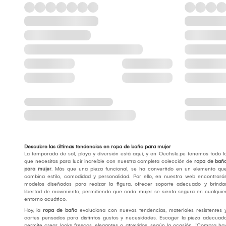
Descubre las últimas tendencias en ropa de baño para mujer
La temporada de sol, playa y diversión está aquí, y en Oechsle.pe tenemos todo l
que necesitas para lucir increíble con nuestra completa colección de
ropa de bañ
para mujer
. Más que una pieza funcional, se ha convertido en un elemento qu
combina estilo, comodidad y personalidad. Por ello, en nuestra web encontrará
modelos diseñados para realzar la figura, ofrecer soporte adecuado y brinda
libertad de movimiento, permitiendo que cada mujer se sienta segura en cualquie
entorno acuático.
Hoy, la
ropa de baño
evoluciona con nuevas tendencias, materiales resistentes 
cortes pensados para distintos gustos y necesidades. Escoger la pieza adecuad
permite crear looks frescos, elegantes o atrevidos, según la ocasión. ¡Compra ho