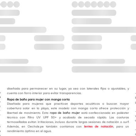
diseñada para permanecer en su lugar, ya sea con laterales fijos o ajustables, y
o
cuenta con forro interior para evitar transparencias.
o
Ropa de baño para mujer con manga corta
e
Diseñada para mujeres que practican deportes acuáticos o buscan mayor
s
cobertura solar en la playa, este modelo con manga corta ofrece protección y
r
libertad de movimiento. Esta
ropa de baño mujer
está confeccionada en poliéster
r
técnico con filtro UV UPF 50+ y acabado de secado rápido. Las costuras
termoselladas evitan irritaciones, incluso durante largas sesiones de natación o surf.
y
Además, en Oechsle.pe también contamos con
lentes de natación
, para un
a
rendimiento óptimo en el agua.
y