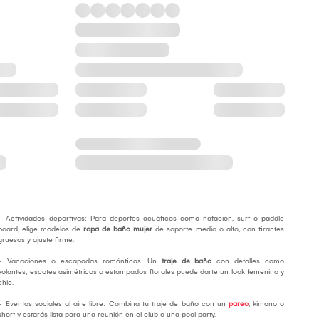
- Actividades deportivas: Para deportes acuáticos como natación, surf o paddle
board, elige modelos de
ropa de baño mujer
de soporte medio o alto, con tirantes
gruesos y ajuste firme.
- Vacaciones o escapadas románticas: Un
traje de baño
con detalles como
volantes, escotes asimétricos o estampados florales puede darte un look femenino y
chic.
- Eventos sociales al aire libre: Combina tu traje de baño con un
pareo
, kimono o
short y estarás lista para una reunión en el club o una pool party.