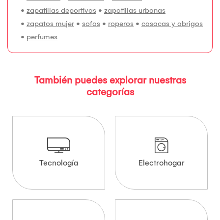
•
zapatillas deportivas
•
zapatillas urbanas
•
zapatos mujer
•
sofas
•
roperos
•
casacas y abrigos
•
perfumes
También puedes explorar nuestras
categorías
Tecnología
Electrohogar