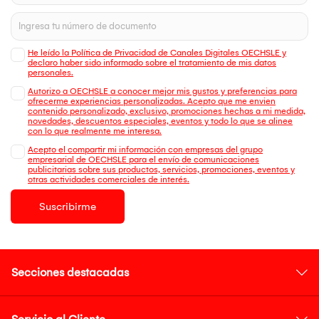
He leído la Política de Privacidad de Canales Digitales OECHSLE y
declaro haber sido informado sobre el tratamiento de mis datos
personales.
Autorizo a OECHSLE a conocer mejor mis gustos y preferencias para
ofrecerme experiencias personalizadas. Acepto que me envien
contenido personalizado, exclusivo, promociones hechas a mi medida,
novedades, descuentos especiales, eventos y todo lo que se alinee
con lo que realmente me interesa.
Acepto el compartir mi información con empresas del grupo
empresarial de OECHSLE para el envío de comunicaciones
publicitarias sobre sus productos, servicios, promociones, eventos y
otras actividades comerciales de interés.
Suscribirme
Secciones destacadas