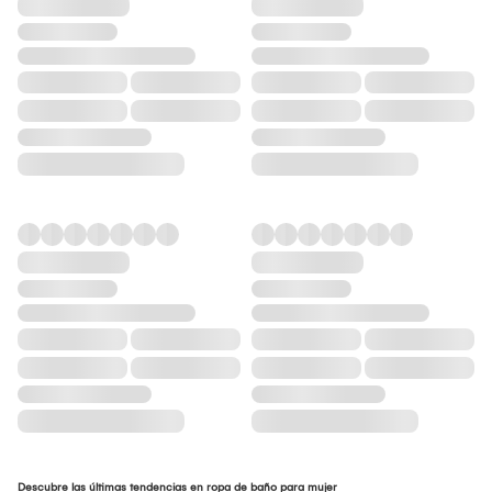
Descubre las últimas tendencias en ropa de baño para mujer