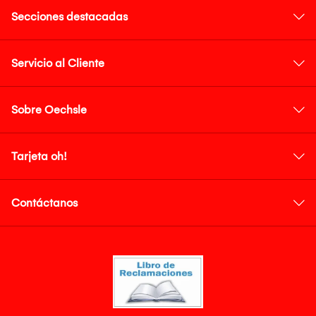
Secciones destacadas
Servicio al Cliente
Sobre Oechsle
Tarjeta oh!
Contáctanos