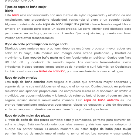
protección UPF 50+.
Tipos de ropa de baño mujer
Bikinis
Este
bikini
está confeccionado con una mezcla de nylon regenerado y elastano de alto
rendimiento, que proporciona elasticidad, resistencia al cloro y un secado rápido.
Algunos modelos de esta
ropa de baño mujer dos piezas
ofrece tirantes regulables o
amarre en espalda para lograr un ajuste preciso. La parte inferior está diseñada para
permanecer en su lugar, ya sea con laterales fijos o ajustables, y cuenta con forro
interior para evitar transparencias.
Ropa de baño para mujer con manga corta
Diseñada para mujeres que practican deportes acuáticos o buscan mayor cobertura
solar en la playa, este modelo con manga corta ofrece protección y libertad de
movimiento. Esta
ropa de baño mujer
está confeccionada en poliéster técnico con filtro
UV UPF 50+ y acabado de secado rápido. Las costuras termoselladas evitan
irritaciones, incluso durante largas sesiones de natación o surf. Además, en Oechsle.pe
también contamos con
lentes de natación
, para un rendimiento óptimo en el agua.
Ropa de baño enterizo
Este
traje de baño enterizo
está dirigido a mujeres que prefieren mayor cobertura y
soporte durante sus actividades en el agua o al tomar sol. Confeccionado en poliéster
reciclado con spandex, proporciona una compresión media en el abdomen sin limitar la
movilidad. Las copas moldeadas y la banda de refuerzo bajo el busto ofrecen un ajuste
seguro, incluso durante movimientos intensos. Esta
ropa de baño enterizo
es una
prenda funcional para nadadoras ocasionales, clases de aquagym o días de descanso
en la piscina, con un diseño que se mantiene firme y cómodo por horas.
Ropa de baño mujer dos piezas
El
traje de baño de dos piezas
combina estilo y comodidad, perfecto para disfrutar del
sol y la playa. Está confeccionado con telas suaves y elásticas que se adaptan al
cuerpo sin perder forma. El diseño moderno de estos
trajes de baño para mujer
permite libertad de movimiento al nadar o tomar el sol. Los colores y estampados