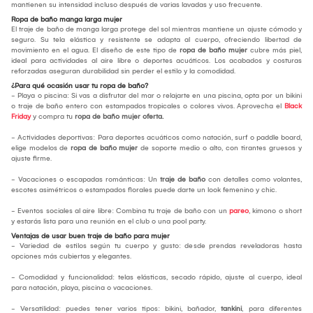
mantienen su intensidad incluso después de varias lavadas y uso frecuente.
Ropa de baño manga larga mujer
El traje de baño de manga larga protege del sol mientras mantiene un ajuste cómodo y
seguro. Su tela elástica y resistente se adapta al cuerpo, ofreciendo libertad de
movimiento en el agua. El diseño de este tipo de
ropa de baño mujer
cubre más piel,
ideal para actividades al aire libre o deportes acuáticos. Los acabados y costuras
reforzadas aseguran durabilidad sin perder el estilo y la comodidad.
¿Para qué ocasión usar tu ropa de baño?
- Playa o piscina: Si vas a disfrutar del mar o relajarte en una piscina, opta por un bikini
o traje de baño entero con estampados tropicales o colores vivos. Aprovecha el
Black
Friday
y compra tu
ropa de baño mujer oferta.
- Actividades deportivas: Para deportes acuáticos como natación, surf o paddle board,
elige modelos de
ropa de baño mujer
de soporte medio o alto, con tirantes gruesos y
ajuste firme.
- Vacaciones o escapadas románticas: Un
traje de baño
con detalles como volantes,
escotes asimétricos o estampados florales puede darte un look femenino y chic.
- Eventos sociales al aire libre: Combina tu traje de baño con un
pareo
, kimono o short
y estarás lista para una reunión en el club o una pool party.
Ventajas de usar buen traje de baño para mujer
- Variedad de estilos según tu cuerpo y gusto: desde prendas reveladoras hasta
opciones más cubiertas y elegantes.
- Comodidad y funcionalidad: telas elásticas, secado rápido, ajuste al cuerpo, ideal
para natación, playa, piscina o vacaciones.
- Versatilidad: puedes tener varios tipos: bikini, bañador,
tankini
, para diferentes