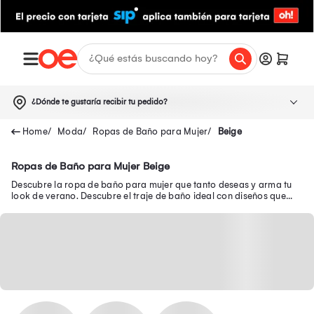
¿Dónde te gustaría recibir tu pedido?
Moda
Ropas de Baño para Mujer
Beige
Ropas de Baño para Mujer Beige
Descubre la ropa de baño para mujer que tanto deseas y arma tu
look de verano. Descubre el traje de baño ideal con diseños que
realzan tu figura en Oechsle.pe