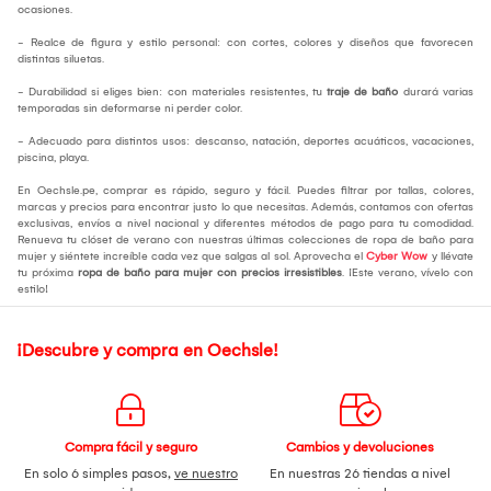
ocasiones.
- Realce de figura y estilo personal: con cortes, colores y diseños que favorecen
distintas siluetas.
- Durabilidad si eliges bien: con materiales resistentes, tu
traje de baño
durará varias
temporadas sin deformarse ni perder color.
- Adecuado para distintos usos: descanso, natación, deportes acuáticos, vacaciones,
piscina, playa.
En Oechsle.pe, comprar es rápido, seguro y fácil. Puedes filtrar por tallas, colores,
marcas y precios para encontrar justo lo que necesitas. Además, contamos con ofertas
exclusivas, envíos a nivel nacional y diferentes métodos de pago para tu comodidad.
Renueva tu clóset de verano con nuestras últimas colecciones de ropa de baño para
mujer y siéntete increíble cada vez que salgas al sol. Aprovecha el
Cyber Wow
y llévate
tu próxima
ropa de baño para mujer con precios irresistibles
. ¡Este verano, vívelo con
estilo!
¡Descubre y compra en Oechsle!
Compra fácil y seguro
Cambios y devoluciones
En solo 6 simples pasos,
ve nuestro
En nuestras 26 tiendas a nivel