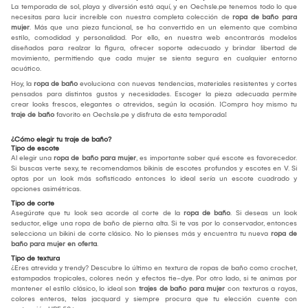
La temporada de sol, playa y diversión está aquí, y en Oechsle.pe tenemos todo lo que
necesitas para lucir increíble con nuestra completa colección de
ropa de baño para
mujer
. Más que una pieza funcional, se ha convertido en un elemento que combina
estilo, comodidad y personalidad. Por ello, en nuestra web encontrarás modelos
diseñados para realzar la figura, ofrecer soporte adecuado y brindar libertad de
movimiento, permitiendo que cada mujer se sienta segura en cualquier entorno
acuático.
Hoy, la
ropa de baño
evoluciona con nuevas tendencias, materiales resistentes y cortes
pensados para distintos gustos y necesidades. Escoger la pieza adecuada permite
crear looks frescos, elegantes o atrevidos, según la ocasión. ¡Compra hoy mismo tu
traje de baño
favorito en Oechsle.pe y disfruta de esta temporada!
¿Cómo elegir tu traje de baño?
Tipo de escote
Al elegir una
ropa de baño para mujer
, es importante saber qué escote es favorecedor.
Si buscas verte sexy, te recomendamos bikinis de escotes profundos y escotes en V. Si
optas por un look más sofisticado entonces lo ideal sería un escote cuadrado y
opciones asimétricas.
Tipo de corte
Asegúrate que tu look sea acorde al corte de la
ropa de baño
. Si deseas un look
seductor, elige una ropa de baño de pierna alta. Si te vas por lo conservador, entonces
selecciona un bikini de corte clásico. No lo pienses más y encuentra tu nueva
ropa de
baño para mujer en oferta
.
Tipo de textura
¿Eres atrevida y trendy? Descubre lo último en textura de ropas de baño como crochet,
estampados tropicales, colores neón y efectos tie-dye. Por otro lado, si te animas por
mantener el estilo clásico, lo ideal son
trajes de baño para mujer
con texturas a rayas,
colores enteros, telas jacquard y siempre procura que tu elección cuente con