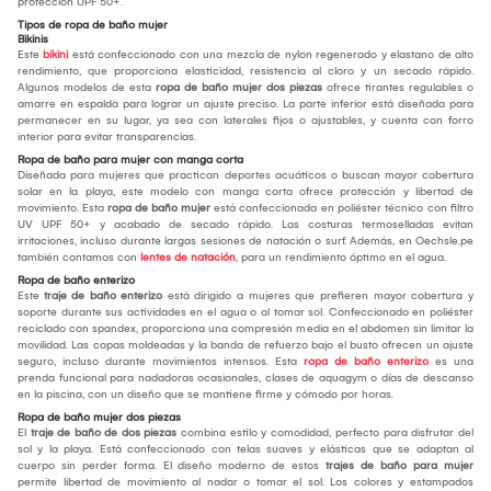
protección UPF 50+.
Tipos de ropa de baño mujer
Bikinis
Este
bikini
está confeccionado con una mezcla de nylon regenerado y elastano de alto
rendimiento, que proporciona elasticidad, resistencia al cloro y un secado rápido.
Algunos modelos de esta
ropa de baño mujer dos piezas
ofrece tirantes regulables o
amarre en espalda para lograr un ajuste preciso. La parte inferior está diseñada para
permanecer en su lugar, ya sea con laterales fijos o ajustables, y cuenta con forro
interior para evitar transparencias.
Ropa de baño para mujer con manga corta
Diseñada para mujeres que practican deportes acuáticos o buscan mayor cobertura
solar en la playa, este modelo con manga corta ofrece protección y libertad de
movimiento. Esta
ropa de baño mujer
está confeccionada en poliéster técnico con filtro
UV UPF 50+ y acabado de secado rápido. Las costuras termoselladas evitan
irritaciones, incluso durante largas sesiones de natación o surf. Además, en Oechsle.pe
también contamos con
lentes de natación
, para un rendimiento óptimo en el agua.
Ropa de baño enterizo
Este
traje de baño enterizo
está dirigido a mujeres que prefieren mayor cobertura y
soporte durante sus actividades en el agua o al tomar sol. Confeccionado en poliéster
reciclado con spandex, proporciona una compresión media en el abdomen sin limitar la
movilidad. Las copas moldeadas y la banda de refuerzo bajo el busto ofrecen un ajuste
seguro, incluso durante movimientos intensos. Esta
ropa de baño enterizo
es una
prenda funcional para nadadoras ocasionales, clases de aquagym o días de descanso
en la piscina, con un diseño que se mantiene firme y cómodo por horas.
Ropa de baño mujer dos piezas
El
traje de baño de dos piezas
combina estilo y comodidad, perfecto para disfrutar del
sol y la playa. Está confeccionado con telas suaves y elásticas que se adaptan al
cuerpo sin perder forma. El diseño moderno de estos
trajes de baño para mujer
permite libertad de movimiento al nadar o tomar el sol. Los colores y estampados