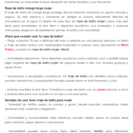
mantienen su intensidad incluso después de varias lavadas y uso frecuente.
Ropa de baño manga larga mujer
El traje de baño de manga larga protege del sol mientras mantiene un ajuste cómodo y
seguro. Su tela elástica y resistente se adapta al cuerpo, ofreciendo libertad de
movimiento en el agua. El diseño de este tipo de
ropa de baño mujer
cubre más piel,
ideal para actividades al aire libre o deportes acuáticos. Los acabados y costuras
reforzadas aseguran durabilidad sin perder el estilo y la comodidad.
¿Para qué ocasión usar tu ropa de baño?
- Playa o piscina: Si vas a disfrutar del mar o relajarte en una piscina, opta por un bikini
o traje de baño entero con estampados tropicales o colores vivos. Aprovecha el
Black
Friday
y compra tu
ropa de baño mujer oferta.
- Actividades deportivas: Para deportes acuáticos como natación, surf o paddle board,
elige modelos de
ropa de baño mujer
de soporte medio o alto, con tirantes gruesos y
ajuste firme.
- Vacaciones o escapadas románticas: Un
traje de baño
con detalles como volantes,
escotes asimétricos o estampados florales puede darte un look femenino y chic.
- Eventos sociales al aire libre: Combina tu traje de baño con un
pareo
, kimono o short
y estarás lista para una reunión en el club o una pool party.
Ventajas de usar buen traje de baño para mujer
- Variedad de estilos según tu cuerpo y gusto: desde prendas reveladoras hasta
opciones más cubiertas y elegantes.
- Comodidad y funcionalidad: telas elásticas, secado rápido, ajuste al cuerpo, ideal
para natación, playa, piscina o vacaciones.
- Versatilidad: puedes tener varios tipos: bikini, bañador,
tankini
, para diferentes