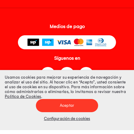
Medios de pago
Síguenos en
Usamos cookies para mejorar su experiencia de navegación y
analizar el uso del sitio. Al hacer clic en “Acepto”, usted consiente
el uso de cookies en su dispositivo. Para más información sobre
cómo administrarlas o eliminarlas, lo invitamos a revisar nuestra
Política de Cookies
.
Tienda 100% Segura
Aceptar
Tiendas Peruanas S.A. R.U.C. Nº 20493020618. Todos los derechos
reservados. Av. Aviación 2405 Piso 3, San Borja
Configuración de cookies
Precios disponibles solo en www.oechsle.pe. Precios online publicados
pueden incluir descuento adicional. Precios sujetos a variaciones sin
previo aviso. Productos sujetos a disponibilidad de stock
El Oficial de Protección de Datos Personales de Tiendas Peruanas S.A.