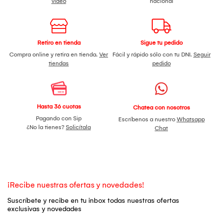
video
nacional
Retiro en tienda
Sigue tu pedido
Compra online y retira en tienda.
Ver
Fácil y rápido sólo con tu DNI.
Seguir
tiendas
pedido
Hasta 36 cuotas
Chatea con nosotros
Pagando con Sip
Escríbenos a nuestro
Whatsapp
¿No la tienes?
Solicítala
Chat
¡Recibe nuestras ofertas y novedades!
Suscríbete y recibe en tu inbox todas nuestras ofertas
exclusivas y novedades