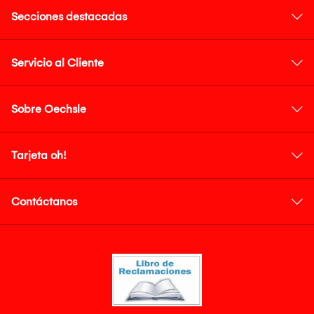
Secciones destacadas
Servicio al Cliente
Sobre Oechsle
Tarjeta oh!
Contáctanos