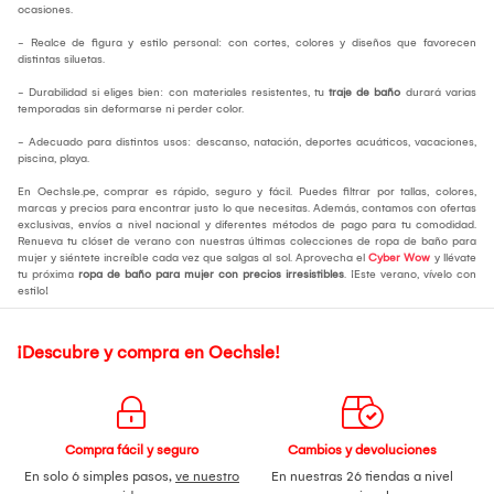
ocasiones.
- Realce de figura y estilo personal: con cortes, colores y diseños que favorecen
distintas siluetas.
- Durabilidad si eliges bien: con materiales resistentes, tu
traje de baño
durará varias
temporadas sin deformarse ni perder color.
- Adecuado para distintos usos: descanso, natación, deportes acuáticos, vacaciones,
piscina, playa.
En Oechsle.pe, comprar es rápido, seguro y fácil. Puedes filtrar por tallas, colores,
marcas y precios para encontrar justo lo que necesitas. Además, contamos con ofertas
exclusivas, envíos a nivel nacional y diferentes métodos de pago para tu comodidad.
Renueva tu clóset de verano con nuestras últimas colecciones de ropa de baño para
mujer y siéntete increíble cada vez que salgas al sol. Aprovecha el
Cyber Wow
y llévate
tu próxima
ropa de baño para mujer con precios irresistibles
. ¡Este verano, vívelo con
estilo!
¡Descubre y compra en Oechsle!
Compra fácil y seguro
Cambios y devoluciones
En solo 6 simples pasos,
ve nuestro
En nuestras 26 tiendas a nivel