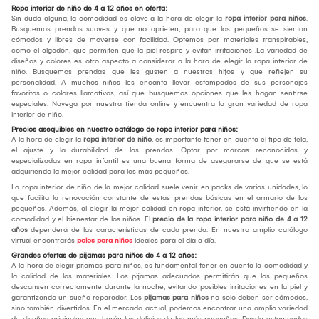
Ropa interior de niño de 4 a 12 años en oferta:
Sin duda alguna, la comodidad es clave a la hora de elegir la
ropa interior para niños
.
Busquemos prendas suaves y que no aprieten, para que los pequeños se sientan
cómodos y libres de moverse con facilidad. Optemos por materiales transpirables,
como el algodón, que permiten que la piel respire y evitan irritaciones .La variedad de
diseños y colores es otro aspecto a considerar a la hora de elegir la ropa interior de
niño. Busquemos prendas que les gusten a nuestros hijos y que reflejen su
personalidad. A muchos niños les encanta llevar estampados de sus personajes
favoritos o colores llamativos, así que busquemos opciones que les hagan sentirse
especiales. Navega por nuestra tienda online y encuentra la gran variedad de ropa
interior de niño.
Precios asequibles en nuestro catálogo de ropa interior para niños:
A la hora de elegir la
ropa interior de niño
, es importante tener en cuenta el tipo de tela,
el ajuste y la durabilidad de las prendas. Optar por marcas reconocidas y
especializadas en ropa infantil es una buena forma de asegurarse de que se está
adquiriendo la mejor calidad para los más pequeños.
La ropa interior de niño de la mejor calidad suele venir en packs de varias unidades, lo
que facilita la renovación constante de estas prendas básicas en el armario de los
pequeños. Además, al elegir la mejor calidad en ropa interior, se está invirtiendo en la
comodidad y el bienestar de los niños. El
precio de la ropa interior para niño de 4 a 12
años
dependerá de las características de cada prenda. En nuestro amplio catálogo
virtual encontrarás
polos para niños
ideales para el día a día.
Grandes ofertas de pijamas para niños de 4 a 12 años:
A la hora de elegir pijamas para niños, es fundamental tener en cuenta la comodidad y
la calidad de los materiales. Los pijamas adecuados permitirán que los pequeños
descansen correctamente durante la noche, evitando posibles irritaciones en la piel y
garantizando un sueño reparador. Los
pijamas para niños
no solo deben ser cómodos,
sino también divertidos. En el mercado actual, podemos encontrar una amplia variedad
de diseños originales que harán las delicias de los más pequeños. Desde estampados