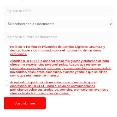
He leído la Política de Privacidad de Canales Digitales OECHSLE y
declaro haber sido informado sobre el tratamiento de mis datos
personales.
Autorizo a OECHSLE a conocer mejor mis gustos y preferencias para
ofrecerme experiencias personalizadas. Acepto que me envien
contenido personalizado, exclusivo, promociones hechas a mi medida,
novedades, descuentos especiales, eventos y todo lo que se alinee
con lo que realmente me interesa.
Acepto el compartir mi información con empresas del grupo
empresarial de OECHSLE para el envío de comunicaciones
publicitarias sobre sus productos, servicios, promociones, eventos y
otras actividades comerciales de interés.
Suscribirme