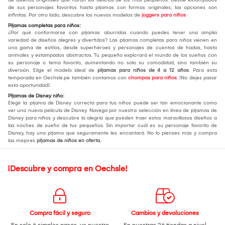
de sus personajes favoritos hasta pijamas con formas originales, las opciones son
infinitas. Por otro lado, descubre los nuevos modelos de
joggers para niños
Pijamas completas para niños:
¿Por qué conformarse con pijamas aburridas cuando puedes tener una amplia
variedad de diseños alegres y divertidos? Las pijamas completas para niños vienen en
una gama de estilos, desde superhéroes y personajes de cuentos de hadas, hasta
animales y estampados abstractos. Tu pequeño explorará el mundo de los sueños con
su personaje o tema favorito, aumentando no solo su comodidad, sino también su
diversión. Elige el modelo ideal de
pijamas para niños de 4 a 12 años
. Para esta
temporada en Oechsle.pe también contamos con
chompas para niños
. ¡No dejes pasar
esta oportunidad!.
Pijamas de Disney niño:
Elegir la pijama de Disney correcta para tus niños puede ser tan emocionante como
ver una nueva película de Disney. Navega por nuestra selección en línea de pijamas de
Disney para niños y descubre la alegría que pueden traer estos maravillosos diseños a
las noches de sueño de tus pequeños. Sin importar cuál es su personaje favorito de
Disney, hay una pijama que seguramente les encantará. No lo pienses más y compra
las mejores
pijamas de niños en oferta.
¡Descubre y compra en Oechsle!
Compra fácil y seguro
Cambios y devoluciones
En solo 6 simples pasos,
ve nuestro
En nuestras 26 tiendas a nivel