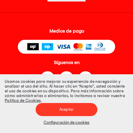
Medios de pago
Síguenos en
Usamos cookies para mejorar su experiencia de navegación y
analizar el uso del sitio. Al hacer clic en “Acepto”, usted consiente
el uso de cookies en su dispositivo. Para más información sobre
cómo administrarlas o eliminarlas, lo invitamos a revisar nuestra
Política de Cookies
.
Tienda 100% Segura
Aceptar
Tiendas Peruanas S.A. R.U.C. Nº 20493020618. Todos los derechos
reservados. Av. Aviación 2405 Piso 3, San Borja
Configuración de cookies
Precios disponibles solo en www.oechsle.pe. Precios online publicados
pueden incluir descuento adicional. Precios sujetos a variaciones sin
previo aviso. Productos sujetos a disponibilidad de stock