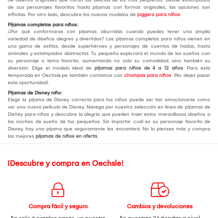
de sus personajes favoritos hasta pijamas con formas originales, las opciones son
infinitas. Por otro lado, descubre los nuevos modelos de
joggers para niños
Pijamas completas para niños:
¿Por qué conformarse con pijamas aburridas cuando puedes tener una amplia
variedad de diseños alegres y divertidos? Las pijamas completas para niños vienen en
una gama de estilos, desde superhéroes y personajes de cuentos de hadas, hasta
animales y estampados abstractos. Tu pequeño explorará el mundo de los sueños con
su personaje o tema favorito, aumentando no solo su comodidad, sino también su
diversión. Elige el modelo ideal de
pijamas para niños de 4 a 12 años
. Para esta
temporada en Oechsle.pe también contamos con
chompas para niños
. ¡No dejes pasar
esta oportunidad!.
Pijamas de Disney niño:
Elegir la pijama de Disney correcta para tus niños puede ser tan emocionante como
ver una nueva película de Disney. Navega por nuestra selección en línea de pijamas de
Disney para niños y descubre la alegría que pueden traer estos maravillosos diseños a
las noches de sueño de tus pequeños. Sin importar cuál es su personaje favorito de
Disney, hay una pijama que seguramente les encantará. No lo pienses más y compra
las mejores
pijamas de niños en oferta.
¡Descubre y compra en Oechsle!
Compra fácil y seguro
Cambios y devoluciones
En solo 6 simples pasos,
ve nuestro
En nuestras 26 tiendas a nivel