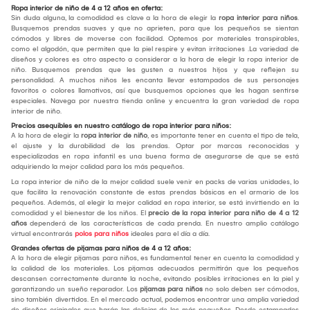
Ropa interior de niño de 4 a 12 años en oferta:
Sin duda alguna, la comodidad es clave a la hora de elegir la
ropa interior para niños
.
Busquemos prendas suaves y que no aprieten, para que los pequeños se sientan
cómodos y libres de moverse con facilidad. Optemos por materiales transpirables,
como el algodón, que permiten que la piel respire y evitan irritaciones .La variedad de
diseños y colores es otro aspecto a considerar a la hora de elegir la ropa interior de
niño. Busquemos prendas que les gusten a nuestros hijos y que reflejen su
personalidad. A muchos niños les encanta llevar estampados de sus personajes
favoritos o colores llamativos, así que busquemos opciones que les hagan sentirse
especiales. Navega por nuestra tienda online y encuentra la gran variedad de ropa
interior de niño.
Precios asequibles en nuestro catálogo de ropa interior para niños:
A la hora de elegir la
ropa interior de niño
, es importante tener en cuenta el tipo de tela,
el ajuste y la durabilidad de las prendas. Optar por marcas reconocidas y
especializadas en ropa infantil es una buena forma de asegurarse de que se está
adquiriendo la mejor calidad para los más pequeños.
La ropa interior de niño de la mejor calidad suele venir en packs de varias unidades, lo
que facilita la renovación constante de estas prendas básicas en el armario de los
pequeños. Además, al elegir la mejor calidad en ropa interior, se está invirtiendo en la
comodidad y el bienestar de los niños. El
precio de la ropa interior para niño de 4 a 12
años
dependerá de las características de cada prenda. En nuestro amplio catálogo
virtual encontrarás
polos para niños
ideales para el día a día.
Grandes ofertas de pijamas para niños de 4 a 12 años:
A la hora de elegir pijamas para niños, es fundamental tener en cuenta la comodidad y
la calidad de los materiales. Los pijamas adecuados permitirán que los pequeños
descansen correctamente durante la noche, evitando posibles irritaciones en la piel y
garantizando un sueño reparador. Los
pijamas para niños
no solo deben ser cómodos,
sino también divertidos. En el mercado actual, podemos encontrar una amplia variedad
de diseños originales que harán las delicias de los más pequeños. Desde estampados