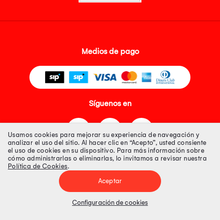
Medios de pago
Síguenos en
Usamos cookies para mejorar su experiencia de navegación y
analizar el uso del sitio. Al hacer clic en “Acepto”, usted consiente
el uso de cookies en su dispositivo. Para más información sobre
cómo administrarlas o eliminarlas, lo invitamos a revisar nuestra
Política de Cookies
.
Tienda 100% Segura
Aceptar
Tiendas Peruanas S.A. R.U.C. Nº 20493020618. Todos los derechos
reservados. Av. Aviación 2405 Piso 3, San Borja
Configuración de cookies
Precios disponibles solo en www.oechsle.pe. Precios online publicados
pueden incluir descuento adicional. Precios sujetos a variaciones sin
previo aviso. Productos sujetos a disponibilidad de stock