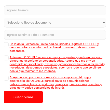
He leído la Política de Privacidad de Canales Digitales OECHSLE y
declaro haber sido informado sobre el tratamiento de mis datos
personales.
Autorizo a OECHSLE a conocer mejor mis gustos y preferencias para
ofrecerme experiencias personalizadas. Acepto que me envien
contenido personalizado, exclusivo, promociones hechas a mi medida,
novedades, descuentos especiales, eventos y todo lo que se alinee
con lo que realmente me interesa.
Acepto el compartir mi información con empresas del grupo
empresarial de OECHSLE para el envío de comunicaciones
publicitarias sobre sus productos, servicios, promociones, eventos y
otras actividades comerciales de interés.
Suscribirme