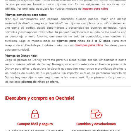
de sus personajes favoritos hasta pijamas con formas originales, las opciones son
infinitas. Por otro lado, descubre los nuevos modelos de
joggers para niños
Pijamas completas para niños:
¿Por qué conformarse con pijamas aburridas cuando puedes tener una amplia
variedad de diseños alegres y divertidos? Las pijamas completas para niños vienen en
una gama de estilos, desde superhéroes y personajes de cuentos de hadas, hasta
animales y estampados abstractos. Tu pequeño explorará el mundo de los sueños con
su personaje o tema favorito, aumentando no solo su comodidad, sino también su
diversión. Elige el modelo ideal de
pijamas para niños de 4 a 12 años
. Para esta
temporada en Oechsle.pe también contamos con
chompas para niños
. ¡No dejes pasar
esta oportunidad!.
Pijamas de Disney niño:
Elegir la pijama de Disney correcta para tus niños puede ser tan emocionante como
ver una nueva película de Disney. Navega por nuestra selección en línea de pijamas de
Disney para niños y descubre la alegría que pueden traer estos maravillosos diseños a
las noches de sueño de tus pequeños. Sin importar cuál es su personaje favorito de
Disney, hay una pijama que seguramente les encantará. No lo pienses más y compra
las mejores
pijamas de niños en oferta.
¡Descubre y compra en Oechsle!
Compra fácil y seguro
Cambios y devoluciones
En solo 6 simples pasos,
ve nuestro
En nuestras 26 tiendas a nivel