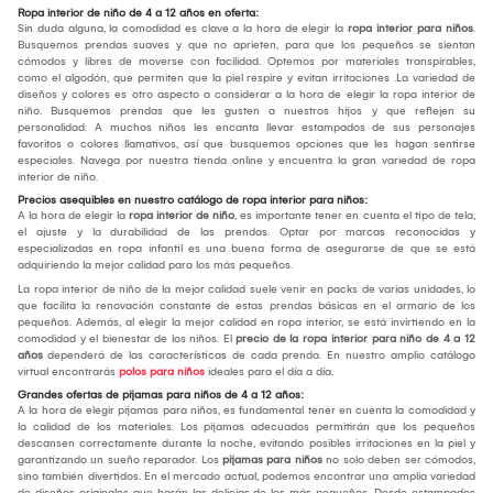
Ropa interior de niño de 4 a 12 años en oferta:
Sin duda alguna, la comodidad es clave a la hora de elegir la
ropa interior para niños
.
Busquemos prendas suaves y que no aprieten, para que los pequeños se sientan
cómodos y libres de moverse con facilidad. Optemos por materiales transpirables,
como el algodón, que permiten que la piel respire y evitan irritaciones .La variedad de
diseños y colores es otro aspecto a considerar a la hora de elegir la ropa interior de
niño. Busquemos prendas que les gusten a nuestros hijos y que reflejen su
personalidad. A muchos niños les encanta llevar estampados de sus personajes
favoritos o colores llamativos, así que busquemos opciones que les hagan sentirse
especiales. Navega por nuestra tienda online y encuentra la gran variedad de ropa
interior de niño.
Precios asequibles en nuestro catálogo de ropa interior para niños:
A la hora de elegir la
ropa interior de niño
, es importante tener en cuenta el tipo de tela,
el ajuste y la durabilidad de las prendas. Optar por marcas reconocidas y
especializadas en ropa infantil es una buena forma de asegurarse de que se está
adquiriendo la mejor calidad para los más pequeños.
La ropa interior de niño de la mejor calidad suele venir en packs de varias unidades, lo
que facilita la renovación constante de estas prendas básicas en el armario de los
pequeños. Además, al elegir la mejor calidad en ropa interior, se está invirtiendo en la
comodidad y el bienestar de los niños. El
precio de la ropa interior para niño de 4 a 12
años
dependerá de las características de cada prenda. En nuestro amplio catálogo
virtual encontrarás
polos para niños
ideales para el día a día.
Grandes ofertas de pijamas para niños de 4 a 12 años:
A la hora de elegir pijamas para niños, es fundamental tener en cuenta la comodidad y
la calidad de los materiales. Los pijamas adecuados permitirán que los pequeños
descansen correctamente durante la noche, evitando posibles irritaciones en la piel y
garantizando un sueño reparador. Los
pijamas para niños
no solo deben ser cómodos,
sino también divertidos. En el mercado actual, podemos encontrar una amplia variedad
de diseños originales que harán las delicias de los más pequeños. Desde estampados