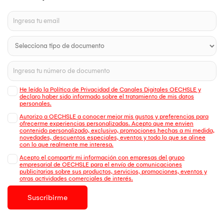
He leído la Política de Privacidad de Canales Digitales OECHSLE y
declaro haber sido informado sobre el tratamiento de mis datos
personales.
Autorizo a OECHSLE a conocer mejor mis gustos y preferencias para
ofrecerme experiencias personalizadas. Acepto que me envien
contenido personalizado, exclusivo, promociones hechas a mi medida,
novedades, descuentos especiales, eventos y todo lo que se alinee
con lo que realmente me interesa.
Acepto el compartir mi información con empresas del grupo
empresarial de OECHSLE para el envío de comunicaciones
publicitarias sobre sus productos, servicios, promociones, eventos y
otras actividades comerciales de interés.
Suscribirme