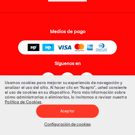
Medios de pago
Síguenos en
Usamos cookies para mejorar su experiencia de navegación y
analizar el uso del sitio. Al hacer clic en “Acepto”, usted consiente
el uso de cookies en su dispositivo. Para más información sobre
cómo administrarlas o eliminarlas, lo invitamos a revisar nuestra
Política de Cookies
.
Tienda 100% Segura
Aceptar
Tiendas Peruanas S.A. R.U.C. Nº 20493020618. Todos los derechos
reservados. Av. Aviación 2405 Piso 3, San Borja
Configuración de cookies
Precios disponibles solo en www.oechsle.pe. Precios online publicados
pueden incluir descuento adicional. Precios sujetos a variaciones sin
previo aviso. Productos sujetos a disponibilidad de stock