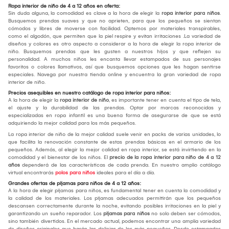
Ropa interior de niño de 4 a 12 años en oferta:
Sin duda alguna, la comodidad es clave a la hora de elegir la
ropa interior para niños
.
Busquemos prendas suaves y que no aprieten, para que los pequeños se sientan
cómodos y libres de moverse con facilidad. Optemos por materiales transpirables,
como el algodón, que permiten que la piel respire y evitan irritaciones .La variedad de
diseños y colores es otro aspecto a considerar a la hora de elegir la ropa interior de
niño. Busquemos prendas que les gusten a nuestros hijos y que reflejen su
personalidad. A muchos niños les encanta llevar estampados de sus personajes
favoritos o colores llamativos, así que busquemos opciones que les hagan sentirse
especiales. Navega por nuestra tienda online y encuentra la gran variedad de ropa
interior de niño.
Precios asequibles en nuestro catálogo de ropa interior para niños:
A la hora de elegir la
ropa interior de niño
, es importante tener en cuenta el tipo de tela,
el ajuste y la durabilidad de las prendas. Optar por marcas reconocidas y
especializadas en ropa infantil es una buena forma de asegurarse de que se está
adquiriendo la mejor calidad para los más pequeños.
La ropa interior de niño de la mejor calidad suele venir en packs de varias unidades, lo
que facilita la renovación constante de estas prendas básicas en el armario de los
pequeños. Además, al elegir la mejor calidad en ropa interior, se está invirtiendo en la
comodidad y el bienestar de los niños. El
precio de la ropa interior para niño de 4 a 12
años
dependerá de las características de cada prenda. En nuestro amplio catálogo
virtual encontrarás
polos para niños
ideales para el día a día.
Grandes ofertas de pijamas para niños de 4 a 12 años:
A la hora de elegir pijamas para niños, es fundamental tener en cuenta la comodidad y
la calidad de los materiales. Los pijamas adecuados permitirán que los pequeños
descansen correctamente durante la noche, evitando posibles irritaciones en la piel y
garantizando un sueño reparador. Los
pijamas para niños
no solo deben ser cómodos,
sino también divertidos. En el mercado actual, podemos encontrar una amplia variedad
de diseños originales que harán las delicias de los más pequeños. Desde estampados