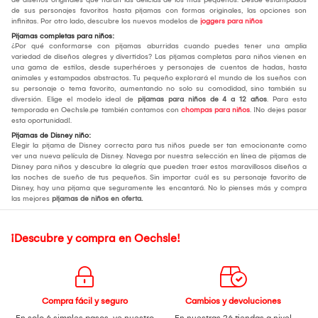
de sus personajes favoritos hasta pijamas con formas originales, las opciones son
infinitas. Por otro lado, descubre los nuevos modelos de
joggers para niños
Pijamas completas para niños:
¿Por qué conformarse con pijamas aburridas cuando puedes tener una amplia
variedad de diseños alegres y divertidos? Las pijamas completas para niños vienen en
una gama de estilos, desde superhéroes y personajes de cuentos de hadas, hasta
animales y estampados abstractos. Tu pequeño explorará el mundo de los sueños con
su personaje o tema favorito, aumentando no solo su comodidad, sino también su
diversión. Elige el modelo ideal de
pijamas para niños de 4 a 12 años
. Para esta
temporada en Oechsle.pe también contamos con
chompas para niños
. ¡No dejes pasar
esta oportunidad!.
Pijamas de Disney niño:
Elegir la pijama de Disney correcta para tus niños puede ser tan emocionante como
ver una nueva película de Disney. Navega por nuestra selección en línea de pijamas de
Disney para niños y descubre la alegría que pueden traer estos maravillosos diseños a
las noches de sueño de tus pequeños. Sin importar cuál es su personaje favorito de
Disney, hay una pijama que seguramente les encantará. No lo pienses más y compra
las mejores
pijamas de niños en oferta.
¡Descubre y compra en Oechsle!
Compra fácil y seguro
Cambios y devoluciones
En solo 6 simples pasos,
ve nuestro
En nuestras 26 tiendas a nivel