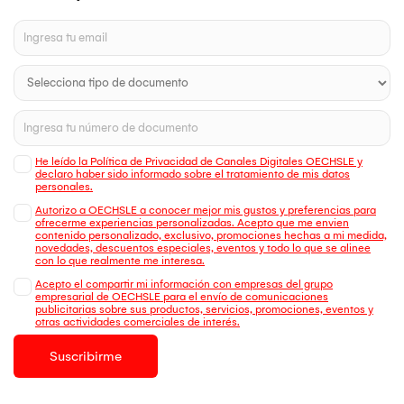
He leído la Política de Privacidad de Canales Digitales OECHSLE y
declaro haber sido informado sobre el tratamiento de mis datos
personales.
Autorizo a OECHSLE a conocer mejor mis gustos y preferencias para
ofrecerme experiencias personalizadas. Acepto que me envien
contenido personalizado, exclusivo, promociones hechas a mi medida,
novedades, descuentos especiales, eventos y todo lo que se alinee
con lo que realmente me interesa.
Acepto el compartir mi información con empresas del grupo
empresarial de OECHSLE para el envío de comunicaciones
publicitarias sobre sus productos, servicios, promociones, eventos y
otras actividades comerciales de interés.
Suscribirme