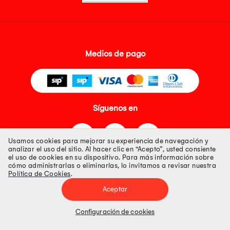
Medios de pago
Síguenos en
Usamos cookies para mejorar su experiencia de navegación y
analizar el uso del sitio. Al hacer clic en “Acepto”, usted consiente
el uso de cookies en su dispositivo. Para más información sobre
cómo administrarlas o eliminarlas, lo invitamos a revisar nuestra
Política de Cookies
.
Tienda 100% Segura
Aceptar
Tiendas Peruanas S.A. R.U.C. Nº 20493020618. Todos los derechos
reservados. Av. Aviación 2405 Piso 3, San Borja
Configuración de cookies
Precios disponibles solo en www.oechsle.pe. Precios online publicados
pueden incluir descuento adicional. Precios sujetos a variaciones sin
previo aviso. Productos sujetos a disponibilidad de stock