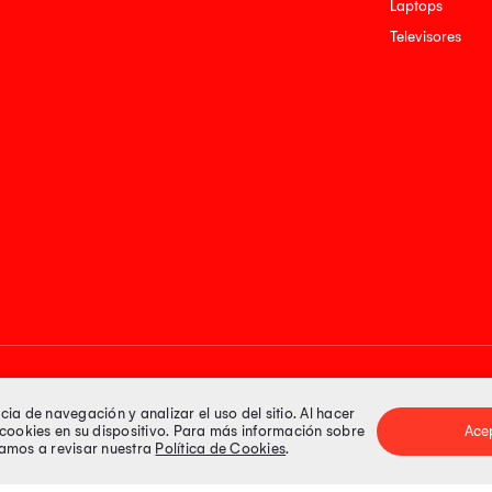
Laptops
Televisores
Medios de pago
a de navegación y analizar el uso del sitio. Al hacer
e cookies en su dispositivo. Para más información sobre
Ace
itamos a revisar nuestra
Política de Cookies
.