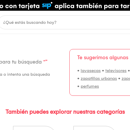
Te sugerimos algunas
 para tu búsqueda
“”
•
lavasecas
•
televisores
fía o intenta una búsqueda
•
zapatillas urbanas
•
zap
•
perfumes
También puedes explorar nuestras categorías