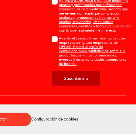
Autorizo a OECHSLE a conocer mejor mis
gustos y preferencias para ofrecerme
experiencias personalizadas. Acepto que
me envien contenido personalizado,
exclusivo, promociones hechas a mi
medida, novedades, descuentos
especiales, eventos y todo lo que se alinee
con lo que realmente me interesa.
Acepto el compartir mi información con
empresas del grupo empresarial de
OECHSLE para el envío de
comunicaciones publicitarias sobre sus
productos, servicios, promociones,
eventos y otras actividades comerciales
de interés.
Suscribirme
Tienda 100% Segura
ptar
Configuración de cookies