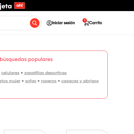
0
Iniciar sesión
Carrito
 búsquedas populares
•
celulares
•
zapatillas deportivas
atos mujer
•
sofas
•
roperos
•
casacas y abrigos