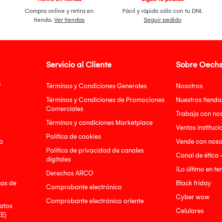
Compra online y retira en
Fácil y rápido sólo con tu DNI.
tienda.
Ver tiendas
Seguir pedido
Servicio al Cliente
Sobre Oechs
?
Términos y Condiciones Generales
Nosotros
Términos y Condiciones de Promociones
Nuestras tienda
Comerciales
Trabaja con no
Términos y condiciones Marketplace
Ventas instituci
Política de cookies
a
Vende con noso
Política de privacidad de canales
Canal de ética 
digitales
¡Lo último en t
Derechos ARCO
nas de
Black friday
Comprobante electrónico
Cyber wow
Comprobante electrónico oriente
atos
Celulares
EE)