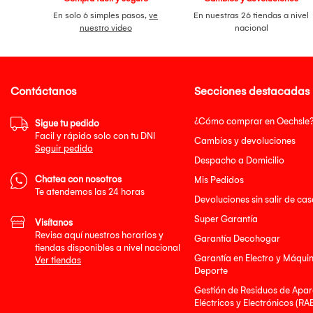
En solo 6 simples pasos,
ve
En nuestras 26 tiendas a nivel
nuestro video
nacional
Contáctanos
Secciones destacadas
¿Cómo comprar en Oechsle
Sigue tu pedido
Facil y rápido solo con tu DNI
Cambios y devoluciones
Seguir pedido
Despacho a Domicilio
Chatea con nosotros
Mis Pedidos
Te atendemos las 24 horas
Devoluciones sin salir de cas
Super Garantía
Visítanos
Revisa aquí nuestros horarios y
Garantía Decohogar
tiendas disponibles a nivel nacional
Garantía en Electro y Máqui
Ver tiendas
Deporte
Gestión de Residuos de Apar
Eléctricos y Electrónicos (RA