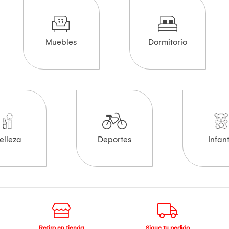
Muebles
Dormitorio
elleza
Deportes
Infant
Retiro en tienda
Sigue tu pedido