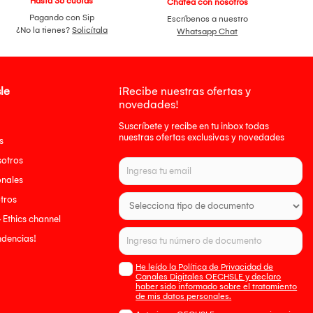
Hasta 36 cuotas
Chatea con nosotros
Pagando con Sip
Escríbenos a nuestro
¿No la tienes?
Solicítala
Whatsapp Chat
le
¡Recibe nuestras ofertas y
novedades!
Suscríbete y recibe en tu inbox todas
nuestras ofertas exclusivas y novedades
s
sotros
onales
tros
- Ethics channel
endencias!
He leído la Política de Privacidad de
Canales Digitales OECHSLE y declaro
haber sido informado sobre el tratamiento
de mis datos personales.