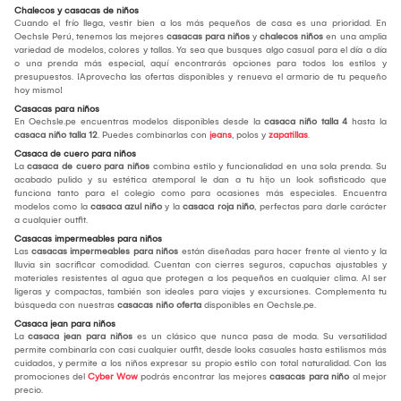
Chalecos y casacas de niños
Cuando el frío llega, vestir bien a los más pequeños de casa es una prioridad. En
Oechsle Perú, tenemos las mejores
casacas para niños
y
chalecos niños
en una amplia
variedad de modelos, colores y tallas. Ya sea que busques algo casual para el día a día
o una prenda más especial, aquí encontrarás opciones para todos los estilos y
presupuestos. ¡Aprovecha las ofertas disponibles y renueva el armario de tu pequeño
hoy mismo!
Casacas para niños
En Oechsle.pe encuentras modelos disponibles desde la
casaca niño talla 4
hasta la
casaca niño talla 12
. Puedes combinarlas con
jeans
, polos y
zapatillas
.
Casaca de cuero para niños
La
casaca de cuero para niños
combina estilo y funcionalidad en una sola prenda. Su
acabado pulido y su estética atemporal le dan a tu hijo un look sofisticado que
funciona tanto para el colegio como para ocasiones más especiales. Encuentra
modelos como la
casaca azul niño
y la
casaca roja niño
, perfectas para darle carácter
a cualquier outfit.
Casacas impermeables para niños
Las
casacas impermeables para niños
están diseñadas para hacer frente al viento y la
lluvia sin sacrificar comodidad. Cuentan con cierres seguros, capuchas ajustables y
materiales resistentes al agua que protegen a los pequeños en cualquier clima. Al ser
ligeras y compactas, también son ideales para viajes y excursiones. Complementa tu
búsqueda con nuestras
casacas niño oferta
disponibles en Oechsle.pe.
Casaca jean para niños
La
casaca jean para niños
es un clásico que nunca pasa de moda. Su versatilidad
permite combinarla con casi cualquier outfit, desde looks casuales hasta estilismos más
cuidados, y permite a los niños expresar su propio estilo con total naturalidad. Con las
promociones del
Cyber Wow
podrás encontrar las mejores
casacas para niño
al mejor
precio.