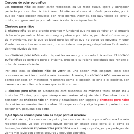
Casacas de polar para niños
Las
casacas niño
de polar están fabricadas en un tejido suave, ligero y abrigador,
perfecto para los días de frío intenso. Mantienen el calor sin añadir peso extra, por lo
que los niños pueden moverse con total libertad. Además, son muy fáciles de lavar y
cuidar, una gran ventaja para el ritmo de vida de cualquier familia.
Chalecos para niños
El
chaleco niño
es una prenda práctica y funcional que no puede faltar en el armario
de los más pequeños. Al ser sin mangas y abierto por delante, permite el máximo rango
de movimiento, por lo que es ideal para los niños que no paran de moverse y jugar.
Puede usarse sobre una camiseta, una sudadera o un jersey, adaptándose fácilmente a
distintos niveles de frío.
Los
chalecos para niños
están disponibles en una gran variedad de estilos. El
chaleco
puffer niños
es perfecto para el invierno, gracias a su relleno acolchado que retiene el
calor de forma eficiente.
Por otro lado, el
chaleco niño de vestir
es una opción más elegante, ideal para
ocasiones especiales o salidas más formales. Además, los
chalecos niño
suelen estar
confeccionados en materiales resistentes como el algodón, la lana o el poliéster, con
cierres de cremallera o botones que facilitan su uso.
El
chaleco para niños
de Oechsle.pe está disponible en múltiples tallas, desde los 4
hasta los 12 años, para que siempre encuentres el ajuste ideal. Descubre toda la
selección de
chalecos niño
en oferta y combínalos con joggers y
chompas para niños
disponibles en nuestra tienda online. ¡No esperes más y elige la prenda perfecta para
abrigar a tu pequeño con estilo!
¿Qué tipo de casaca para niño es mejor para el invierno?
Para el invierno, las casacas de polar y las casacas térmicas para niños son las más
recomendadas, ya que ofrecen mayor abrigo sin añadir peso extra. Si el clima es
lluvioso, las
casacas impermeables para niños
son la mejor opción, ya que protegen del
viento y la lluvia con cierres seguros y capucha ajustable.