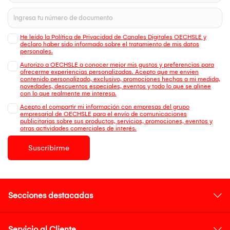
He leído la Política de Privacidad de Canales Digitales OECHSLE y
declaro haber sido informado sobre el tratamiento de mis datos
personales.
Autorizo a OECHSLE a conocer mejor mis gustos y preferencias para
ofrecerme experiencias personalizadas. Acepto que me envien
contenido personalizado, exclusivo, promociones hechas a mi medida,
novedades, descuentos especiales, eventos y todo lo que se alinee
con lo que realmente me interesa.
Acepto el compartir mi información con empresas del grupo
empresarial de OECHSLE para el envío de comunicaciones
publicitarias sobre sus productos, servicios, promociones, eventos y
otras actividades comerciales de interés.
Suscribirme
Secciones destacadas
Servicio al Cliente