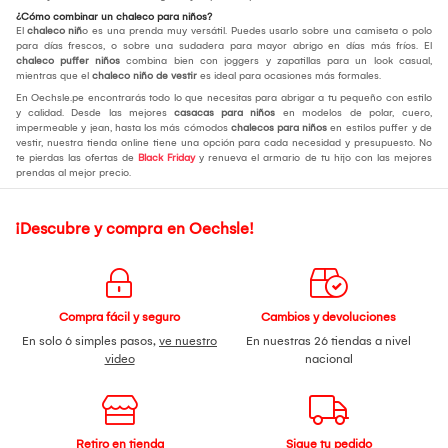
¿Cómo combinar un chaleco para niños?
El
chaleco niñ
o es una prenda muy versátil. Puedes usarlo sobre una camiseta o polo
para días frescos, o sobre una sudadera para mayor abrigo en días más fríos. El
chaleco puffer niños
combina bien con joggers y zapatillas para un look casual,
mientras que el
chaleco niño de vestir
es ideal para ocasiones más formales.
En Oechsle.pe encontrarás todo lo que necesitas para abrigar a tu pequeño con estilo
y calidad. Desde las mejores
casacas para niños
en modelos de polar, cuero,
impermeable y jean, hasta los más cómodos
chalecos para niños
en estilos puffer y de
vestir, nuestra tienda online tiene una opción para cada necesidad y presupuesto. No
te pierdas las ofertas de
Black Friday
y renueva el armario de tu hijo con las mejores
prendas al mejor precio.
¡Descubre y compra en Oechsle!
Compra fácil y seguro
Cambios y devoluciones
En solo 6 simples pasos,
ve nuestro
En nuestras 26 tiendas a nivel
video
nacional
Retiro en tienda
Sigue tu pedido