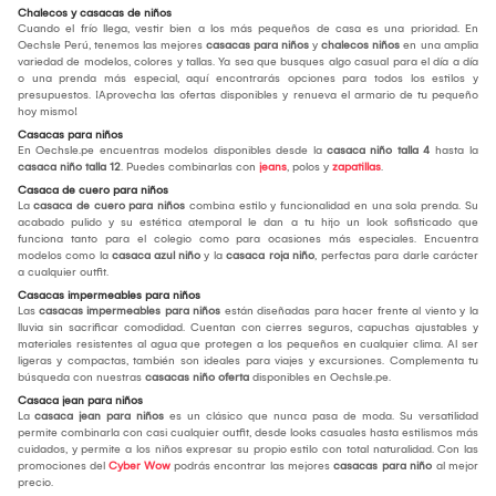
Chalecos y casacas de niños
Cuando el frío llega, vestir bien a los más pequeños de casa es una prioridad. En
Oechsle Perú, tenemos las mejores
casacas para niños
y
chalecos niños
en una amplia
variedad de modelos, colores y tallas. Ya sea que busques algo casual para el día a día
o una prenda más especial, aquí encontrarás opciones para todos los estilos y
presupuestos. ¡Aprovecha las ofertas disponibles y renueva el armario de tu pequeño
hoy mismo!
Casacas para niños
En Oechsle.pe encuentras modelos disponibles desde la
casaca niño talla 4
hasta la
casaca niño talla 12
. Puedes combinarlas con
jeans
, polos y
zapatillas
.
Casaca de cuero para niños
La
casaca de cuero para niños
combina estilo y funcionalidad en una sola prenda. Su
acabado pulido y su estética atemporal le dan a tu hijo un look sofisticado que
funciona tanto para el colegio como para ocasiones más especiales. Encuentra
modelos como la
casaca azul niño
y la
casaca roja niño
, perfectas para darle carácter
a cualquier outfit.
Casacas impermeables para niños
Las
casacas impermeables para niños
están diseñadas para hacer frente al viento y la
lluvia sin sacrificar comodidad. Cuentan con cierres seguros, capuchas ajustables y
materiales resistentes al agua que protegen a los pequeños en cualquier clima. Al ser
ligeras y compactas, también son ideales para viajes y excursiones. Complementa tu
búsqueda con nuestras
casacas niño oferta
disponibles en Oechsle.pe.
Casaca jean para niños
La
casaca jean para niños
es un clásico que nunca pasa de moda. Su versatilidad
permite combinarla con casi cualquier outfit, desde looks casuales hasta estilismos más
cuidados, y permite a los niños expresar su propio estilo con total naturalidad. Con las
promociones del
Cyber Wow
podrás encontrar las mejores
casacas para niño
al mejor
precio.