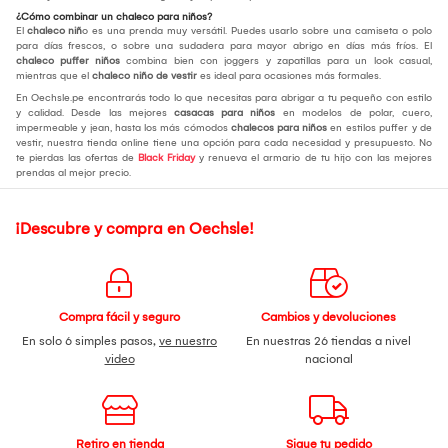
¿Cómo combinar un chaleco para niños?
El
chaleco niñ
o es una prenda muy versátil. Puedes usarlo sobre una camiseta o polo
para días frescos, o sobre una sudadera para mayor abrigo en días más fríos. El
chaleco puffer niños
combina bien con joggers y zapatillas para un look casual,
mientras que el
chaleco niño de vestir
es ideal para ocasiones más formales.
En Oechsle.pe encontrarás todo lo que necesitas para abrigar a tu pequeño con estilo
y calidad. Desde las mejores
casacas para niños
en modelos de polar, cuero,
impermeable y jean, hasta los más cómodos
chalecos para niños
en estilos puffer y de
vestir, nuestra tienda online tiene una opción para cada necesidad y presupuesto. No
te pierdas las ofertas de
Black Friday
y renueva el armario de tu hijo con las mejores
prendas al mejor precio.
¡Descubre y compra en Oechsle!
Compra fácil y seguro
Cambios y devoluciones
En solo 6 simples pasos,
ve nuestro
En nuestras 26 tiendas a nivel
video
nacional
Retiro en tienda
Sigue tu pedido