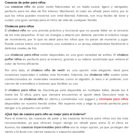
Casacas de polar para niños
Las
casacas niño
de polar están fabricadas en un tejido suave, ligero y abrigador,
perfecto para los días de frío intenso. Mantienen el calor sin añadir peso extra, por lo
que los niños pueden moverse con total libertad. Además, son muy fáciles de lavar y
cuidar, una gran ventaja para el ritmo de vida de cualquier familia.
Chalecos para niños
El
chaleco niño
es una prenda práctica y funcional que no puede faltar en el armario
de los más pequeños. Al ser sin mangas y abierto por delante, permite el máximo rango
de movimiento, por lo que es ideal para los niños que no paran de moverse y jugar.
Puede usarse sobre una camiseta, una sudadera o un jersey, adaptándose fácilmente a
distintos niveles de frío.
Los
chalecos para niños
están disponibles en una gran variedad de estilos. El
chaleco
puffer niños
es perfecto para el invierno, gracias a su relleno acolchado que retiene el
calor de forma eficiente.
Por otro lado, el
chaleco niño de vestir
es una opción más elegante, ideal para
ocasiones especiales o salidas más formales. Además, los
chalecos niño
suelen estar
confeccionados en materiales resistentes como el algodón, la lana o el poliéster, con
cierres de cremallera o botones que facilitan su uso.
El
chaleco para niños
de Oechsle.pe está disponible en múltiples tallas, desde los 4
hasta los 12 años, para que siempre encuentres el ajuste ideal. Descubre toda la
selección de
chalecos niño
en oferta y combínalos con joggers y
chompas para niños
disponibles en nuestra tienda online. ¡No esperes más y elige la prenda perfecta para
abrigar a tu pequeño con estilo!
¿Qué tipo de casaca para niño es mejor para el invierno?
Para el invierno, las casacas de polar y las casacas térmicas para niños son las más
recomendadas, ya que ofrecen mayor abrigo sin añadir peso extra. Si el clima es
lluvioso, las
casacas impermeables para niños
son la mejor opción, ya que protegen del
viento y la lluvia con cierres seguros y capucha ajustable.