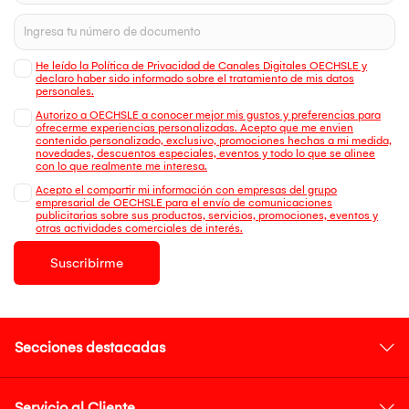
He leído la Política de Privacidad de Canales Digitales OECHSLE y
declaro haber sido informado sobre el tratamiento de mis datos
personales.
Autorizo a OECHSLE a conocer mejor mis gustos y preferencias para
ofrecerme experiencias personalizadas. Acepto que me envien
contenido personalizado, exclusivo, promociones hechas a mi medida,
novedades, descuentos especiales, eventos y todo lo que se alinee
con lo que realmente me interesa.
Acepto el compartir mi información con empresas del grupo
empresarial de OECHSLE para el envío de comunicaciones
publicitarias sobre sus productos, servicios, promociones, eventos y
otras actividades comerciales de interés.
Suscribirme
Secciones destacadas
Servicio al Cliente