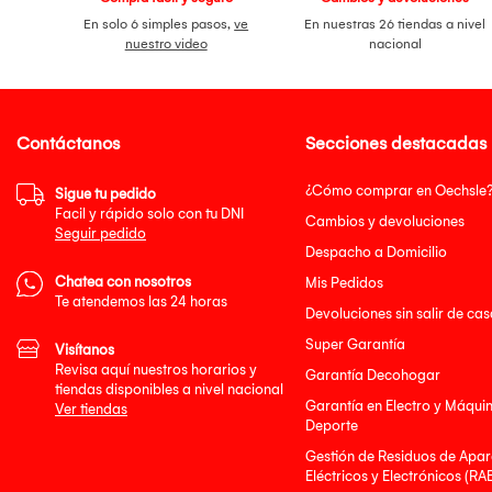
En solo 6 simples pasos,
ve
En nuestras 26 tiendas a nivel
nuestro video
nacional
Contáctanos
Secciones destacadas
¿Cómo comprar en Oechsle
Sigue tu pedido
Facil y rápido solo con tu DNI
Cambios y devoluciones
Seguir pedido
Despacho a Domicilio
Chatea con nosotros
Mis Pedidos
Te atendemos las 24 horas
Devoluciones sin salir de cas
Super Garantía
Visítanos
Revisa aquí nuestros horarios y
Garantía Decohogar
tiendas disponibles a nivel nacional
Garantía en Electro y Máqui
Ver tiendas
Deporte
Gestión de Residuos de Apar
Eléctricos y Electrónicos (RA