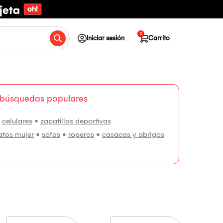
0
Iniciar sesión
Carrito
 búsquedas populares
•
celulares
•
zapatillas deportivas
atos mujer
•
sofas
•
roperos
•
casacas y abrigos