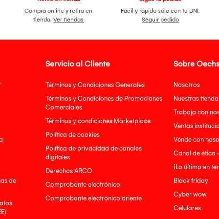
Compra online y retira en
Fácil y rápido sólo con tu DNI.
tienda.
Ver tiendas
Seguir pedido
Servicio al Cliente
Sobre Oechs
?
Términos y Condiciones Generales
Nosotros
Términos y Condiciones de Promociones
Nuestras tienda
Comerciales
Trabaja con no
Términos y condiciones Marketplace
Ventas instituci
Política de cookies
a
Vende con noso
Política de privacidad de canales
Canal de ética 
digitales
¡Lo último en t
Derechos ARCO
nas de
Black friday
Comprobante electrónico
Cyber wow
Comprobante electrónico oriente
atos
Celulares
EE)