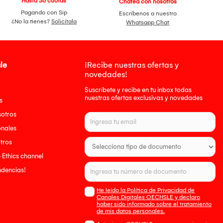
Hasta 36 cuotas
Chatea con nosotros
Pagando con Sip
Escríbenos a nuestro
¿No la tienes?
Solicítala
Whatsapp Chat
le
¡Recibe nuestras ofertas y
novedades!
Suscríbete y recibe en tu inbox todas
nuestras ofertas exclusivas y novedades
s
sotros
onales
tros
- Ethics channel
endencias!
He leído la Política de Privacidad de
Canales Digitales OECHSLE y declaro
haber sido informado sobre el tratamiento
de mis datos personales.