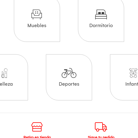
Muebles
Dormitorio
elleza
Deportes
Infant
Retiro en tienda
Sigue tu pedido