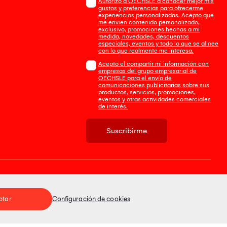
Autorizo a OECHSLE a conocer mejor mis
gustos y preferencias para ofrecerme
experiencias personalizadas. Acepto que
me envien contenido personalizado,
exclusivo, promociones hechas a mi
medida, novedades, descuentos
especiales, eventos y todo lo que se alinee
con lo que realmente me interesa.
Acepto el compartir mi información con
empresas del grupo empresarial de
OECHSLE para el envío de
comunicaciones publicitarias sobre sus
productos, servicios, promociones,
eventos y otras actividades comerciales
de interés.
Suscribirme
Tienda 100% Segura
ptar
Configuración de cookies