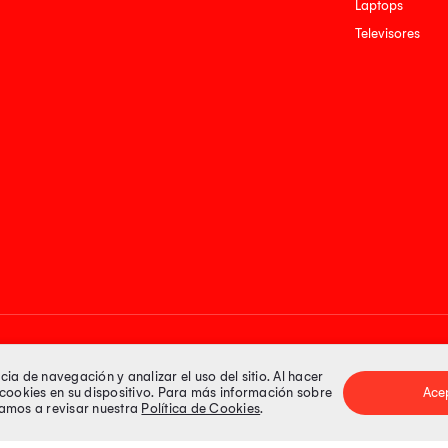
Laptops
Televisores
Medios de pago
a de navegación y analizar el uso del sitio. Al hacer
e cookies en su dispositivo. Para más información sobre
Ace
itamos a revisar nuestra
Política de Cookies
.