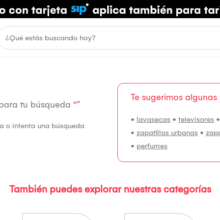
Te sugerimos algunas
 para tu búsqueda
“”
•
lavasecas
•
televisores
fía o intenta una búsqueda
•
zapatillas urbanas
•
zap
•
perfumes
También puedes explorar nuestras categorías