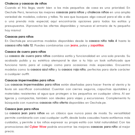
Chalecos y casacas de niños
Cuando el frío llega, vestir bien a los más pequeños de casa es una prioridad. En
Oechsle Perú, tenemos las mejores
casacas para niños
y
chalecos niños
en una amplia
variedad de modelos, colores y tallas. Ya sea que busques algo casual para el día a día
o una prenda más especial, aquí encontrarás opciones para todos los estilos y
presupuestos. ¡Aprovecha las ofertas disponibles y renueva el armario de tu pequeño
hoy mismo!
Casacas para niños
En Oechsle.pe encuentras modelos disponibles desde la
casaca niño talla 4
hasta la
casaca niño talla 12
. Puedes combinarlas con
jeans
, polos y
zapatillas
.
Casaca de cuero para niños
La
casaca de cuero para niños
combina estilo y funcionalidad en una sola prenda. Su
acabado pulido y su estética atemporal le dan a tu hijo un look sofisticado que
funciona tanto para el colegio como para ocasiones más especiales. Encuentra
modelos como la
casaca azul niño
y la
casaca roja niño
, perfectas para darle carácter
a cualquier outfit.
Casacas impermeables para niños
Las
casacas impermeables para niños
están diseñadas para hacer frente al viento y la
lluvia sin sacrificar comodidad. Cuentan con cierres seguros, capuchas ajustables y
materiales resistentes al agua que protegen a los pequeños en cualquier clima. Al ser
ligeras y compactas, también son ideales para viajes y excursiones. Complementa tu
búsqueda con nuestras
casacas niño oferta
disponibles en Oechsle.pe.
Casaca jean para niños
La
casaca jean para niños
es un clásico que nunca pasa de moda. Su versatilidad
permite combinarla con casi cualquier outfit, desde looks casuales hasta estilismos más
cuidados, y permite a los niños expresar su propio estilo con total naturalidad. Con las
promociones del
Cyber Wow
podrás encontrar las mejores
casacas para niño
al mejor
precio.