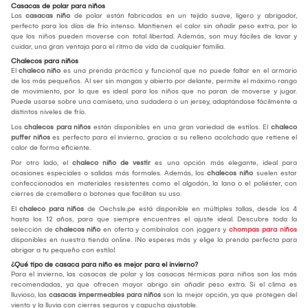
Casacas de polar para niños
Las
casacas niño
de polar están fabricadas en un tejido suave, ligero y abrigador,
perfecto para los días de frío intenso. Mantienen el calor sin añadir peso extra, por lo
que los niños pueden moverse con total libertad. Además, son muy fáciles de lavar y
cuidar, una gran ventaja para el ritmo de vida de cualquier familia.
Chalecos para niños
El
chaleco niño
es una prenda práctica y funcional que no puede faltar en el armario
de los más pequeños. Al ser sin mangas y abierto por delante, permite el máximo rango
de movimiento, por lo que es ideal para los niños que no paran de moverse y jugar.
Puede usarse sobre una camiseta, una sudadera o un jersey, adaptándose fácilmente a
distintos niveles de frío.
Los
chalecos para niños
están disponibles en una gran variedad de estilos. El
chaleco
puffer niños
es perfecto para el invierno, gracias a su relleno acolchado que retiene el
calor de forma eficiente.
Por otro lado, el
chaleco niño de vestir
es una opción más elegante, ideal para
ocasiones especiales o salidas más formales. Además, los
chalecos niño
suelen estar
confeccionados en materiales resistentes como el algodón, la lana o el poliéster, con
cierres de cremallera o botones que facilitan su uso.
El
chaleco para niños
de Oechsle.pe está disponible en múltiples tallas, desde los 4
hasta los 12 años, para que siempre encuentres el ajuste ideal. Descubre toda la
selección de
chalecos niño
en oferta y combínalos con joggers y
chompas para niños
disponibles en nuestra tienda online. ¡No esperes más y elige la prenda perfecta para
abrigar a tu pequeño con estilo!
¿Qué tipo de casaca para niño es mejor para el invierno?
Para el invierno, las casacas de polar y las casacas térmicas para niños son las más
recomendadas, ya que ofrecen mayor abrigo sin añadir peso extra. Si el clima es
lluvioso, las
casacas impermeables para niños
son la mejor opción, ya que protegen del
viento y la lluvia con cierres seguros y capucha ajustable.