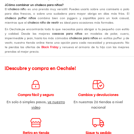
¿Cómo combinar un chaleco para niños?
El
chaleco niñ
o es una prenda muy versátil. Puedes usarlo sobre una camiseta o polo
para días frescos, o sobre una sudadera para mayor abrigo en días más fríos. El
chaleco puffer niños
combina bien con joggers y zapatillas para un look casual,
mientras que el
chaleco niño de vestir
es ideal para ocasiones más formales.
En Oechsle.pe encontrarás todo lo que necesitas para abrigar a tu pequeño con estilo
y calidad. Desde las mejores
casacas para niños
en modelos de polar, cuero,
impermeable y jean, hasta los más cómodos
chalecos para niños
en estilos puffer y de
vestir, nuestra tienda online tiene una opción para cada necesidad y presupuesto. No
te pierdas las ofertas de
Black Friday
y renueva el armario de tu hijo con las mejores
prendas al mejor precio.
¡Descubre y compra en Oechsle!
Compra fácil y seguro
Cambios y devoluciones
En solo 6 simples pasos,
ve nuestro
En nuestras 26 tiendas a nivel
video
nacional
Retiro en tienda
Sigue tu pedido