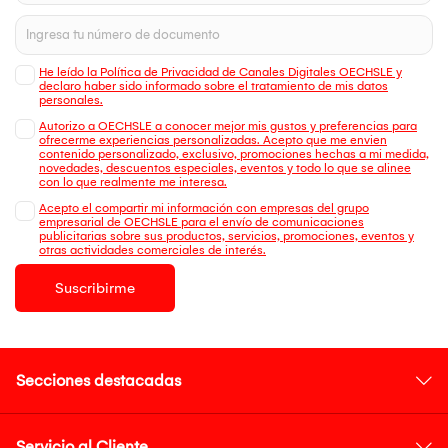
He leído la Política de Privacidad de Canales Digitales OECHSLE y
declaro haber sido informado sobre el tratamiento de mis datos
personales.
Autorizo a OECHSLE a conocer mejor mis gustos y preferencias para
ofrecerme experiencias personalizadas. Acepto que me envien
contenido personalizado, exclusivo, promociones hechas a mi medida,
novedades, descuentos especiales, eventos y todo lo que se alinee
con lo que realmente me interesa.
Acepto el compartir mi información con empresas del grupo
empresarial de OECHSLE para el envío de comunicaciones
publicitarias sobre sus productos, servicios, promociones, eventos y
otras actividades comerciales de interés.
Suscribirme
Secciones destacadas
Servicio al Cliente