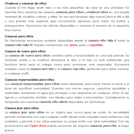
Chalecos y casacas de niños
Cuando el frío llega, vestir bien a los más pequeños de casa es una prioridad. En
Oechsle Perú, tenemos las mejores
casacas para niños
y
chalecos niños
en una amplia
variedad de modelos, colores y tallas. Ya sea que busques algo casual para el día a día
o una prenda más especial, aquí encontrarás opciones para todos los estilos y
presupuestos. ¡Aprovecha las ofertas disponibles y renueva el armario de tu pequeño
hoy mismo!
Casacas para niños
En Oechsle.pe encuentras modelos disponibles desde la
casaca niño talla 4
hasta la
casaca niño talla 12
. Puedes combinarlas con
jeans
, polos y
zapatillas
.
Casaca de cuero para niños
La
casaca de cuero para niños
combina estilo y funcionalidad en una sola prenda. Su
acabado pulido y su estética atemporal le dan a tu hijo un look sofisticado que
funciona tanto para el colegio como para ocasiones más especiales. Encuentra
modelos como la
casaca azul niño
y la
casaca roja niño
, perfectas para darle carácter
a cualquier outfit.
Casacas impermeables para niños
Las
casacas impermeables para niños
están diseñadas para hacer frente al viento y la
lluvia sin sacrificar comodidad. Cuentan con cierres seguros, capuchas ajustables y
materiales resistentes al agua que protegen a los pequeños en cualquier clima. Al ser
ligeras y compactas, también son ideales para viajes y excursiones. Complementa tu
búsqueda con nuestras
casacas niño oferta
disponibles en Oechsle.pe.
Casaca jean para niños
La
casaca jean para niños
es un clásico que nunca pasa de moda. Su versatilidad
permite combinarla con casi cualquier outfit, desde looks casuales hasta estilismos más
cuidados, y permite a los niños expresar su propio estilo con total naturalidad. Con las
promociones del
Cyber Wow
podrás encontrar las mejores
casacas para niño
al mejor
precio.