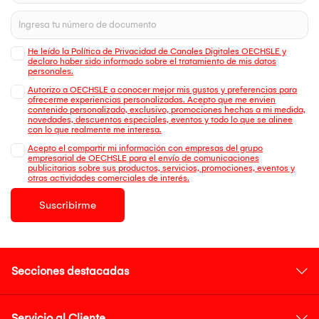
He leído la Política de Privacidad de Canales Digitales OECHSLE y
declaro haber sido informado sobre el tratamiento de mis datos
personales.
Autorizo a OECHSLE a conocer mejor mis gustos y preferencias para
ofrecerme experiencias personalizadas. Acepto que me envien
contenido personalizado, exclusivo, promociones hechas a mi medida,
novedades, descuentos especiales, eventos y todo lo que se alinee
con lo que realmente me interesa.
Acepto el compartir mi información con empresas del grupo
empresarial de OECHSLE para el envío de comunicaciones
publicitarias sobre sus productos, servicios, promociones, eventos y
otras actividades comerciales de interés.
Suscribirme
Secciones destacadas
Servicio al Cliente