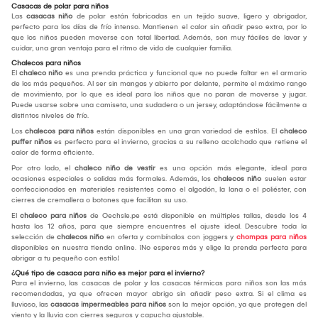
Casacas de polar para niños
Las
casacas niño
de polar están fabricadas en un tejido suave, ligero y abrigador,
perfecto para los días de frío intenso. Mantienen el calor sin añadir peso extra, por lo
que los niños pueden moverse con total libertad. Además, son muy fáciles de lavar y
cuidar, una gran ventaja para el ritmo de vida de cualquier familia.
Chalecos para niños
El
chaleco niño
es una prenda práctica y funcional que no puede faltar en el armario
de los más pequeños. Al ser sin mangas y abierto por delante, permite el máximo rango
de movimiento, por lo que es ideal para los niños que no paran de moverse y jugar.
Puede usarse sobre una camiseta, una sudadera o un jersey, adaptándose fácilmente a
distintos niveles de frío.
Los
chalecos para niños
están disponibles en una gran variedad de estilos. El
chaleco
puffer niños
es perfecto para el invierno, gracias a su relleno acolchado que retiene el
calor de forma eficiente.
Por otro lado, el
chaleco niño de vestir
es una opción más elegante, ideal para
ocasiones especiales o salidas más formales. Además, los
chalecos niño
suelen estar
confeccionados en materiales resistentes como el algodón, la lana o el poliéster, con
cierres de cremallera o botones que facilitan su uso.
El
chaleco para niños
de Oechsle.pe está disponible en múltiples tallas, desde los 4
hasta los 12 años, para que siempre encuentres el ajuste ideal. Descubre toda la
selección de
chalecos niño
en oferta y combínalos con joggers y
chompas para niños
disponibles en nuestra tienda online. ¡No esperes más y elige la prenda perfecta para
abrigar a tu pequeño con estilo!
¿Qué tipo de casaca para niño es mejor para el invierno?
Para el invierno, las casacas de polar y las casacas térmicas para niños son las más
recomendadas, ya que ofrecen mayor abrigo sin añadir peso extra. Si el clima es
lluvioso, las
casacas impermeables para niños
son la mejor opción, ya que protegen del
viento y la lluvia con cierres seguros y capucha ajustable.