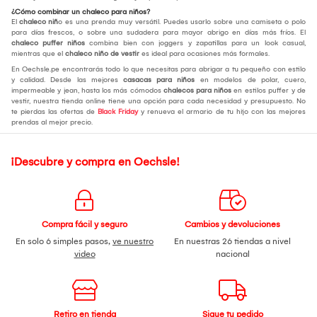
¿Cómo combinar un chaleco para niños?
El
chaleco niñ
o es una prenda muy versátil. Puedes usarlo sobre una camiseta o polo
para días frescos, o sobre una sudadera para mayor abrigo en días más fríos. El
chaleco puffer niños
combina bien con joggers y zapatillas para un look casual,
mientras que el
chaleco niño de vestir
es ideal para ocasiones más formales.
En Oechsle.pe encontrarás todo lo que necesitas para abrigar a tu pequeño con estilo
y calidad. Desde las mejores
casacas para niños
en modelos de polar, cuero,
impermeable y jean, hasta los más cómodos
chalecos para niños
en estilos puffer y de
vestir, nuestra tienda online tiene una opción para cada necesidad y presupuesto. No
te pierdas las ofertas de
Black Friday
y renueva el armario de tu hijo con las mejores
prendas al mejor precio.
¡Descubre y compra en Oechsle!
Compra fácil y seguro
Cambios y devoluciones
En solo 6 simples pasos,
ve nuestro
En nuestras 26 tiendas a nivel
video
nacional
Retiro en tienda
Sigue tu pedido