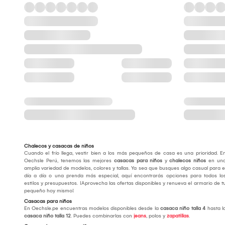
Chalecos y casacas de niños
Cuando el frío llega, vestir bien a los más pequeños de casa es una prioridad. E
Oechsle Perú, tenemos las mejores
casacas para niños
y
chalecos niños
en un
amplia variedad de modelos, colores y tallas. Ya sea que busques algo casual para e
día a día o una prenda más especial, aquí encontrarás opciones para todos lo
estilos y presupuestos. ¡Aprovecha las ofertas disponibles y renueva el armario de t
pequeño hoy mismo!
Casacas para niños
En Oechsle.pe encuentras modelos disponibles desde la
casaca niño talla 4
hasta l
casaca niño talla 12
. Puedes combinarlas con
jeans
, polos y
zapatillas
.