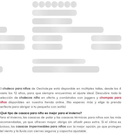
El
chaleco para niños
de Oechsle.pe está disponible en múltiples tallas, desde los 4
hasta los 12 años, para que siempre encuentres el ajuste ideal. Descubre toda la
selección de
chalecos niño
en oferta y combínalos con joggers y
chompas para
niños
disponibles en nuestra tienda online. ¡No esperes más y elige la prenda
perfecta para abrigar a tu pequeño con estilo!
¿Qué tipo de casaca para niño es mejor para el invierno?
Para el invierno, las casacas de polar y las casacas térmicas para niños son las más
recomendadas, ya que ofrecen mayor abrigo sin añadir peso extra. Si el clima es
lluvioso, las
casacas impermeables para niños
son la mejor opción, ya que protegen
del viento y la lluvia con cierres seguros y capucha ajustable.