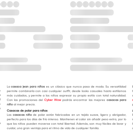
La
casaca jean para niños
es un clásico que nunca pasa de moda. Su versatilidad
n
permite combinarla con casi cualquier outfit, desde looks casuales hasta estilismos
a
más cuidados, y permite a los niños expresar su propio estilo con total naturalidad.
l
Con las promociones del
Cyber Wow
podrás encontrar las mejores
casacas para
s
niño
al mejor precio.
u
Casacas de polar para niños
Las
casacas niño
de polar están fabricadas en un tejido suave, ligero y abrigador,
perfecto para los días de frío intenso. Mantienen el calor sin añadir peso extra, por lo
a
que los niños pueden moverse con total libertad. Además, son muy fáciles de lavar y
cuidar, una gran ventaja para el ritmo de vida de cualquier familia.