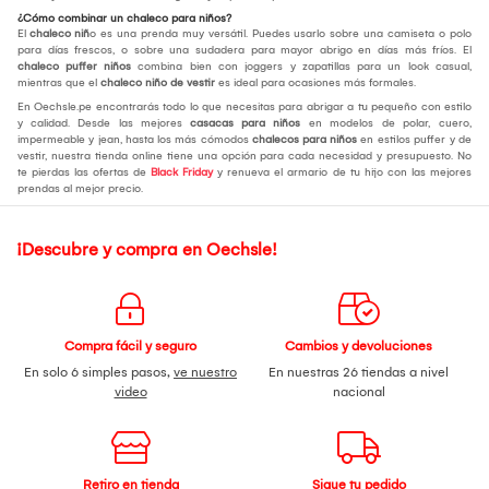
¿Cómo combinar un chaleco para niños?
El
chaleco niñ
o es una prenda muy versátil. Puedes usarlo sobre una camiseta o polo
para días frescos, o sobre una sudadera para mayor abrigo en días más fríos. El
chaleco puffer niños
combina bien con joggers y zapatillas para un look casual,
mientras que el
chaleco niño de vestir
es ideal para ocasiones más formales.
En Oechsle.pe encontrarás todo lo que necesitas para abrigar a tu pequeño con estilo
y calidad. Desde las mejores
casacas para niños
en modelos de polar, cuero,
impermeable y jean, hasta los más cómodos
chalecos para niños
en estilos puffer y de
vestir, nuestra tienda online tiene una opción para cada necesidad y presupuesto. No
te pierdas las ofertas de
Black Friday
y renueva el armario de tu hijo con las mejores
prendas al mejor precio.
¡Descubre y compra en Oechsle!
Compra fácil y seguro
Cambios y devoluciones
En solo 6 simples pasos,
ve nuestro
En nuestras 26 tiendas a nivel
video
nacional
Retiro en tienda
Sigue tu pedido