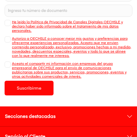
He leído la Política de Privacidad de Canales Digitales OECHSLE y
declaro haber sido informado sobre el tratamiento de mis datos
personales.
Autorizo a OECHSLE a conocer mejor mis gustos y preferencias para
ofrecerme experiencias personalizadas. Acepto que me envien
contenido personalizado, exclusivo, promociones hechas a mi medida,
novedades, descuentos especiales, eventos y todo lo que se alinee
con lo que realmente me interesa.
Acepto el compartir mi información con empresas del grupo
empresarial de OECHSLE para el envío de comunicaciones
publicitarias sobre sus productos, servicios, promociones, eventos y
otras actividades comerciales de interés.
Suscribirme
Secciones destacadas
Servicio al Cliente