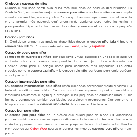
Chalecos y casacas de niños
Cuando el frío llega, vestir bien a los más pequeños de casa es una prioridad. En
Oechsle Perú, tenemos las mejores
casacas para niños
y
chalecos niños
en una amplia
variedad de modelos, colores y tallas. Ya sea que busques algo casual para el día a día
o una prenda más especial, aquí encontrarás opciones para todos los estilos y
presupuestos. ¡Aprovecha las ofertas disponibles y renueva el armario de tu pequeño
hoy mismo!
Casacas para niños
En Oechsle.pe encuentras modelos disponibles desde la
casaca niño talla 4
hasta la
casaca niño talla 12
. Puedes combinarlas con
jeans
, polos y
zapatillas
.
Casaca de cuero para niños
La
casaca de cuero para niños
combina estilo y funcionalidad en una sola prenda. Su
acabado pulido y su estética atemporal le dan a tu hijo un look sofisticado que
funciona tanto para el colegio como para ocasiones más especiales. Encuentra
modelos como la
casaca azul niño
y la
casaca roja niño
, perfectas para darle carácter
a cualquier outfit.
Casacas impermeables para niños
Las
casacas impermeables para niños
están diseñadas para hacer frente al viento y la
lluvia sin sacrificar comodidad. Cuentan con cierres seguros, capuchas ajustables y
materiales resistentes al agua que protegen a los pequeños en cualquier clima. Al ser
ligeras y compactas, también son ideales para viajes y excursiones. Complementa tu
búsqueda con nuestras
casacas niño oferta
disponibles en Oechsle.pe.
Casaca jean para niños
La
casaca jean para niños
es un clásico que nunca pasa de moda. Su versatilidad
permite combinarla con casi cualquier outfit, desde looks casuales hasta estilismos más
cuidados, y permite a los niños expresar su propio estilo con total naturalidad. Con las
promociones del
Cyber Wow
podrás encontrar las mejores
casacas para niño
al mejor
precio.