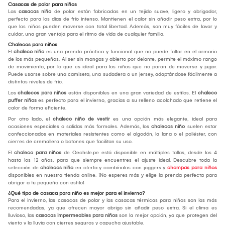
Casacas de polar para niños
Las
casacas niño
de polar están fabricadas en un tejido suave, ligero y abrigador,
perfecto para los días de frío intenso. Mantienen el calor sin añadir peso extra, por lo
que los niños pueden moverse con total libertad. Además, son muy fáciles de lavar y
cuidar, una gran ventaja para el ritmo de vida de cualquier familia.
Chalecos para niños
El
chaleco niño
es una prenda práctica y funcional que no puede faltar en el armario
de los más pequeños. Al ser sin mangas y abierto por delante, permite el máximo rango
de movimiento, por lo que es ideal para los niños que no paran de moverse y jugar.
Puede usarse sobre una camiseta, una sudadera o un jersey, adaptándose fácilmente a
distintos niveles de frío.
Los
chalecos para niños
están disponibles en una gran variedad de estilos. El
chaleco
puffer niños
es perfecto para el invierno, gracias a su relleno acolchado que retiene el
calor de forma eficiente.
Por otro lado, el
chaleco niño de vestir
es una opción más elegante, ideal para
ocasiones especiales o salidas más formales. Además, los
chalecos niño
suelen estar
confeccionados en materiales resistentes como el algodón, la lana o el poliéster, con
cierres de cremallera o botones que facilitan su uso.
El
chaleco para niños
de Oechsle.pe está disponible en múltiples tallas, desde los 4
hasta los 12 años, para que siempre encuentres el ajuste ideal. Descubre toda la
selección de
chalecos niño
en oferta y combínalos con joggers y
chompas para niños
disponibles en nuestra tienda online. ¡No esperes más y elige la prenda perfecta para
abrigar a tu pequeño con estilo!
¿Qué tipo de casaca para niño es mejor para el invierno?
Para el invierno, las casacas de polar y las casacas térmicas para niños son las más
recomendadas, ya que ofrecen mayor abrigo sin añadir peso extra. Si el clima es
lluvioso, las
casacas impermeables para niños
son la mejor opción, ya que protegen del
viento y la lluvia con cierres seguros y capucha ajustable.