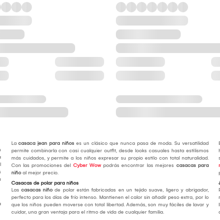
La
casaca jean para niños
es un clásico que nunca pasa de moda. Su versatilidad
n
permite combinarla con casi cualquier outfit, desde looks casuales hasta estilismos
a
más cuidados, y permite a los niños expresar su propio estilo con total naturalidad.
l
Con las promociones del
Cyber Wow
podrás encontrar las mejores
casacas para
s
niño
al mejor precio.
u
Casacas de polar para niños
Las
casacas niño
de polar están fabricadas en un tejido suave, ligero y abrigador,
perfecto para los días de frío intenso. Mantienen el calor sin añadir peso extra, por lo
a
que los niños pueden moverse con total libertad. Además, son muy fáciles de lavar y
cuidar, una gran ventaja para el ritmo de vida de cualquier familia.