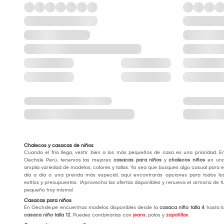
Chalecos y casacas de niños
Cuando el frío llega, vestir bien a los más pequeños de casa es una prioridad. E
Oechsle Perú, tenemos las mejores
casacas para niños
y
chalecos niños
en un
amplia variedad de modelos, colores y tallas. Ya sea que busques algo casual para e
día a día o una prenda más especial, aquí encontrarás opciones para todos lo
estilos y presupuestos. ¡Aprovecha las ofertas disponibles y renueva el armario de t
pequeño hoy mismo!
Casacas para niños
En Oechsle.pe encuentras modelos disponibles desde la
casaca niño talla 4
hasta l
casaca niño talla 12
. Puedes combinarlas con
jeans
, polos y
zapatillas
.