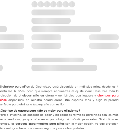
El
chaleco para niños
de Oechsle.pe está disponible en múltiples tallas, desde los 4
hasta los 12 años, para que siempre encuentres el ajuste ideal. Descubre toda la
selección de
chalecos niño
en oferta y combínalos con joggers y
chompas para
niños
disponibles en nuestra tienda online. ¡No esperes más y elige la prenda
perfecta para abrigar a tu pequeño con estilo!
¿Qué tipo de casaca para niño es mejor para el invierno?
Para el invierno, las casacas de polar y las casacas térmicas para niños son las más
recomendadas, ya que ofrecen mayor abrigo sin añadir peso extra. Si el clima es
lluvioso, las
casacas impermeables para niños
son la mejor opción, ya que protegen
del viento y la lluvia con cierres seguros y capucha ajustable.