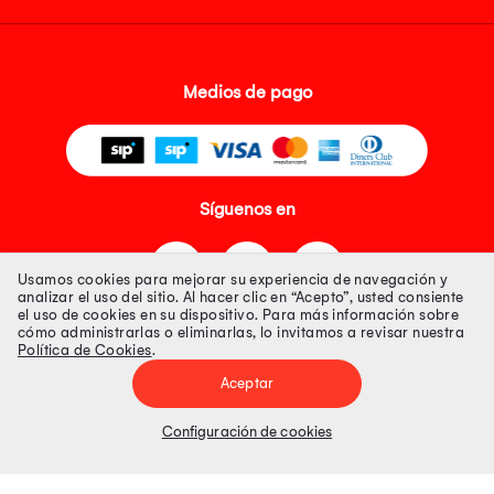
Medios de pago
Síguenos en
Usamos cookies para mejorar su experiencia de navegación y
analizar el uso del sitio. Al hacer clic en “Acepto”, usted consiente
el uso de cookies en su dispositivo. Para más información sobre
cómo administrarlas o eliminarlas, lo invitamos a revisar nuestra
Política de Cookies
.
Tienda 100% Segura
Aceptar
Tiendas Peruanas S.A. R.U.C. Nº 20493020618. Todos los derechos
reservados. Av. Aviación 2405 Piso 3, San Borja
Configuración de cookies
Precios disponibles solo en www.oechsle.pe. Precios online publicados
pueden incluir descuento adicional. Precios sujetos a variaciones sin
previo aviso. Productos sujetos a disponibilidad de stock
El Oficial de Protección de Datos Personales de Tiendas Peruanas S.A.