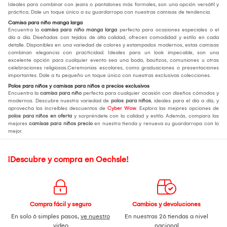
Ideales para combinar con jeans o pantalones más formales, son una opción versátil y
práctica. Dale un toque único a su guardarropa con nuestras camisas de tendencia.
Camisa para niño manga larga
Encuentra la
camisa para niño manga larga
perfecta para ocasiones especiales o el
día a día. Diseñadas con tejidos de alta calidad, ofrecen comodidad y estilo en cada
detalle. Disponibles en una variedad de colores y estampados modernos, estas camisas
combinan elegancia con practicidad. Ideales para un look impecable, son una
excelente opción para cualquier evento sea una boda, bautizos, comuniones u otras
celebraciones religiosas.Ceremonias escolares, como graduaciones o presentaciones
importantes. Dale a tu pequeño un toque único con nuestras exclusivas colecciones.
Polos para niños y camisas para niños a precios exclusivos
Encuentra la
camisa para niño
perfecta para cualquier ocasión con diseños cómodos y
modernos. Descubre nuestra variedad de
polos para niños
, ideales para el día a día, y
aprovecha los increíbles descuentos de
Cyber Wow
. Explora las mejores opciones de
polos para niños en oferta
y sorpréndete con la calidad y estilo. Además, compara las
mejores
camisas para niños precio
en nuestra tienda y renueva su guardarropa con lo
mejor.
¡Descubre y compra en Oechsle!
Compra fácil y seguro
Cambios y devoluciones
En solo 6 simples pasos,
ve nuestro
En nuestras 26 tiendas a nivel
video
nacional