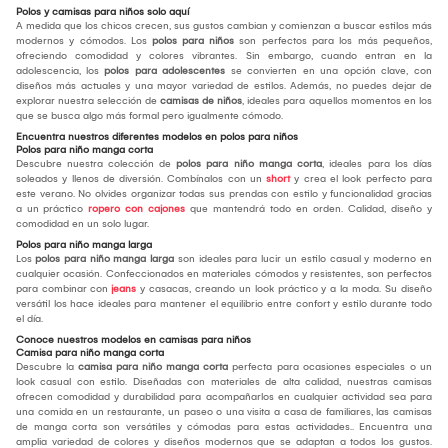
Polos y camisas para niños solo aquí
A medida que los chicos crecen, sus gustos cambian y comienzan a buscar estilos más
modernos y cómodos. Los
polos para niños
son perfectos para los más pequeños,
ofreciendo comodidad y colores vibrantes. Sin embargo, cuando entran en la
adolescencia, los
polos para adolescentes
se convierten en una opción clave, con
diseños más actuales y una mayor variedad de estilos. Además, no puedes dejar de
explorar nuestra selección de
camisas de niños
, ideales para aquellos momentos en los
que se busca algo más formal pero igualmente cómodo.
Encuentra nuestros diferentes modelos en polos para niños
Polos para niño manga corta
Descubre nuestra colección de
polos para niño manga corta
, ideales para los días
soleados y llenos de diversión. Combínalos con un
short
y crea el look perfecto para
este verano. No olvides organizar todas sus prendas con estilo y funcionalidad gracias
a un práctico
ropero con cajones
que mantendrá todo en orden. Calidad, diseño y
comodidad en un solo lugar.
Polos para niño manga larga
Los
polos para niño manga larga
son ideales para lucir un estilo casual y moderno en
cualquier ocasión. Confeccionados en materiales cómodos y resistentes, son perfectos
para combinar con
jeans
y casacas, creando un look práctico y a la moda. Su diseño
versátil los hace ideales para mantener el equilibrio entre confort y estilo durante todo
el día.
Conoce nuestros modelos en camisas para niños
Camisa para niño manga corta
Descubre la
camisa para niño manga corta
perfecta para ocasiones especiales o un
look casual con estilo. Diseñadas con materiales de alta calidad, nuestras camisas
ofrecen comodidad y durabilidad para acompañarlos en cualquier actividad sea para
una comida en un restaurante, un paseo o una visita a casa de familiares, las camisas
de manga corta son versátiles y cómodas para estas actividades.. Encuentra una
amplia variedad de colores y diseños modernos que se adaptan a todos los gustos.