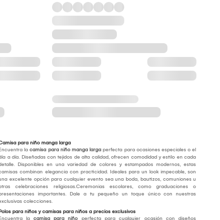
Camisa para niño manga larga
Encuentra la
camisa para niño manga larga
perfecta para ocasiones especiales o el
día a día. Diseñadas con tejidos de alta calidad, ofrecen comodidad y estilo en cada
detalle. Disponibles en una variedad de colores y estampados modernos, estas
camisas combinan elegancia con practicidad. Ideales para un look impecable, son
una excelente opción para cualquier evento sea una boda, bautizos, comuniones u
otras celebraciones religiosas.Ceremonias escolares, como graduaciones o
presentaciones importantes. Dale a tu pequeño un toque único con nuestras
exclusivas colecciones.
Polos para niños y camisas para niños a precios exclusivos
Encuentra la
camisa para niño
perfecta para cualquier ocasión con diseños