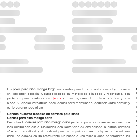
Los
polos para niño manga larga
son ideales para lucir un estilo casual y moderno
s
en cualquier ocasión. Confeccionados en materiales cómodos y resistentes, son
s
perfectos para combinar con
jeans
y casacas, creando un look práctico y a la
n
moda. Su diseño versátil los hace ideales para mantener el equilibrio entre confort y
,
estilo durante todo el día.
s
Conoce nuestros modelos en camisas para niños
s
Camisa para niño manga corta
Descubre la
camisa para niño manga corta
perfecta para ocasiones especiales o un
look casual con estilo. Diseñadas con materiales de alta calidad, nuestras camisas
ofrecen comodidad y durabilidad para acompañarlos en cualquier actividad sea
s
para una comida en un restaurante, un paseo o una visita a casa de familiares, las