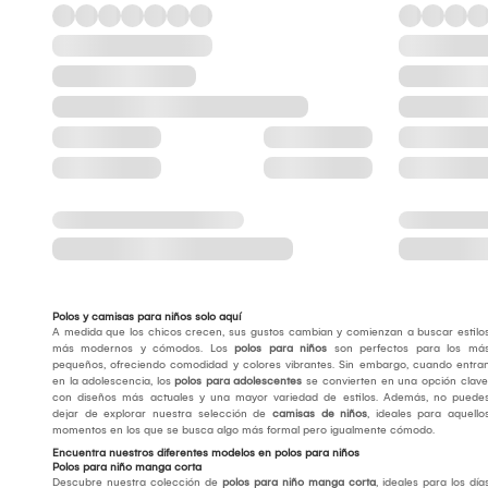
Polos y camisas para niños solo aquí
A medida que los chicos crecen, sus gustos cambian y comienzan a buscar estilo
más modernos y cómodos. Los
polos para niños
son perfectos para los má
pequeños, ofreciendo comodidad y colores vibrantes. Sin embargo, cuando entra
en la adolescencia, los
polos para adolescentes
se convierten en una opción clave
con diseños más actuales y una mayor variedad de estilos. Además, no puede
dejar de explorar nuestra selección de
camisas de niños
, ideales para aquello
momentos en los que se busca algo más formal pero igualmente cómodo.
Encuentra nuestros diferentes modelos en polos para niños
Polos para niño manga corta
Descubre nuestra colección de
polos para niño manga corta
, ideales para los día