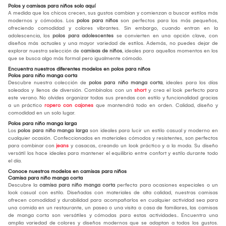
Polos y camisas para niños solo aquí
A medida que los chicos crecen, sus gustos cambian y comienzan a buscar estilos más
modernos y cómodos. Los
polos para niños
son perfectos para los más pequeños,
ofreciendo comodidad y colores vibrantes. Sin embargo, cuando entran en la
adolescencia, los
polos para adolescentes
se convierten en una opción clave, con
diseños más actuales y una mayor variedad de estilos. Además, no puedes dejar de
explorar nuestra selección de
camisas de niños
, ideales para aquellos momentos en los
que se busca algo más formal pero igualmente cómodo.
Encuentra nuestros diferentes modelos en polos para niños
Polos para niño manga corta
Descubre nuestra colección de
polos para niño manga corta
, ideales para los días
soleados y llenos de diversión. Combínalos con un
short
y crea el look perfecto para
este verano. No olvides organizar todas sus prendas con estilo y funcionalidad gracias
a un práctico
ropero con cajones
que mantendrá todo en orden. Calidad, diseño y
comodidad en un solo lugar.
Polos para niño manga larga
Los
polos para niño manga larga
son ideales para lucir un estilo casual y moderno en
cualquier ocasión. Confeccionados en materiales cómodos y resistentes, son perfectos
para combinar con
jeans
y casacas, creando un look práctico y a la moda. Su diseño
versátil los hace ideales para mantener el equilibrio entre confort y estilo durante todo
el día.
Conoce nuestros modelos en camisas para niños
Camisa para niño manga corta
Descubre la
camisa para niño manga corta
perfecta para ocasiones especiales o un
look casual con estilo. Diseñadas con materiales de alta calidad, nuestras camisas
ofrecen comodidad y durabilidad para acompañarlos en cualquier actividad sea para
una comida en un restaurante, un paseo o una visita a casa de familiares, las camisas
de manga corta son versátiles y cómodas para estas actividades.. Encuentra una
amplia variedad de colores y diseños modernos que se adaptan a todos los gustos.