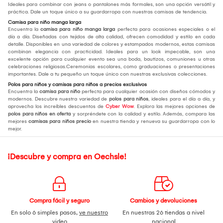
Ideales para combinar con jeans o pantalones más formales, son una opción versátil y
práctica. Dale un toque único a su guardarropa con nuestras camisas de tendencia.
Camisa para niño manga larga
Encuentra la
camisa para niño manga larga
perfecta para ocasiones especiales o el
día a día. Diseñadas con tejidos de alta calidad, ofrecen comodidad y estilo en cada
detalle. Disponibles en una variedad de colores y estampados modernos, estas camisas
combinan elegancia con practicidad. Ideales para un look impecable, son una
excelente opción para cualquier evento sea una boda, bautizos, comuniones u otras
celebraciones religiosas.Ceremonias escolares, como graduaciones o presentaciones
importantes. Dale a tu pequeño un toque único con nuestras exclusivas colecciones.
Polos para niños y camisas para niños a precios exclusivos
Encuentra la
camisa para niño
perfecta para cualquier ocasión con diseños cómodos y
modernos. Descubre nuestra variedad de
polos para niños
, ideales para el día a día, y
aprovecha los increíbles descuentos de
Cyber Wow
. Explora las mejores opciones de
polos para niños en oferta
y sorpréndete con la calidad y estilo. Además, compara las
mejores
camisas para niños precio
en nuestra tienda y renueva su guardarropa con lo
mejor.
¡Descubre y compra en Oechsle!
Compra fácil y seguro
Cambios y devoluciones
En solo 6 simples pasos,
ve nuestro
En nuestras 26 tiendas a nivel
video
nacional