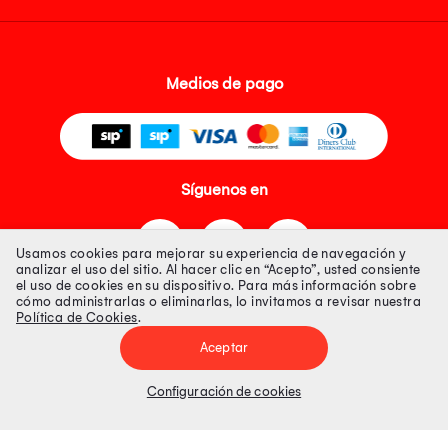
Medios de pago
Síguenos en
Usamos cookies para mejorar su experiencia de navegación y
analizar el uso del sitio. Al hacer clic en “Acepto”, usted consiente
el uso de cookies en su dispositivo. Para más información sobre
cómo administrarlas o eliminarlas, lo invitamos a revisar nuestra
Política de Cookies
.
Tienda 100% Segura
Aceptar
Tiendas Peruanas S.A. R.U.C. Nº 20493020618. Todos los derechos
reservados. Av. Aviación 2405 Piso 3, San Borja
Configuración de cookies
Precios disponibles solo en www.oechsle.pe. Precios online publicados
pueden incluir descuento adicional. Precios sujetos a variaciones sin
previo aviso. Productos sujetos a disponibilidad de stock
El Oficial de Protección de Datos Personales de Tiendas Peruanas S.A.