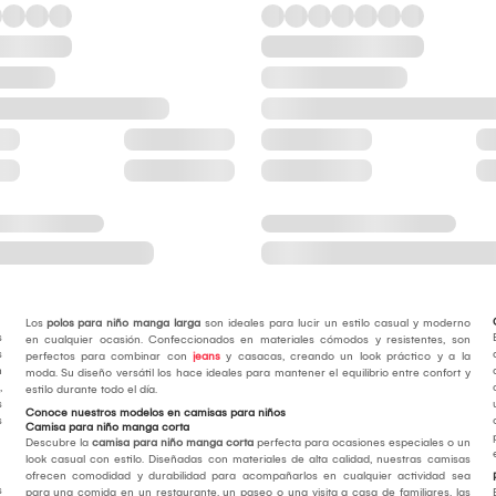
Los
polos para niño manga larga
son ideales para lucir un estilo casual y moderno
s
en cualquier ocasión. Confeccionados en materiales cómodos y resistentes, son
s
perfectos para combinar con
jeans
y casacas, creando un look práctico y a la
n
moda. Su diseño versátil los hace ideales para mantener el equilibrio entre confort y
,
estilo durante todo el día.
s
Conoce nuestros modelos en camisas para niños
s
Camisa para niño manga corta
Descubre la
camisa para niño manga corta
perfecta para ocasiones especiales o un
look casual con estilo. Diseñadas con materiales de alta calidad, nuestras camisas
ofrecen comodidad y durabilidad para acompañarlos en cualquier actividad sea
s
para una comida en un restaurante, un paseo o una visita a casa de familiares, las