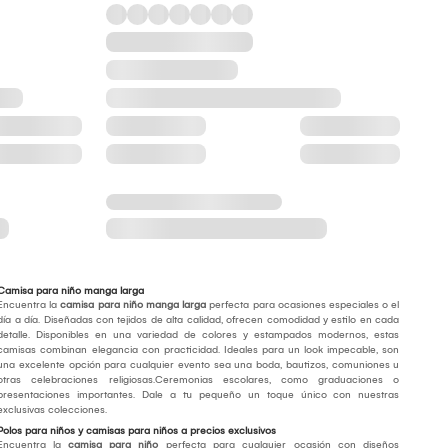
Camisa para niño manga larga
Encuentra la
camisa para niño manga larga
perfecta para ocasiones especiales o el
día a día. Diseñadas con tejidos de alta calidad, ofrecen comodidad y estilo en cada
detalle. Disponibles en una variedad de colores y estampados modernos, estas
camisas combinan elegancia con practicidad. Ideales para un look impecable, son
una excelente opción para cualquier evento sea una boda, bautizos, comuniones u
otras celebraciones religiosas.Ceremonias escolares, como graduaciones o
presentaciones importantes. Dale a tu pequeño un toque único con nuestras
exclusivas colecciones.
Polos para niños y camisas para niños a precios exclusivos
Encuentra la
camisa para niño
perfecta para cualquier ocasión con diseños