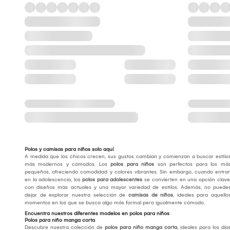
Polos y camisas para niños solo aquí
A medida que los chicos crecen, sus gustos cambian y comienzan a buscar estilo
más modernos y cómodos. Los
polos para niños
son perfectos para los má
pequeños, ofreciendo comodidad y colores vibrantes. Sin embargo, cuando entra
en la adolescencia, los
polos para adolescentes
se convierten en una opción clave
con diseños más actuales y una mayor variedad de estilos. Además, no puede
dejar de explorar nuestra selección de
camisas de niños
, ideales para aquello
momentos en los que se busca algo más formal pero igualmente cómodo.
Encuentra nuestros diferentes modelos en polos para niños
Polos para niño manga corta
Descubre nuestra colección de
polos para niño manga corta
, ideales para los día