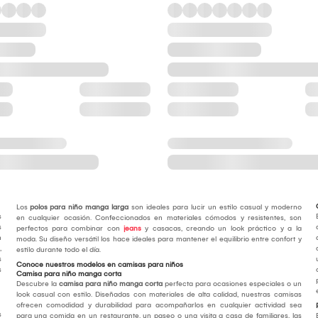
Los
polos para niño manga larga
son ideales para lucir un estilo casual y moderno
s
en cualquier ocasión. Confeccionados en materiales cómodos y resistentes, son
s
perfectos para combinar con
jeans
y casacas, creando un look práctico y a la
n
moda. Su diseño versátil los hace ideales para mantener el equilibrio entre confort y
,
estilo durante todo el día.
s
Conoce nuestros modelos en camisas para niños
s
Camisa para niño manga corta
Descubre la
camisa para niño manga corta
perfecta para ocasiones especiales o un
look casual con estilo. Diseñadas con materiales de alta calidad, nuestras camisas
ofrecen comodidad y durabilidad para acompañarlos en cualquier actividad sea
s
para una comida en un restaurante, un paseo o una visita a casa de familiares, las