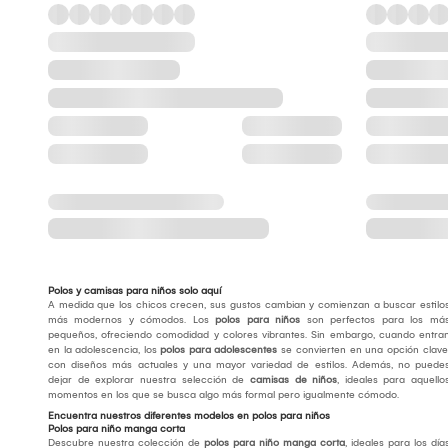
Polos y camisas para niños solo aquí
A medida que los chicos crecen, sus gustos cambian y comienzan a buscar estilo
más modernos y cómodos. Los
polos para niños
son perfectos para los má
pequeños, ofreciendo comodidad y colores vibrantes. Sin embargo, cuando entra
en la adolescencia, los
polos para adolescentes
se convierten en una opción clave
con diseños más actuales y una mayor variedad de estilos. Además, no puede
dejar de explorar nuestra selección de
camisas de niños
, ideales para aquello
momentos en los que se busca algo más formal pero igualmente cómodo.
Encuentra nuestros diferentes modelos en polos para niños
Polos para niño manga corta
Descubre nuestra colección de
polos para niño manga corta
, ideales para los día