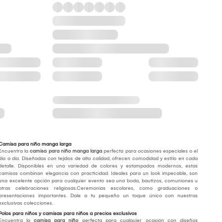
Camisa para niño manga larga
Encuentra la
camisa para niño manga larga
perfecta para ocasiones especiales o el
día a día. Diseñadas con tejidos de alta calidad, ofrecen comodidad y estilo en cada
detalle. Disponibles en una variedad de colores y estampados modernos, estas
camisas combinan elegancia con practicidad. Ideales para un look impecable, son
una excelente opción para cualquier evento sea una boda, bautizos, comuniones u
otras celebraciones religiosas.Ceremonias escolares, como graduaciones o
presentaciones importantes. Dale a tu pequeño un toque único con nuestras
exclusivas colecciones.
Polos para niños y camisas para niños a precios exclusivos
Encuentra la
camisa para niño
perfecta para cualquier ocasión con diseños