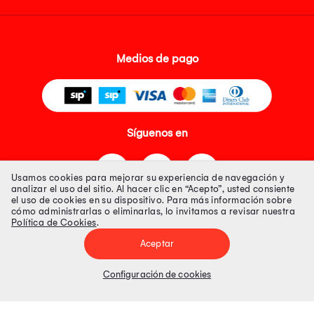
Medios de pago
Síguenos en
Usamos cookies para mejorar su experiencia de navegación y
analizar el uso del sitio. Al hacer clic en “Acepto”, usted consiente
el uso de cookies en su dispositivo. Para más información sobre
cómo administrarlas o eliminarlas, lo invitamos a revisar nuestra
Política de Cookies
.
Tienda 100% Segura
Aceptar
Tiendas Peruanas S.A. R.U.C. Nº 20493020618. Todos los derechos
reservados. Av. Aviación 2405 Piso 3, San Borja
Configuración de cookies
Precios disponibles solo en www.oechsle.pe. Precios online publicados
pueden incluir descuento adicional. Precios sujetos a variaciones sin
previo aviso. Productos sujetos a disponibilidad de stock
El Oficial de Protección de Datos Personales de Tiendas Peruanas S.A.