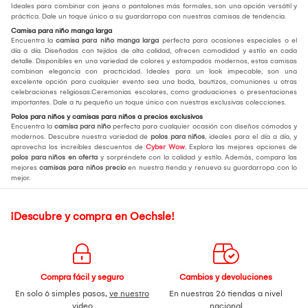
Ideales para combinar con jeans o pantalones más formales, son una opción versátil y
práctica. Dale un toque único a su guardarropa con nuestras camisas de tendencia.
Camisa para niño manga larga
Encuentra la
camisa para niño manga larga
perfecta para ocasiones especiales o el
día a día. Diseñadas con tejidos de alta calidad, ofrecen comodidad y estilo en cada
detalle. Disponibles en una variedad de colores y estampados modernos, estas camisas
combinan elegancia con practicidad. Ideales para un look impecable, son una
excelente opción para cualquier evento sea una boda, bautizos, comuniones u otras
celebraciones religiosas.Ceremonias escolares, como graduaciones o presentaciones
importantes. Dale a tu pequeño un toque único con nuestras exclusivas colecciones.
Polos para niños y camisas para niños a precios exclusivos
Encuentra la
camisa para niño
perfecta para cualquier ocasión con diseños cómodos y
modernos. Descubre nuestra variedad de
polos para niños
, ideales para el día a día, y
aprovecha los increíbles descuentos de
Cyber Wow
. Explora las mejores opciones de
polos para niños en oferta
y sorpréndete con la calidad y estilo. Además, compara las
mejores
camisas para niños precio
en nuestra tienda y renueva su guardarropa con lo
mejor.
¡Descubre y compra en Oechsle!
Compra fácil y seguro
Cambios y devoluciones
En solo 6 simples pasos,
ve nuestro
En nuestras 26 tiendas a nivel
video
nacional