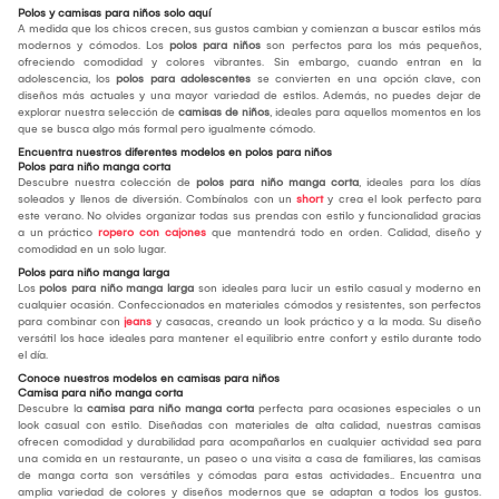
Polos y camisas para niños solo aquí
A medida que los chicos crecen, sus gustos cambian y comienzan a buscar estilos más
modernos y cómodos. Los
polos para niños
son perfectos para los más pequeños,
ofreciendo comodidad y colores vibrantes. Sin embargo, cuando entran en la
adolescencia, los
polos para adolescentes
se convierten en una opción clave, con
diseños más actuales y una mayor variedad de estilos. Además, no puedes dejar de
explorar nuestra selección de
camisas de niños
, ideales para aquellos momentos en los
que se busca algo más formal pero igualmente cómodo.
Encuentra nuestros diferentes modelos en polos para niños
Polos para niño manga corta
Descubre nuestra colección de
polos para niño manga corta
, ideales para los días
soleados y llenos de diversión. Combínalos con un
short
y crea el look perfecto para
este verano. No olvides organizar todas sus prendas con estilo y funcionalidad gracias
a un práctico
ropero con cajones
que mantendrá todo en orden. Calidad, diseño y
comodidad en un solo lugar.
Polos para niño manga larga
Los
polos para niño manga larga
son ideales para lucir un estilo casual y moderno en
cualquier ocasión. Confeccionados en materiales cómodos y resistentes, son perfectos
para combinar con
jeans
y casacas, creando un look práctico y a la moda. Su diseño
versátil los hace ideales para mantener el equilibrio entre confort y estilo durante todo
el día.
Conoce nuestros modelos en camisas para niños
Camisa para niño manga corta
Descubre la
camisa para niño manga corta
perfecta para ocasiones especiales o un
look casual con estilo. Diseñadas con materiales de alta calidad, nuestras camisas
ofrecen comodidad y durabilidad para acompañarlos en cualquier actividad sea para
una comida en un restaurante, un paseo o una visita a casa de familiares, las camisas
de manga corta son versátiles y cómodas para estas actividades.. Encuentra una
amplia variedad de colores y diseños modernos que se adaptan a todos los gustos.