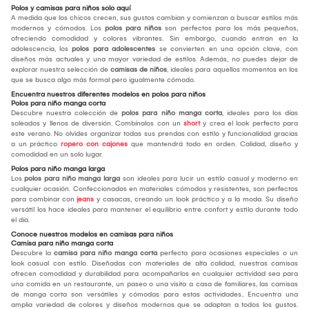
Polos y camisas para niños solo aquí
A medida que los chicos crecen, sus gustos cambian y comienzan a buscar estilos más
modernos y cómodos. Los
polos para niños
son perfectos para los más pequeños,
ofreciendo comodidad y colores vibrantes. Sin embargo, cuando entran en la
adolescencia, los
polos para adolescentes
se convierten en una opción clave, con
diseños más actuales y una mayor variedad de estilos. Además, no puedes dejar de
explorar nuestra selección de
camisas de niños
, ideales para aquellos momentos en los
que se busca algo más formal pero igualmente cómodo.
Encuentra nuestros diferentes modelos en polos para niños
Polos para niño manga corta
Descubre nuestra colección de
polos para niño manga corta
, ideales para los días
soleados y llenos de diversión. Combínalos con un
short
y crea el look perfecto para
este verano. No olvides organizar todas sus prendas con estilo y funcionalidad gracias
a un práctico
ropero con cajones
que mantendrá todo en orden. Calidad, diseño y
comodidad en un solo lugar.
Polos para niño manga larga
Los
polos para niño manga larga
son ideales para lucir un estilo casual y moderno en
cualquier ocasión. Confeccionados en materiales cómodos y resistentes, son perfectos
para combinar con
jeans
y casacas, creando un look práctico y a la moda. Su diseño
versátil los hace ideales para mantener el equilibrio entre confort y estilo durante todo
el día.
Conoce nuestros modelos en camisas para niños
Camisa para niño manga corta
Descubre la
camisa para niño manga corta
perfecta para ocasiones especiales o un
look casual con estilo. Diseñadas con materiales de alta calidad, nuestras camisas
ofrecen comodidad y durabilidad para acompañarlos en cualquier actividad sea para
una comida en un restaurante, un paseo o una visita a casa de familiares, las camisas
de manga corta son versátiles y cómodas para estas actividades.. Encuentra una
amplia variedad de colores y diseños modernos que se adaptan a todos los gustos.