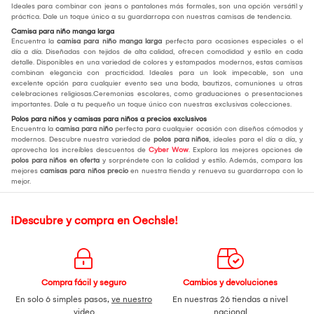
Ideales para combinar con jeans o pantalones más formales, son una opción versátil y
práctica. Dale un toque único a su guardarropa con nuestras camisas de tendencia.
Camisa para niño manga larga
Encuentra la
camisa para niño manga larga
perfecta para ocasiones especiales o el
día a día. Diseñadas con tejidos de alta calidad, ofrecen comodidad y estilo en cada
detalle. Disponibles en una variedad de colores y estampados modernos, estas camisas
combinan elegancia con practicidad. Ideales para un look impecable, son una
excelente opción para cualquier evento sea una boda, bautizos, comuniones u otras
celebraciones religiosas.Ceremonias escolares, como graduaciones o presentaciones
importantes. Dale a tu pequeño un toque único con nuestras exclusivas colecciones.
Polos para niños y camisas para niños a precios exclusivos
Encuentra la
camisa para niño
perfecta para cualquier ocasión con diseños cómodos y
modernos. Descubre nuestra variedad de
polos para niños
, ideales para el día a día, y
aprovecha los increíbles descuentos de
Cyber Wow
. Explora las mejores opciones de
polos para niños en oferta
y sorpréndete con la calidad y estilo. Además, compara las
mejores
camisas para niños precio
en nuestra tienda y renueva su guardarropa con lo
mejor.
¡Descubre y compra en Oechsle!
Compra fácil y seguro
Cambios y devoluciones
En solo 6 simples pasos,
ve nuestro
En nuestras 26 tiendas a nivel
video
nacional