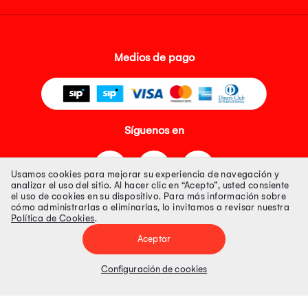
Medios de pago
Síguenos en
Usamos cookies para mejorar su experiencia de navegación y
analizar el uso del sitio. Al hacer clic en “Acepto”, usted consiente
el uso de cookies en su dispositivo. Para más información sobre
cómo administrarlas o eliminarlas, lo invitamos a revisar nuestra
Política de Cookies
.
Tienda 100% Segura
Aceptar
Tiendas Peruanas S.A. R.U.C. Nº 20493020618. Todos los derechos
reservados. Av. Aviación 2405 Piso 3, San Borja
Configuración de cookies
Precios disponibles solo en www.oechsle.pe. Precios online publicados
pueden incluir descuento adicional. Precios sujetos a variaciones sin
previo aviso. Productos sujetos a disponibilidad de stock
El Oficial de Protección de Datos Personales de Tiendas Peruanas S.A.