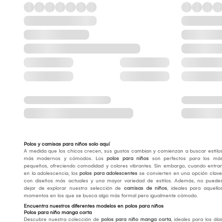
Polos y camisas para niños solo aquí
A medida que los chicos crecen, sus gustos cambian y comienzan a buscar estilo
más modernos y cómodos. Los
polos para niños
son perfectos para los má
pequeños, ofreciendo comodidad y colores vibrantes. Sin embargo, cuando entra
en la adolescencia, los
polos para adolescentes
se convierten en una opción clave
con diseños más actuales y una mayor variedad de estilos. Además, no puede
dejar de explorar nuestra selección de
camisas de niños
, ideales para aquello
momentos en los que se busca algo más formal pero igualmente cómodo.
Encuentra nuestros diferentes modelos en polos para niños
Polos para niño manga corta
Descubre nuestra colección de
polos para niño manga corta
, ideales para los día