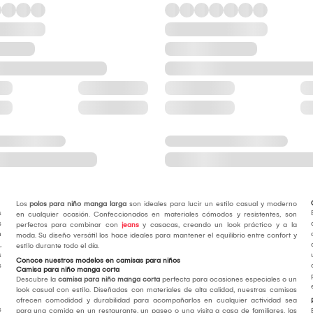
Los
polos para niño manga larga
son ideales para lucir un estilo casual y moderno
s
en cualquier ocasión. Confeccionados en materiales cómodos y resistentes, son
s
perfectos para combinar con
jeans
y casacas, creando un look práctico y a la
n
moda. Su diseño versátil los hace ideales para mantener el equilibrio entre confort y
,
estilo durante todo el día.
s
Conoce nuestros modelos en camisas para niños
s
Camisa para niño manga corta
Descubre la
camisa para niño manga corta
perfecta para ocasiones especiales o un
look casual con estilo. Diseñadas con materiales de alta calidad, nuestras camisas
ofrecen comodidad y durabilidad para acompañarlos en cualquier actividad sea
s
para una comida en un restaurante, un paseo o una visita a casa de familiares, las