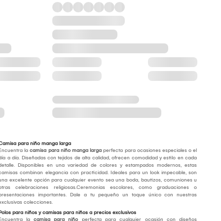
Camisa para niño manga larga
Encuentra la
camisa para niño manga larga
perfecta para ocasiones especiales o el
día a día. Diseñadas con tejidos de alta calidad, ofrecen comodidad y estilo en cada
detalle. Disponibles en una variedad de colores y estampados modernos, estas
camisas combinan elegancia con practicidad. Ideales para un look impecable, son
una excelente opción para cualquier evento sea una boda, bautizos, comuniones u
otras celebraciones religiosas.Ceremonias escolares, como graduaciones o
presentaciones importantes. Dale a tu pequeño un toque único con nuestras
exclusivas colecciones.
Polos para niños y camisas para niños a precios exclusivos
Encuentra la
camisa para niño
perfecta para cualquier ocasión con diseños