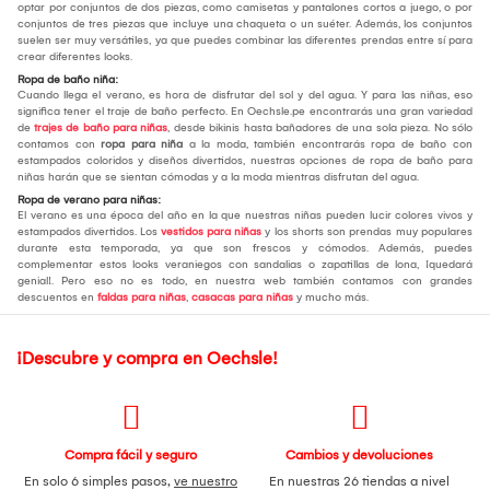
optar por conjuntos de dos piezas, como camisetas y pantalones cortos a juego, o por
conjuntos de tres piezas que incluye una chaqueta o un suéter. Además, los conjuntos
suelen ser muy versátiles, ya que puedes combinar las diferentes prendas entre sí para
crear diferentes looks.
Ropa de baño niña:
Cuando llega el verano, es hora de disfrutar del sol y del agua. Y para las niñas, eso
significa tener el traje de baño perfecto. En Oechsle.pe encontrarás una gran variedad
de
trajes de baño para niñas
, desde bikinis hasta bañadores de una sola pieza. No sólo
contamos con
ropa para niña
a la moda, también encontrarás ropa de baño con
estampados coloridos y diseños divertidos, nuestras opciones de ropa de baño para
niñas harán que se sientan cómodas y a la moda mientras disfrutan del agua.
Ropa de verano para niñas:
El verano es una época del año en la que nuestras niñas pueden lucir colores vivos y
estampados divertidos. Los
vestidos para niñas
y los shorts son prendas muy populares
durante esta temporada, ya que son frescos y cómodos. Además, puedes
complementar estos looks veraniegos con sandalias o zapatillas de lona, ¡quedará
genial!. Pero eso no es todo, en nuestra web también contamos con grandes
descuentos en
faldas para niñas
,
casacas para niñas
y mucho más.
¡Descubre y compra en Oechsle!
Compra fácil y seguro
Cambios y devoluciones
En solo 6 simples pasos,
ve nuestro
En nuestras 26 tiendas a nivel