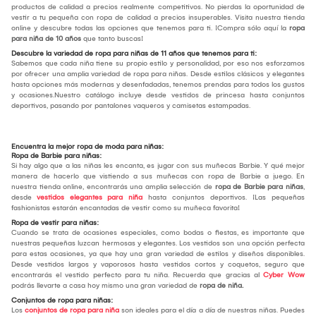
productos de calidad a precios realmente competitivos. No pierdas la oportunidad de
vestir a tu pequeña con ropa de calidad a precios insuperables. Visita nuestra tienda
online y descubre todas las opciones que tenemos para ti. ¡Compra sólo aquí la
ropa
para niña de 10 años
que tanto buscas!
Descubre la variedad de ropa para niñas de 11 años que tenemos para ti:
Sabemos que cada niña tiene su propio estilo y personalidad, por eso nos esforzamos
por ofrecer una amplia variedad de ropa para niñas. Desde estilos clásicos y elegantes
hasta opciones más modernas y desenfadadas, tenemos prendas para todos los gustos
y ocasiones.Nuestro catálogo incluye desde vestidos de princesa hasta conjuntos
deportivos, pasando por pantalones vaqueros y camisetas estampadas.
Encuentra la mejor ropa de moda para niñas:
Ropa de Barbie para niñas:
Si hay algo que a las niñas les encanta, es jugar con sus muñecas Barbie. Y qué mejor
manera de hacerlo que vistiendo a sus muñecas con ropa de Barbie a juego. En
nuestra tienda online, encontrarás una amplia selección de
ropa de Barbie para niñas
,
desde
vestidos elegantes para niña
hasta conjuntos deportivos. ¡Las pequeñas
fashionistas estarán encantadas de vestir como su muñeca favorita!
Ropa de vestir para niñas:
Cuando se trata de ocasiones especiales, como bodas o fiestas, es importante que
nuestras pequeñas luzcan hermosas y elegantes. Los vestidos son una opción perfecta
para estas ocasiones, ya que hay una gran variedad de estilos y diseños disponibles.
Desde vestidos largos y vaporosos hasta vestidos cortos y coquetos, seguro que
encontrarás el vestido perfecto para tu niña. Recuerda que gracias al
Cyber Wow
podrás llevarte a casa hoy mismo una gran variedad de
ropa de niña.
Conjuntos de ropa para niñas:
Los
conjuntos de ropa para niña
son ideales para el día a día de nuestras niñas. Puedes