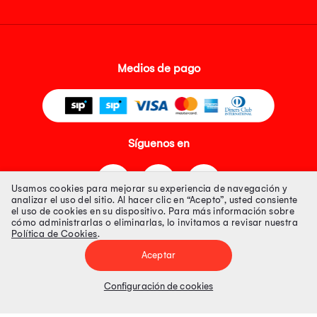
Medios de pago
Síguenos en
Usamos cookies para mejorar su experiencia de navegación y
analizar el uso del sitio. Al hacer clic en “Acepto”, usted consiente
el uso de cookies en su dispositivo. Para más información sobre
cómo administrarlas o eliminarlas, lo invitamos a revisar nuestra
Política de Cookies
.
Tienda 100% Segura
Aceptar
Tiendas Peruanas S.A. R.U.C. Nº 20493020618. Todos los derechos
reservados. Av. Aviación 2405 Piso 3, San Borja
Configuración de cookies
Precios disponibles solo en www.oechsle.pe. Precios online publicados
pueden incluir descuento adicional. Precios sujetos a variaciones sin
previo aviso. Productos sujetos a disponibilidad de stock