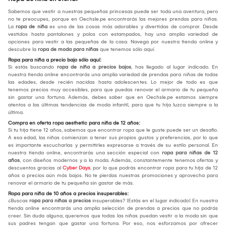
Sabemos que vestir a nuestras pequeñas princesas puede ser toda una aventura, pero
no te preocupes, porque en Oechsle.pe encontrarás las mejores prendas para niñas.
La
ropa de niña
es una de las cosas más adorables y divertidas de comprar. Desde
vestidos hasta pantalones y polos con estampados, hay una amplia variedad de
opciones para vestir a las pequeñas de la casa. Navega por nuestra tienda online y
descubre la
ropa de moda para niñas
que tenemos sólo aquí.
Ropa para niña a precio bajo sólo aquí:
Si estás buscando
ropa de niña a precios bajos
, has llegado al lugar indicado. En
nuestra tienda online encontrarás una amplia variedad de prendas para niñas de todas
las edades, desde recién nacidas hasta adolescentes. Lo mejor de todo es que
tenemos precios muy accesibles, para que puedas renovar el armario de tu pequeña
sin gastar una fortuna. Además, debes saber que en Oechsle.pe estamos siempre
atentos a las últimas tendencias de moda infantil, para que tu hija luzca siempre a la
última.
Compra en oferta ropa aesthetic para niña de 12 años:
Si tu hija tiene 12 años, sabemos que encontrar ropa que le guste puede ser un desafío.
A esa edad, las niñas comienzan a tener sus propios gustos y preferencias, por lo que
es importante escucharlas y permitirles expresarse a través de su estilo personal. En
nuestra tienda online, encontrarás una sección especial con
ropa para niñas de 12
años
, con diseños modernos y a la moda. Además, constantemente tenemos ofertas y
descuentos gracias al
Cyber Days
, por lo que podrás encontrar ropa para tu hija de 12
años a precios aún más bajos. No te pierdas nuestras promociones y aprovecha para
renovar el armario de tu pequeña sin gastar de más.
Ropa para niña de 10 años a precios insuperables:
¿Buscas
ropa para niñas a precios
insuperables? ¡Estás en el lugar indicado! En nuestra
tienda online encontrarás una amplia selección de prendas a precios que no podrás
creer. Sin duda alguna, queremos que todas las niñas puedan vestir a la moda sin que
sus padres tengan que gastar una fortuna. Por eso, nos esforzamos por ofrecer