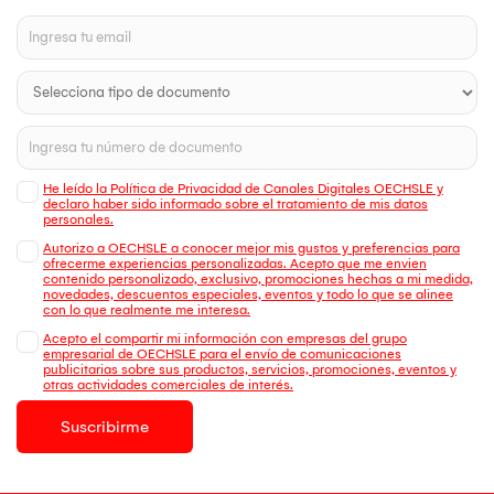
He leído la Política de Privacidad de Canales Digitales OECHSLE y
declaro haber sido informado sobre el tratamiento de mis datos
personales.
Autorizo a OECHSLE a conocer mejor mis gustos y preferencias para
ofrecerme experiencias personalizadas. Acepto que me envien
contenido personalizado, exclusivo, promociones hechas a mi medida,
novedades, descuentos especiales, eventos y todo lo que se alinee
con lo que realmente me interesa.
Acepto el compartir mi información con empresas del grupo
empresarial de OECHSLE para el envío de comunicaciones
publicitarias sobre sus productos, servicios, promociones, eventos y
otras actividades comerciales de interés.
Suscribirme