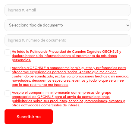
He leído la Política de Privacidad de Canales Digitales OECHSLE y
declaro haber sido informado sobre el tratamiento de mis datos
personales.
Autorizo a OECHSLE a conocer mejor mis gustos y preferencias para
ofrecerme experiencias personalizadas. Acepto que me envien
contenido personalizado, exclusivo, promociones hechas a mi medida,
novedades, descuentos especiales, eventos y todo lo que se alinee
con lo que realmente me interesa.
Acepto el compartir mi información con empresas del grupo
empresarial de OECHSLE para el envío de comunicaciones
publicitarias sobre sus productos, servicios, promociones, eventos y
otras actividades comerciales de interés.
Suscribirme