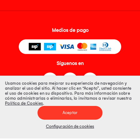
Medios de pago
Síguenos en
Usamos cookies para mejorar su experiencia de navegación y
analizar el uso del sitio. Al hacer clic en “Acepto”, usted consiente
el uso de cookies en su dispositivo. Para más información sobre
cómo administrarlas o eliminarlas, lo invitamos a revisar nuestra
Política de Cookies
.
Tienda 100% Segura
Aceptar
Tiendas Peruanas S.A. R.U.C. Nº 20493020618. Todos los derechos
reservados. Av. Aviación 2405 Piso 3, San Borja
Configuración de cookies
Precios disponibles solo en www.oechsle.pe. Precios online publicados
pueden incluir descuento adicional. Precios sujetos a variaciones sin
previo aviso. Productos sujetos a disponibilidad de stock