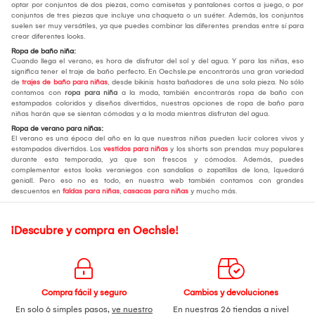
optar por conjuntos de dos piezas, como camisetas y pantalones cortos a juego, o por
conjuntos de tres piezas que incluye una chaqueta o un suéter. Además, los conjuntos
suelen ser muy versátiles, ya que puedes combinar las diferentes prendas entre sí para
crear diferentes looks.
Ropa de baño niña:
Cuando llega el verano, es hora de disfrutar del sol y del agua. Y para las niñas, eso
significa tener el traje de baño perfecto. En Oechsle.pe encontrarás una gran variedad
de
trajes de baño para niñas
, desde bikinis hasta bañadores de una sola pieza. No sólo
contamos con
ropa para niña
a la moda, también encontrarás ropa de baño con
estampados coloridos y diseños divertidos, nuestras opciones de ropa de baño para
niñas harán que se sientan cómodas y a la moda mientras disfrutan del agua.
Ropa de verano para niñas:
El verano es una época del año en la que nuestras niñas pueden lucir colores vivos y
estampados divertidos. Los
vestidos para niñas
y los shorts son prendas muy populares
durante esta temporada, ya que son frescos y cómodos. Además, puedes
complementar estos looks veraniegos con sandalias o zapatillas de lona, ¡quedará
genial!. Pero eso no es todo, en nuestra web también contamos con grandes
descuentos en
faldas para niñas
,
casacas para niñas
y mucho más.
¡Descubre y compra en Oechsle!
Compra fácil y seguro
Cambios y devoluciones
En solo 6 simples pasos,
ve nuestro
En nuestras 26 tiendas a nivel