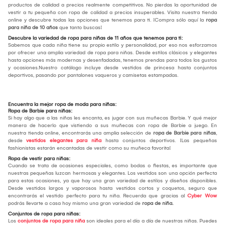
productos de calidad a precios realmente competitivos. No pierdas la oportunidad de
vestir a tu pequeña con ropa de calidad a precios insuperables. Visita nuestra tienda
online y descubre todas las opciones que tenemos para ti. ¡Compra sólo aquí la
ropa
para niña de 10 años
que tanto buscas!
Descubre la variedad de ropa para niñas de 11 años que tenemos para ti:
Sabemos que cada niña tiene su propio estilo y personalidad, por eso nos esforzamos
por ofrecer una amplia variedad de ropa para niñas. Desde estilos clásicos y elegantes
hasta opciones más modernas y desenfadadas, tenemos prendas para todos los gustos
y ocasiones.Nuestro catálogo incluye desde vestidos de princesa hasta conjuntos
deportivos, pasando por pantalones vaqueros y camisetas estampadas.
Encuentra la mejor ropa de moda para niñas:
Ropa de Barbie para niñas:
Si hay algo que a las niñas les encanta, es jugar con sus muñecas Barbie. Y qué mejor
manera de hacerlo que vistiendo a sus muñecas con ropa de Barbie a juego. En
nuestra tienda online, encontrarás una amplia selección de
ropa de Barbie para niñas
,
desde
vestidos elegantes para niña
hasta conjuntos deportivos. ¡Las pequeñas
fashionistas estarán encantadas de vestir como su muñeca favorita!
Ropa de vestir para niñas:
Cuando se trata de ocasiones especiales, como bodas o fiestas, es importante que
nuestras pequeñas luzcan hermosas y elegantes. Los vestidos son una opción perfecta
para estas ocasiones, ya que hay una gran variedad de estilos y diseños disponibles.
Desde vestidos largos y vaporosos hasta vestidos cortos y coquetos, seguro que
encontrarás el vestido perfecto para tu niña. Recuerda que gracias al
Cyber Wow
podrás llevarte a casa hoy mismo una gran variedad de
ropa de niña.
Conjuntos de ropa para niñas:
Los
conjuntos de ropa para niña
son ideales para el día a día de nuestras niñas. Puedes