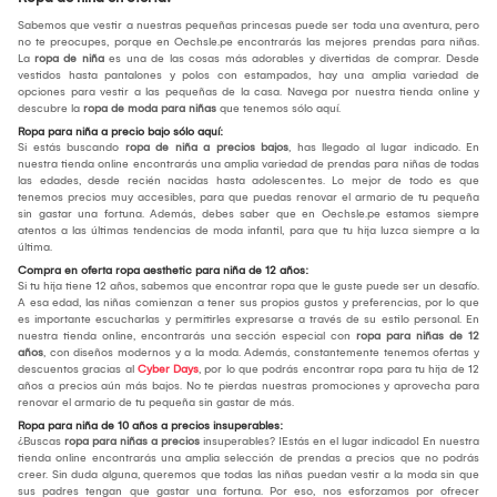
Sabemos que vestir a nuestras pequeñas princesas puede ser toda una aventura, pero
no te preocupes, porque en Oechsle.pe encontrarás las mejores prendas para niñas.
La
ropa de niña
es una de las cosas más adorables y divertidas de comprar. Desde
vestidos hasta pantalones y polos con estampados, hay una amplia variedad de
opciones para vestir a las pequeñas de la casa. Navega por nuestra tienda online y
descubre la
ropa de moda para niñas
que tenemos sólo aquí.
Ropa para niña a precio bajo sólo aquí:
Si estás buscando
ropa de niña a precios bajos
, has llegado al lugar indicado. En
nuestra tienda online encontrarás una amplia variedad de prendas para niñas de todas
las edades, desde recién nacidas hasta adolescentes. Lo mejor de todo es que
tenemos precios muy accesibles, para que puedas renovar el armario de tu pequeña
sin gastar una fortuna. Además, debes saber que en Oechsle.pe estamos siempre
atentos a las últimas tendencias de moda infantil, para que tu hija luzca siempre a la
última.
Compra en oferta ropa aesthetic para niña de 12 años:
Si tu hija tiene 12 años, sabemos que encontrar ropa que le guste puede ser un desafío.
A esa edad, las niñas comienzan a tener sus propios gustos y preferencias, por lo que
es importante escucharlas y permitirles expresarse a través de su estilo personal. En
nuestra tienda online, encontrarás una sección especial con
ropa para niñas de 12
años
, con diseños modernos y a la moda. Además, constantemente tenemos ofertas y
descuentos gracias al
Cyber Days
, por lo que podrás encontrar ropa para tu hija de 12
años a precios aún más bajos. No te pierdas nuestras promociones y aprovecha para
renovar el armario de tu pequeña sin gastar de más.
Ropa para niña de 10 años a precios insuperables:
¿Buscas
ropa para niñas a precios
insuperables? ¡Estás en el lugar indicado! En nuestra
tienda online encontrarás una amplia selección de prendas a precios que no podrás
creer. Sin duda alguna, queremos que todas las niñas puedan vestir a la moda sin que
sus padres tengan que gastar una fortuna. Por eso, nos esforzamos por ofrecer