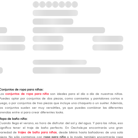
Conjuntos de ropa para niñas:
Los
conjuntos de ropa para niña
son ideales para el día a día de nuestras niñas.
Puedes optar por conjuntos de dos piezas, como camisetas y pantalones cortos a
juego, o por conjuntos de tres piezas que incluye una chaqueta o un suéter. Además,
los conjuntos suelen ser muy versátiles, ya que puedes combinar las diferentes
prendas entre sí para crear diferentes looks.
Ropa de baño niña:
Cuando llega el verano, es hora de disfrutar del sol y del agua. Y para las niñas, eso
significa tener el traje de baño perfecto. En Oechsle.pe encontrarás una gran
variedad de
trajes de baño para niñas
, desde bikinis hasta bañadores de una sola
pieza. No sólo contamos con
ropa para niña
a la moda, también encontrarás ropa