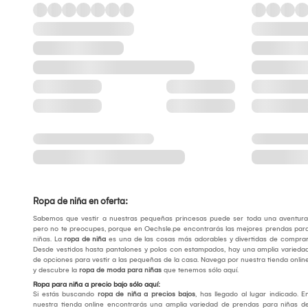
Ropa de niña en oferta:
Sabemos que vestir a nuestras pequeñas princesas puede ser toda una aventura
pero no te preocupes, porque en Oechsle.pe encontrarás las mejores prendas par
niñas. La
ropa de niña
es una de las cosas más adorables y divertidas de comprar
Desde vestidos hasta pantalones y polos con estampados, hay una amplia varieda
de opciones para vestir a las pequeñas de la casa. Navega por nuestra tienda onlin
y descubre la
ropa de moda para niñas
que tenemos sólo aquí.
Ropa para niña a precio bajo sólo aquí:
Si estás buscando
ropa de niña a precios bajos
, has llegado al lugar indicado. E
nuestra tienda online encontrarás una amplia variedad de prendas para niñas d