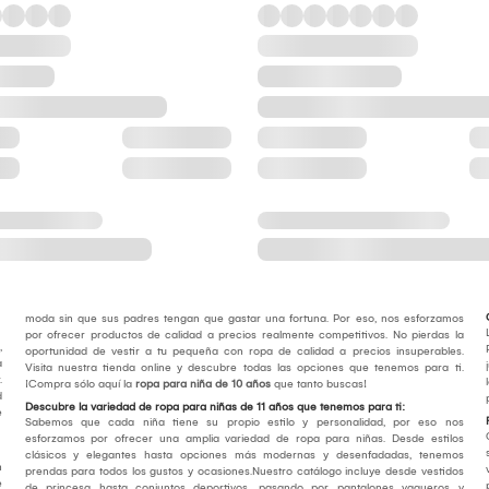
moda sin que sus padres tengan que gastar una fortuna. Por eso, nos esforzamos
por ofrecer productos de calidad a precios realmente competitivos. No pierdas la
,
oportunidad de vestir a tu pequeña con ropa de calidad a precios insuperables.
a
Visita nuestra tienda online y descubre todas las opciones que tenemos para ti.
.
¡Compra sólo aquí la
ropa para niña de 10 años
que tanto buscas!
d
Descubre la variedad de ropa para niñas de 11 años que tenemos para ti:
e
Sabemos que cada niña tiene su propio estilo y personalidad, por eso nos
esforzamos por ofrecer una amplia variedad de ropa para niñas. Desde estilos
clásicos y elegantes hasta opciones más modernas y desenfadadas, tenemos
n
prendas para todos los gustos y ocasiones.Nuestro catálogo incluye desde vestidos
e
de princesa hasta conjuntos deportivos, pasando por pantalones vaqueros y