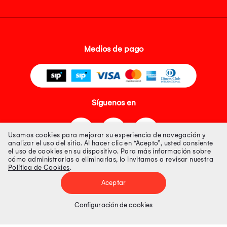
Medios de pago
Síguenos en
Usamos cookies para mejorar su experiencia de navegación y
analizar el uso del sitio. Al hacer clic en “Acepto”, usted consiente
el uso de cookies en su dispositivo. Para más información sobre
cómo administrarlas o eliminarlas, lo invitamos a revisar nuestra
Política de Cookies
.
Tienda 100% Segura
Aceptar
Tiendas Peruanas S.A. R.U.C. Nº 20493020618. Todos los derechos
reservados. Av. Aviación 2405 Piso 3, San Borja
Configuración de cookies
Precios disponibles solo en www.oechsle.pe. Precios online publicados
pueden incluir descuento adicional. Precios sujetos a variaciones sin
previo aviso. Productos sujetos a disponibilidad de stock