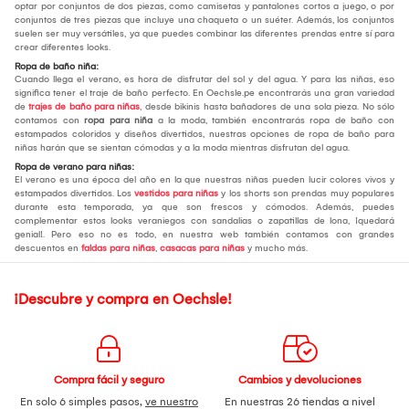
optar por conjuntos de dos piezas, como camisetas y pantalones cortos a juego, o por
conjuntos de tres piezas que incluye una chaqueta o un suéter. Además, los conjuntos
suelen ser muy versátiles, ya que puedes combinar las diferentes prendas entre sí para
crear diferentes looks.
Ropa de baño niña:
Cuando llega el verano, es hora de disfrutar del sol y del agua. Y para las niñas, eso
significa tener el traje de baño perfecto. En Oechsle.pe encontrarás una gran variedad
de
trajes de baño para niñas
, desde bikinis hasta bañadores de una sola pieza. No sólo
contamos con
ropa para niña
a la moda, también encontrarás ropa de baño con
estampados coloridos y diseños divertidos, nuestras opciones de ropa de baño para
niñas harán que se sientan cómodas y a la moda mientras disfrutan del agua.
Ropa de verano para niñas:
El verano es una época del año en la que nuestras niñas pueden lucir colores vivos y
estampados divertidos. Los
vestidos para niñas
y los shorts son prendas muy populares
durante esta temporada, ya que son frescos y cómodos. Además, puedes
complementar estos looks veraniegos con sandalias o zapatillas de lona, ¡quedará
genial!. Pero eso no es todo, en nuestra web también contamos con grandes
descuentos en
faldas para niñas
,
casacas para niñas
y mucho más.
¡Descubre y compra en Oechsle!
Compra fácil y seguro
Cambios y devoluciones
En solo 6 simples pasos,
ve nuestro
En nuestras 26 tiendas a nivel