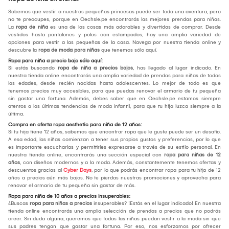
Sabemos que vestir a nuestras pequeñas princesas puede ser toda una aventura, pero
no te preocupes, porque en Oechsle.pe encontrarás las mejores prendas para niñas.
La
ropa de niña
es una de las cosas más adorables y divertidas de comprar. Desde
vestidos hasta pantalones y polos con estampados, hay una amplia variedad de
opciones para vestir a las pequeñas de la casa. Navega por nuestra tienda online y
descubre la
ropa de moda para niñas
que tenemos sólo aquí.
Ropa para niña a precio bajo sólo aquí:
Si estás buscando
ropa de niña a precios bajos
, has llegado al lugar indicado. En
nuestra tienda online encontrarás una amplia variedad de prendas para niñas de todas
las edades, desde recién nacidas hasta adolescentes. Lo mejor de todo es que
tenemos precios muy accesibles, para que puedas renovar el armario de tu pequeña
sin gastar una fortuna. Además, debes saber que en Oechsle.pe estamos siempre
atentos a las últimas tendencias de moda infantil, para que tu hija luzca siempre a la
última.
Compra en oferta ropa aesthetic para niña de 12 años:
Si tu hija tiene 12 años, sabemos que encontrar ropa que le guste puede ser un desafío.
A esa edad, las niñas comienzan a tener sus propios gustos y preferencias, por lo que
es importante escucharlas y permitirles expresarse a través de su estilo personal. En
nuestra tienda online, encontrarás una sección especial con
ropa para niñas de 12
años
, con diseños modernos y a la moda. Además, constantemente tenemos ofertas y
descuentos gracias al
Cyber Days
, por lo que podrás encontrar ropa para tu hija de 12
años a precios aún más bajos. No te pierdas nuestras promociones y aprovecha para
renovar el armario de tu pequeña sin gastar de más.
Ropa para niña de 10 años a precios insuperables:
¿Buscas
ropa para niñas a precios
insuperables? ¡Estás en el lugar indicado! En nuestra
tienda online encontrarás una amplia selección de prendas a precios que no podrás
creer. Sin duda alguna, queremos que todas las niñas puedan vestir a la moda sin que
sus padres tengan que gastar una fortuna. Por eso, nos esforzamos por ofrecer