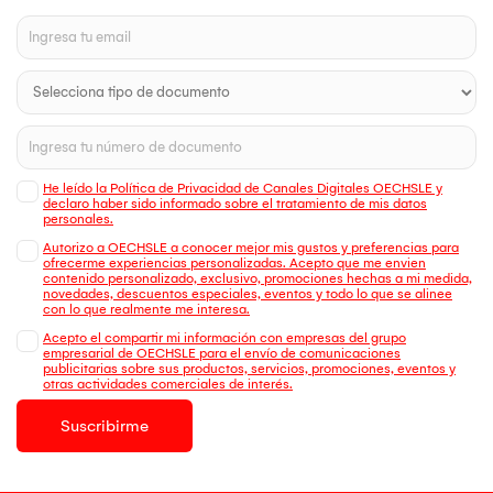
He leído la Política de Privacidad de Canales Digitales OECHSLE y
declaro haber sido informado sobre el tratamiento de mis datos
personales.
Autorizo a OECHSLE a conocer mejor mis gustos y preferencias para
ofrecerme experiencias personalizadas. Acepto que me envien
contenido personalizado, exclusivo, promociones hechas a mi medida,
novedades, descuentos especiales, eventos y todo lo que se alinee
con lo que realmente me interesa.
Acepto el compartir mi información con empresas del grupo
empresarial de OECHSLE para el envío de comunicaciones
publicitarias sobre sus productos, servicios, promociones, eventos y
otras actividades comerciales de interés.
Suscribirme