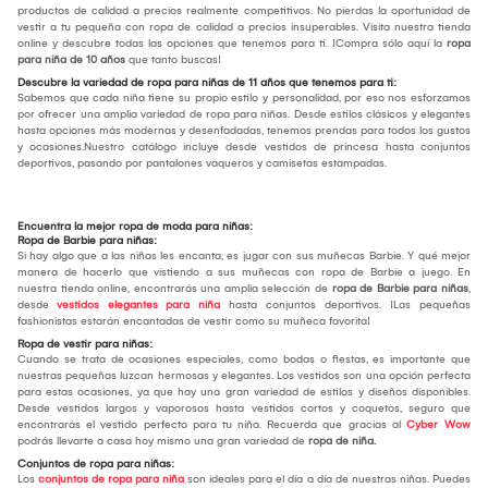
productos de calidad a precios realmente competitivos. No pierdas la oportunidad de
vestir a tu pequeña con ropa de calidad a precios insuperables. Visita nuestra tienda
online y descubre todas las opciones que tenemos para ti. ¡Compra sólo aquí la
ropa
para niña de 10 años
que tanto buscas!
Descubre la variedad de ropa para niñas de 11 años que tenemos para ti:
Sabemos que cada niña tiene su propio estilo y personalidad, por eso nos esforzamos
por ofrecer una amplia variedad de ropa para niñas. Desde estilos clásicos y elegantes
hasta opciones más modernas y desenfadadas, tenemos prendas para todos los gustos
y ocasiones.Nuestro catálogo incluye desde vestidos de princesa hasta conjuntos
deportivos, pasando por pantalones vaqueros y camisetas estampadas.
Encuentra la mejor ropa de moda para niñas:
Ropa de Barbie para niñas:
Si hay algo que a las niñas les encanta, es jugar con sus muñecas Barbie. Y qué mejor
manera de hacerlo que vistiendo a sus muñecas con ropa de Barbie a juego. En
nuestra tienda online, encontrarás una amplia selección de
ropa de Barbie para niñas
,
desde
vestidos elegantes para niña
hasta conjuntos deportivos. ¡Las pequeñas
fashionistas estarán encantadas de vestir como su muñeca favorita!
Ropa de vestir para niñas:
Cuando se trata de ocasiones especiales, como bodas o fiestas, es importante que
nuestras pequeñas luzcan hermosas y elegantes. Los vestidos son una opción perfecta
para estas ocasiones, ya que hay una gran variedad de estilos y diseños disponibles.
Desde vestidos largos y vaporosos hasta vestidos cortos y coquetos, seguro que
encontrarás el vestido perfecto para tu niña. Recuerda que gracias al
Cyber Wow
podrás llevarte a casa hoy mismo una gran variedad de
ropa de niña.
Conjuntos de ropa para niñas:
Los
conjuntos de ropa para niña
son ideales para el día a día de nuestras niñas. Puedes