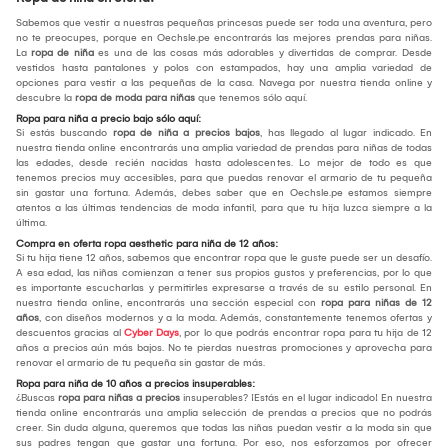
Sabemos que vestir a nuestras pequeñas princesas puede ser toda una aventura, pero
no te preocupes, porque en Oechsle.pe encontrarás las mejores prendas para niñas.
La
ropa de niña
es una de las cosas más adorables y divertidas de comprar. Desde
vestidos hasta pantalones y polos con estampados, hay una amplia variedad de
opciones para vestir a las pequeñas de la casa. Navega por nuestra tienda online y
descubre la
ropa de moda para niñas
que tenemos sólo aquí.
Ropa para niña a precio bajo sólo aquí:
Si estás buscando
ropa de niña a precios bajos
, has llegado al lugar indicado. En
nuestra tienda online encontrarás una amplia variedad de prendas para niñas de todas
las edades, desde recién nacidas hasta adolescentes. Lo mejor de todo es que
tenemos precios muy accesibles, para que puedas renovar el armario de tu pequeña
sin gastar una fortuna. Además, debes saber que en Oechsle.pe estamos siempre
atentos a las últimas tendencias de moda infantil, para que tu hija luzca siempre a la
última.
Compra en oferta ropa aesthetic para niña de 12 años:
Si tu hija tiene 12 años, sabemos que encontrar ropa que le guste puede ser un desafío.
A esa edad, las niñas comienzan a tener sus propios gustos y preferencias, por lo que
es importante escucharlas y permitirles expresarse a través de su estilo personal. En
nuestra tienda online, encontrarás una sección especial con
ropa para niñas de 12
años
, con diseños modernos y a la moda. Además, constantemente tenemos ofertas y
descuentos gracias al
Cyber Days
, por lo que podrás encontrar ropa para tu hija de 12
años a precios aún más bajos. No te pierdas nuestras promociones y aprovecha para
renovar el armario de tu pequeña sin gastar de más.
Ropa para niña de 10 años a precios insuperables:
¿Buscas
ropa para niñas a precios
insuperables? ¡Estás en el lugar indicado! En nuestra
tienda online encontrarás una amplia selección de prendas a precios que no podrás
creer. Sin duda alguna, queremos que todas las niñas puedan vestir a la moda sin que
sus padres tengan que gastar una fortuna. Por eso, nos esforzamos por ofrecer