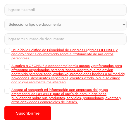
He leído la Política de Privacidad de Canales Digitales OECHSLE y
declaro haber sido informado sobre el tratamiento de mis datos
personales.
Autorizo a OECHSLE a conocer mejor mis gustos y preferencias para
ofrecerme experiencias personalizadas. Acepto que me envien
contenido personalizado, exclusivo, promociones hechas a mi medida,
novedades, descuentos especiales, eventos y todo lo que se alinee
con lo que realmente me interesa.
Acepto el compartir mi información con empresas del grupo
empresarial de OECHSLE para el envío de comunicaciones
publicitarias sobre sus productos, servicios, promociones, eventos y
otras actividades comerciales de interés.
Suscribirme