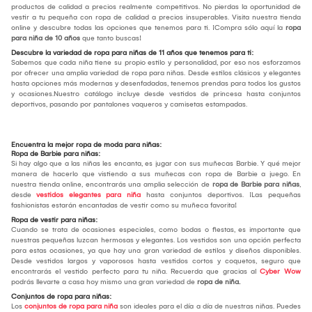
productos de calidad a precios realmente competitivos. No pierdas la oportunidad de
vestir a tu pequeña con ropa de calidad a precios insuperables. Visita nuestra tienda
online y descubre todas las opciones que tenemos para ti. ¡Compra sólo aquí la
ropa
para niña de 10 años
que tanto buscas!
Descubre la variedad de ropa para niñas de 11 años que tenemos para ti:
Sabemos que cada niña tiene su propio estilo y personalidad, por eso nos esforzamos
por ofrecer una amplia variedad de ropa para niñas. Desde estilos clásicos y elegantes
hasta opciones más modernas y desenfadadas, tenemos prendas para todos los gustos
y ocasiones.Nuestro catálogo incluye desde vestidos de princesa hasta conjuntos
deportivos, pasando por pantalones vaqueros y camisetas estampadas.
Encuentra la mejor ropa de moda para niñas:
Ropa de Barbie para niñas:
Si hay algo que a las niñas les encanta, es jugar con sus muñecas Barbie. Y qué mejor
manera de hacerlo que vistiendo a sus muñecas con ropa de Barbie a juego. En
nuestra tienda online, encontrarás una amplia selección de
ropa de Barbie para niñas
,
desde
vestidos elegantes para niña
hasta conjuntos deportivos. ¡Las pequeñas
fashionistas estarán encantadas de vestir como su muñeca favorita!
Ropa de vestir para niñas:
Cuando se trata de ocasiones especiales, como bodas o fiestas, es importante que
nuestras pequeñas luzcan hermosas y elegantes. Los vestidos son una opción perfecta
para estas ocasiones, ya que hay una gran variedad de estilos y diseños disponibles.
Desde vestidos largos y vaporosos hasta vestidos cortos y coquetos, seguro que
encontrarás el vestido perfecto para tu niña. Recuerda que gracias al
Cyber Wow
podrás llevarte a casa hoy mismo una gran variedad de
ropa de niña.
Conjuntos de ropa para niñas:
Los
conjuntos de ropa para niña
son ideales para el día a día de nuestras niñas. Puedes