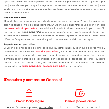
optar por conjuntos de dos piezas, como camisetas y pantalones cortos a juego, o por
conjuntos de tres piezas que incluye una chaqueta o un suéter. Además, los conjuntos
suelen ser muy versátiles, ya que puedes combinar las diferentes prendas entre sí para
crear diferentes looks.
Ropa de baño niña:
Cuando llega el verano, es hora de disfrutar del sol y del agua. Y para las niñas, eso
significa tener el traje de baño perfecto. En Oechsle.pe encontrarás una gran variedad
de
trajes de baño para niñas
, desde bikinis hasta bañadores de una sola pieza. No sólo
contamos con
ropa para niña
a la moda, también encontrarás ropa de baño con
estampados coloridos y diseños divertidos, nuestras opciones de ropa de baño para
niñas harán que se sientan cómodas y a la moda mientras disfrutan del agua.
Ropa de verano para niñas:
El verano es una época del año en la que nuestras niñas pueden lucir colores vivos y
estampados divertidos. Los
vestidos para niñas
y los shorts son prendas muy populares
durante esta temporada, ya que son frescos y cómodos. Además, puedes
complementar estos looks veraniegos con sandalias o zapatillas de lona, ¡quedará
genial!. Pero eso no es todo, en nuestra web también contamos con grandes
descuentos en
faldas para niñas
,
casacas para niñas
y mucho más.
¡Descubre y compra en Oechsle!
Compra fácil y seguro
Cambios y devoluciones
En solo 6 simples pasos,
ve nuestro
En nuestras 26 tiendas a nivel