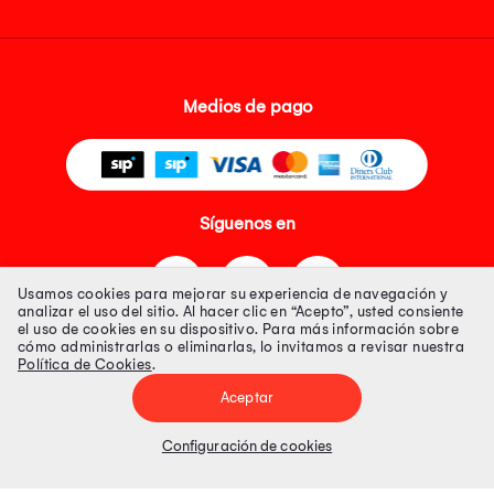
Medios de pago
Síguenos en
Usamos cookies para mejorar su experiencia de navegación y
analizar el uso del sitio. Al hacer clic en “Acepto”, usted consiente
el uso de cookies en su dispositivo. Para más información sobre
cómo administrarlas o eliminarlas, lo invitamos a revisar nuestra
Política de Cookies
.
Tienda 100% Segura
Aceptar
Tiendas Peruanas S.A. R.U.C. Nº 20493020618. Todos los derechos
reservados. Av. Aviación 2405 Piso 3, San Borja
Configuración de cookies
Precios disponibles solo en www.oechsle.pe. Precios online publicados
pueden incluir descuento adicional. Precios sujetos a variaciones sin
previo aviso. Productos sujetos a disponibilidad de stock